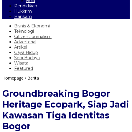
Bola
Pendidikan
Hukkrim
Hankam
Bisnis & Ekonomi
Teknologi
Citizen Journalism
Advertorial
Artikel
Gaya Hidup
Seni Budaya
Wisata
Featured
Groundbreaking
Homepage
/
Berita
Bogor
Heritage
Groundbreaking Bogor
Ecopark,
Siap
Heritage Ecopark, Siap Jadi
Jadi
Kawasan
Kawasan Tiga Identitas
Tiga
Identitas
Bogor
Bogor