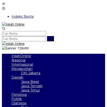
Lewati
ke
konten
Indeks Berita
InilahOnline
Nasional
Internasional
Megapolitan
DKI Jakarta
Daerah
Jawa Barat
Jawa Tengah
Jawa Timur
Peristiwa
Politik
Olahraga