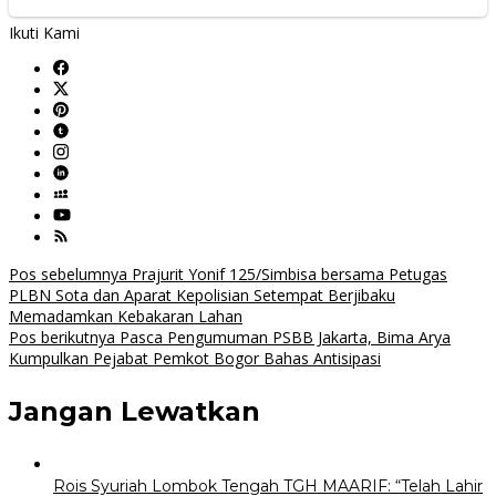
Ikuti Kami
Navigasi
Pos sebelumnya
Prajurit Yonif 125/Simbisa bersama Petugas
PLBN Sota dan Aparat Kepolisian Setempat Berjibaku
pos
Memadamkan Kebakaran Lahan
Pos berikutnya
Pasca Pengumuman PSBB Jakarta, Bima Arya
Kumpulkan Pejabat Pemkot Bogor Bahas Antisipasi
Jangan Lewatkan
Rois Syuriah Lombok Tengah TGH MAARIF: “Telah Lahir