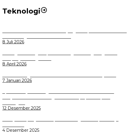
Teknologi
Perkuat Tata Kelola Aset Daerah yang Transparan dan Akuntabel
Pemkot Bogor Luncurkan SIMASDA
8 Juli 2026
Dorong Salusi Regional, Pemkot Bogor Dukung Pengolahan
Sampah Jadi Energi Listrik
8 April 2026
Wali Kota Bogor bersama Dirut INKA Bahas Trase Uji Coba
7 Januari 2026
Aplikasi Pelayanan Pengaduan Reserse Resmi Diluncurkan:
Masyarakat Kini Bisa Mengadu Lebih Cepat, Mudah, dan
Terintegrasi
12 Desember 2025
Menuju Sampah Jadi Listrik, Pemkot Bogor Mantapkan Kerja
Sama PSEL
4 Desember 2025