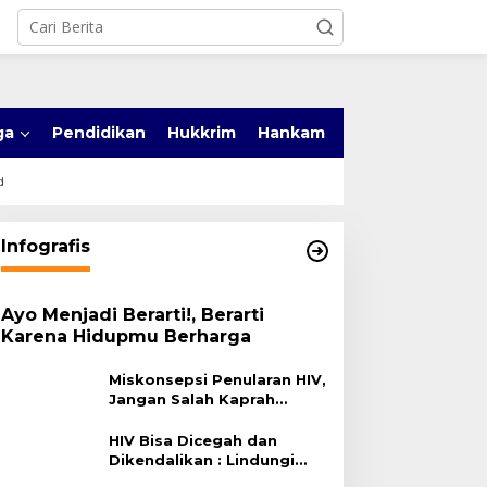
ga
Pendidikan
Hukkrim
Hankam
d
Infografis
Ayo Menjadi Berarti!, Berarti
Karena Hidupmu Berharga
Miskonsepsi Penularan HIV,
Jangan Salah Kaprah
Terhadap HIV
HIV Bisa Dicegah dan
Dikendalikan : Lindungi
Diri, Pilih Sehat!