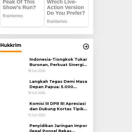
Hukkrim
Indonesia-Tiongkok Tukar
Buronan, Perkuat Sinergi
Penegakan Hukum Lintas
18 Juli 2026
Negara
Langkah Tegas Demi Masa
Depan Papua: 5.000
Batang Ganja Berhasil
18 Juli 2026
Diungkap Koops TNI
Habema
Komisi III DPR RI Apresiasi
dan Dukung Kortas Tipikor
Polri Usut Dugaan Korupsi
10 Juli 2026
Batu Bara
Penyidikan Jaringan Impor
Ilegal Ponsel Bekas