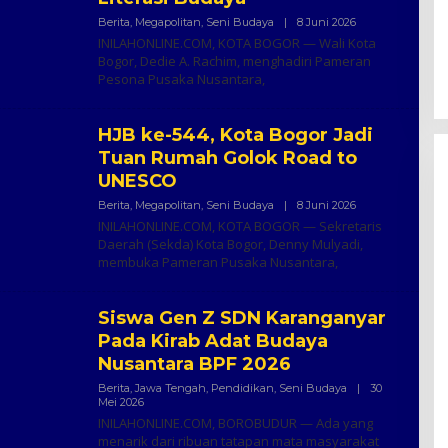
Oleh
Berita
,
Megapolitan
,
Seni Budaya
|
8 Juni 2026
Inilah
INILAHONLINE.COM, KOTA BOGOR — Wali Kota
Online
Bogor, Dedie A. Rachim, menghadiri Pameran
Pesona Pusaka Nusantara,
HJB ke-544, Kota Bogor Jadi
Tuan Rumah Golok Road to
UNESCO
Oleh
Berita
,
Megapolitan
,
Seni Budaya
|
8 Juni 2026
Inilah
INILAHONLINE.COM, KOTA BOGOR — Sekretaris
Online
Daerah (Sekda) Kota Bogor, Denny Mulyadi,
membuka Pameran Pusaka Nusantara,
Siswa Gen Z SDN Karanganyar
Pada Kirab Adat Budaya
Nusantara BPF 2026
Berita
,
Jawa Tengah
,
Pendidikan
,
Seni Budaya
|
30
Oleh
Mei 2026
Ali
INILAHONLINE.COM, BOROBUDUR — Ada yang
Subchi
menarik dari ribuan tatapan mata masyarakat