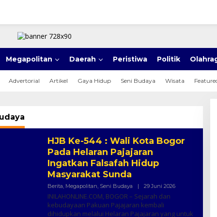
Megapolitan
Daerah
Peristiwa
Politik
Olahra
Advertorial
Artikel
Gaya Hidup
Seni Budaya
Wisata
Feature
Budaya
HJB Ke-544 : Wali Kota Bogor
Pada Helaran Pajajaran
Ingatkan Falsafah Hidup
Masyarakat Sunda
Oleh
Berita
,
Megapolitan
,
Seni Budaya
|
29 Juni 2026
Piyarso
INILAHONLINE.COM, BOGOR – Sejarah dan
Hadi
kebudayaan Pakuan Pajajaran kembali
dihidupkan melalui Helaran Pajajaran yang untuk