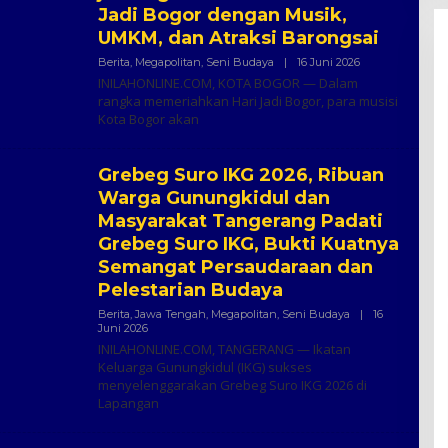
Jadi Bogor dengan Musik,
UMKM, dan Atraksi Barongsai
Oleh
Berita
,
Megapolitan
,
Seni Budaya
|
16 Juni 2026
Inilah
INILAHONLINE.COM, KOTA BOGOR — Dalam
Online
rangka memeriahkan Hari Jadi Bogor, para musisi
Kota Bogor akan
Grebeg Suro IKG 2026, Ribuan
Warga Gunungkidul dan
Masyarakat Tangerang Padati
Grebeg Suro IKG, Bukti Kuatnya
Semangat Persaudaraan dan
Pelestarian Budaya
Berita
,
Jawa Tengah
,
Megapolitan
,
Seni Budaya
|
16
Oleh
Juni 2026
Ali
INILAHONLINE.COM, TANGERANG — Ikatan
Subchi
Keluarga Gunungkidul (IKG) sukses
menyelenggarakan Grebeg Suro IKG 2026 di
Lapangan