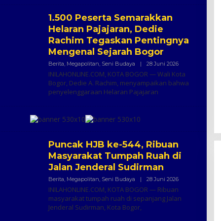
1.500 Peserta Semarakkan
Helaran Pajajaran, Dedie
Rachim Tegaskan Pentingnya
Mengenal Sejarah Bogor
Oleh
Berita
,
Megapolitan
,
Seni Budaya
|
28 Juni 2026
Inilah
INILAHONLINE.COM, KOTA BOGOR — Wali Kota
Online
Bogor, Dedie A. Rachim, menyampaikan bahwa
penyelenggaraan Helaran Pajajaran
Puncak HJB ke-544, Ribuan
Masyarakat Tumpah Ruah di
Jalan Jenderal Sudirman
Oleh
Berita
,
Megapolitan
,
Seni Budaya
|
28 Juni 2026
Inilah
INILAHONLINE.COM, KOTA BOGOR — Ribuan
Online
masyarakat tumpah ruah di sepanjang Jalan
Jenderal Sudirman, Kota Bogor,