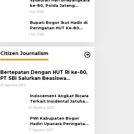
Syukuran Hari Bhayangkara
ke-80, Polda Jateng
Teguhkan Semangat
1 Juli 2026
Pengabdian dan Pererat
Kebersamaan
Bupati Bogor Ikut Hadir di
Peringatan HUT Ke-80
Bhayangkara, Sinergi Polri
1 Juli 2026
dan Pemkab Bogor Jadi
Kunci Menjaga Keamanan
Daerah
Citizen Journalism
Bertepatan Dengan HUT RI ke-80,
PT SBI Salurkan Beasiswa
Pendidikan Kepada 500 Pelajar
20 Agustus 2025
Indocement Angkat Bicara
Terkait Insidental Jatuhan
Debu Semen Pabrik
20 Agustus 2025
Citeureup
PWI Kabupaten Bogor
Hadiri Upacara Peringatan
HUT Ke-80 Kemerdekaan
17 Agustus 2025