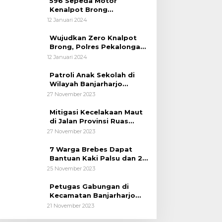
596 Sepeda Motor
Kenalpot Brong
Diamankan Polres
12 Januari 2024
Pubalingga
Wujudkan Zero Knalpot
Brong, Polres Pekalongan
Kota Berikan Edukasi
12 Januari 2024
Kepada Pelajar
Patroli Anak Sekolah di
Wilayah Banjarharjo
Brebes
27 November 2023
Mitigasi Kecelakaan Maut
di Jalan Provinsi Ruas
Banjarharjo-Salem
27 November 2023
7 Warga Brebes Dapat
Bantuan Kaki Palsu dan 2
Operasi Bibir Sumbing
25 November 2023
Petugas Gabungan di
Kecamatan Banjarharjo
Patroli Anak Sekolah
21 November 2023