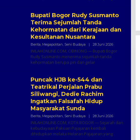
Bupati Bogor Rudy Susmanto
Terima Sejumlah Tanda
Kehormatan dari Kerajaan dan
Kesultanan Nusantara
Oleh
Berita
,
Megapolitan
,
Seni Budaya
|
28 Juni 2026
Inilah
INILAHONLINE.COM, CIBINONG — Bupati Bogor
Online
Rudy Susmanto menerima sejumlah tanda
kehormatan berupa pin dan gelar
Puncak HJB ke-544 dan
Teatrikal Perjalan Prabu
Siliwangi, Dedie Rachim
Ingatkan Falsafah Hidup
Masyarakat Sunda
Oleh
Berita
,
Megapolitan
,
Seni Budaya
|
28 Juni 2026
Inilah
INILAHONLINE.COM, KOTA BOGOR — Sejarah dan
Online
kebudayaan Pakuan Pajajaran kembali
dihidupkan melalui Helaran Pajajaran yang