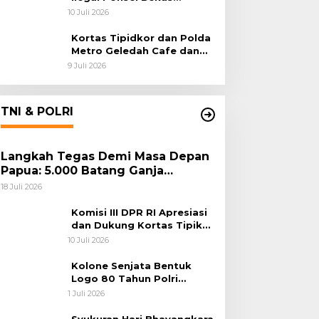
Rampung, Tiga Tersangka
10 Juli 2026
Sudah P-21 dan Satu Buron
Kortas Tipidkor dan Polda
Metro Geledah Cafe dan
Money Changer
9 Juli 2026
TNI & POLRI
Langkah Tegas Demi Masa Depan
Papua: 5.000 Batang Ganja
Berhasil Diungkap Koops TNI
18 Juli 2026
Habema
Komisi III DPR RI Apresiasi
dan Dukung Kortas Tipikor
Polri Usut Dugaan Korupsi
10 Juli 2026
Batu Bara
Kolone Senjata Bentuk
Logo 80 Tahun Polri
Warnai Upacara Hari
1 Juli 2026
Bhayangkara ke-80