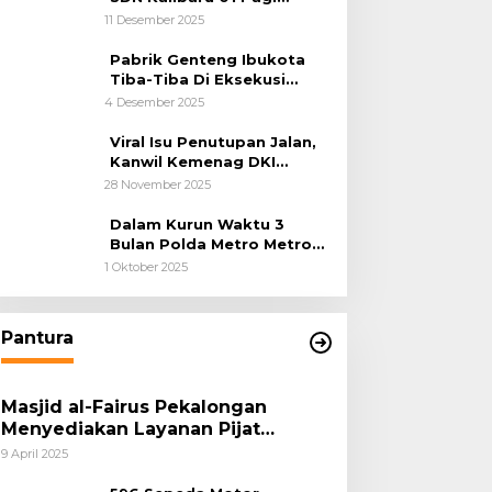
Cilincing Jakarta Utara
11 Desember 2025
Pabrik Genteng Ibukota
Tiba-Tiba Di Eksekusi
Jurusita Pengadilan Negeri
4 Desember 2025
Tangerang, Diduga Cacat
Hukum Sejak Awal
Viral Isu Penutupan Jalan,
Kanwil Kemenag DKI
Jakarta Luruskan Fakta
28 November 2025
Dalam Kurun Waktu 3
Bulan Polda Metro Metro
Ungkap 1,14 Ton Narkoba
1 Oktober 2025
Pantura
Masjid al-Fairus Pekalongan
Menyediakan Layanan Pijat
hingga Potong Rambut Gratis bagi
9 April 2025
Pemudik Lebaran 2025