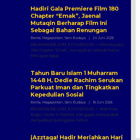
Hadiri Gala Premiere Film 180
Chapter “Emak”, Jaenal
Mutaqin Berharap Film Ini
Sebagai Bahan Renungan
Oleh
Berita
,
Megapolitan
,
Seni Budaya
|
24 Juni 2026
Inilah
INILAHONLINE.COM, KOTA BOGOR — Film berjudul
Online
180 Chapter “Emak”, merupakan sebuah karya
film layar lebar
Tahun Baru Islam 1 Muharram
1448 H, Dedie Rachim Serukan
Parkuat Iman dan Tingkatkan
Kepedulian Sosial
Oleh
Berita
,
Megapolitan
,
Seni Budaya
|
16 Juni 2026
Inilah
INILAHONLINE.COM, KOTA BOGOR — Wali Kota
Online
Bogor, Dedie A. Rachim, mengajak masyarakat
menjadikan peringatan Tahun
jAzztaga! Hadir Meriahkan Hari