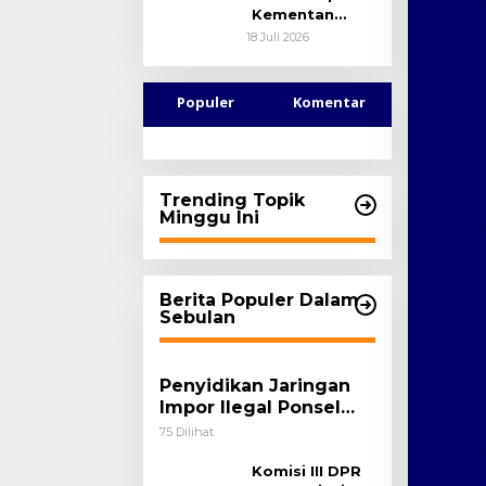
Selayar
Penegakan
Kementan
Hukum Lintas
Sinergi
18 Juli 2026
Negara
Perkuat
Transformasi
Petani Tebu
Populer
Komentar
Melalui KDKMP
Trending Topik
Minggu Ini
Berita Populer Dalam
Sebulan
Penyidikan Jaringan
Impor Ilegal Ponsel
Bekas Rampung, Tiga
75 Dilihat
Tersangka Sudah P-21
dan Satu Buron
Komisi III DPR