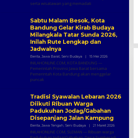
serta wisatawan yang memadati
Sabtu Malam Besok, Kota
Bandung Gelar Kirab Budaya
Milangkala Tatar Sunda 2026,
Inilah Rute Lengkap dan
Jadwalnya
Oleh
Berita
,
Jawa Barat
,
Seni Budaya
|
15 Mei 2026
Inilah
INILAHONLINE.COM, KOTA BANDUNG —
Online
Pemerintah Provinsi Jawa Barat bersama
Pemerintah Kota Bandung akan menggelar
puncak
Tradisi Syawalan Lebaran 2026
Diikuti Ribuan Warga
Padukuhan Jodag/Gabahan
Disepanjang Jalan Kampung
Oleh
Berita
,
Jawa Tengah
,
Seni Budaya
|
21 Maret 2026
Inilah
INILAHONLINE COM, SLEMAN — Ribuan warga
Online
Padukuhan Jodag/Gabahan, Desa Sumberadi,