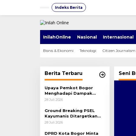
Lewati
ke
Indeks Berita
konten
InilahOnline
Nasional
Internasional
Bisnis & Ekonomi
Teknologi
Citizen Journalism
Berita Terbaru
Seni 
Upaya Pemkot Bogor
Menghadapi Dampak
Kemarau Panjang
28 Juli 2026
Ground Breaking PSEL
Kayumanis Ditargetkan
November, Pembangunan
28 Juli 2026
Akses Jalan Dikebut
DPRD Kota Bogor Minta