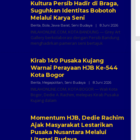
Kultura Persib Hadir di Braga,
Suguhkan Identitas Bobotoh
Melalui Karya Seni
Oleh
Berita
,
Bola
,
Jawa Barat
,
Seni Budaya
|
8 Juni 2026
Inilah
INILAHONLINE.COM, KOTA BANDUNG — Grey Art
Online
Gallery berkolaborasi dengan Persib Bandung
menghadirkan pameran seni bertajuk
Kirab 140 Pusaka Kujang
Warnai Perayaan HJB Ke-544
Kota Bogor
Oleh
Berita
,
Megapolitan
,
Seni Budaya
|
8 Juni 2026
Inilah
INILAHONLINE.COM, KOTA BOGOR — Wali Kota
Online
Bogor, Dedie A. Rachim, melepas Kirab Pusaka
Kujang dalam
Momentum HJB, Dedie Rachim
Ajak Masyarakat Lestarikan
Pusaka Nusantara Melalui
Literasi Budaya