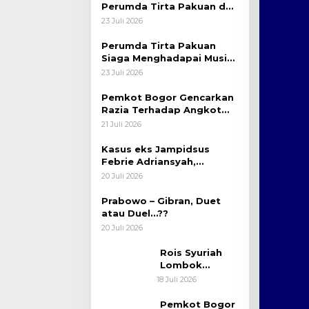
Perumda Tirta Pakuan dan
BPBD Salurkan Bantuan
23 Juli 2026
Air Bersih Kepada Warga
Saat Musim Kemarau
Perumda Tirta Pakuan
Siaga Menghadapai Musim
Kemarau dan Siap Pasok
23 Juli 2026
Air Bersih Ke Masyarakat
Kota Bogor
Pemkot Bogor Gencarkan
Razia Terhadap Angkot
Berusia Tua Diatas 20
21 Juli 2026
Tahun
Kasus eks Jampidsus
Febrie Adriansyah,
“Sumpah Dalam Diam dan
20 Juli 2026
Fenomena Politik
Kekuasaan Yang Bergeser”
Prabowo – Gibran, Duet
atau Duel…??
20 Juli 2026
Rois Syuriah
Lombok
Tengah TGH
18 Juli 2026
MAARIF: “Telah
Lahir Mujadid
Pemkot Bogor