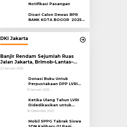
Notifikasi Pasangan
Dicari Calon Dewas BPR
BANK KOTA BOGOR 2025-
2029
DKI Jakarta
Banjir Rendam Sejumlah Ruas
Jalan Jakarta, Brimob–Lantas–
Polair PMJ Bergerak Cepat, Polri
23 Januari 2026
Siagakan 128.247 Personel Secara
Nasional
Donasi Buku Untuk
Perpustakaan DPP LVRI
Terus Mengalir
10 Januari 2026
Ketika Ulang Tahun LVRI
Didedikasikan untuk
Kemanusiaan
30 Desember 2025
Mobil SPPG Tabrak Siswa
SDN Kalibaru 01 Pagi