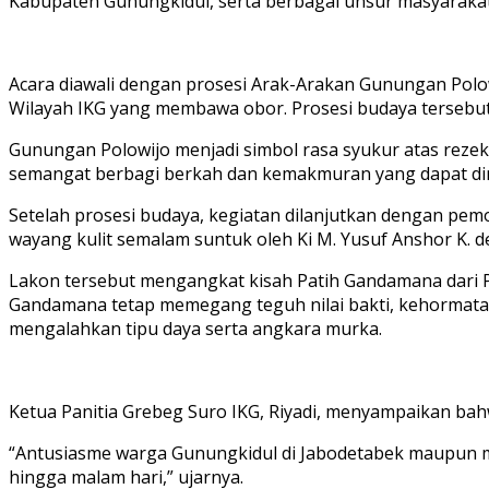
Kabupaten Gunungkidul, serta berbagai unsur masyaraka
Acara diawali dengan prosesi Arak-Arakan Gunungan Polo
Wilayah IKG yang membawa obor. Prosesi budaya tersebut
Gunungan Polowijo menjadi simbol rasa syukur atas rezeki
semangat berbagi berkah dan kemakmuran yang dapat din
Setelah prosesi budaya, kegiatan dilanjutkan dengan p
wayang kulit semalam suntuk oleh Ki M. Yusuf Anshor K
Lakon tersebut mengangkat kisah Patih Gandamana dari Pan
Gandamana tetap memegang teguh nilai bakti, kehormatan
mengalahkan tipu daya serta angkara murka.
Ketua Panitia Grebeg Suro IKG, Riyadi, menyampaikan ba
“Antusiasme warga Gunungkidul di Jabodetabek maupun ma
hingga malam hari,” ujarnya.