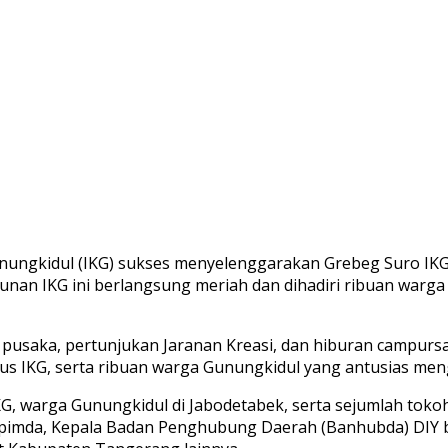
ungkidul (IKG) sukses menyelenggarakan Grebeg Suro IKG 2
nan IKG ini berlangsung meriah dan dihadiri ribuan warg
 pusaka, pertunjukan Jaranan Kreasi, dan hiburan campursa
rus IKG, serta ribuan warga Gunungkidul yang antusias meng
KG, warga Gunungkidul di Jabodetabek, serta sejumlah toko
opimda, Kepala Badan Penghubung Daerah (Banhubda) DIY b