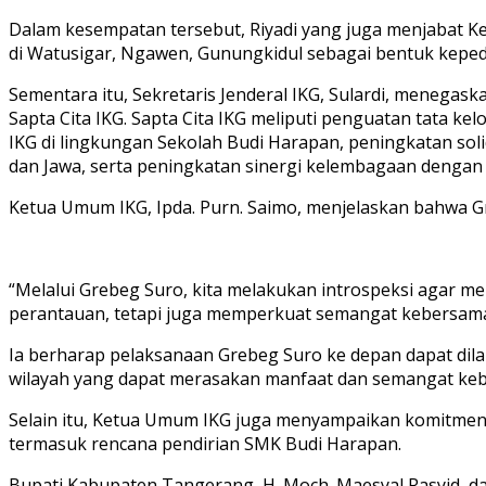
Dalam kesempatan tersebut, Riyadi yang juga menjabat
di Watusigar, Ngawen, Gunungkidul sebagai bentuk kepe
Sementara itu, Sekretaris Jenderal IKG, Sulardi, meneg
Sapta Cita IKG. Sapta Cita IKG meliputi penguatan tata 
IKG di lingkungan Sekolah Budi Harapan, peningkatan soli
dan Jawa, serta peningkatan sinergi kelembagaan denga
Ketua Umum IKG, Ipda. Purn. Saimo, menjelaskan bahwa 
“Melalui Grebeg Suro, kita melakukan introspeksi agar men
perantauan, tetapi juga memperkuat semangat kebersamaa
Ia berharap pelaksanaan Grebeg Suro ke depan dapat dil
wilayah yang dapat merasakan manfaat dan semangat keb
Selain itu, Ketua Umum IKG juga menyampaikan komitmen 
termasuk rencana pendirian SMK Budi Harapan.
Bupati Kabupaten Tangerang, H. Moch. Maesyal Rasyid, 