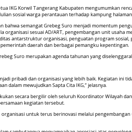
 Ketua IKG Korwil Tangerang Kabupaten mengumumkan renc
dulian sosial warga perantauan terhadap kampung halaman
askan bahwa semangat Grebeg Suro menjadi momentum pengu
kelola organisasi sesuai AD/ART, pengembangan unit usaha 
ditas antarstruktur organisasi, penguatan program sosial,
n pemerintah daerah dan berbagai pemangku kepentingan.
Grebeg Suro merupakan agenda tahunan yang diselenggara
jadi pribadi dan organisasi yang lebih baik. Kegiatan ini t
n dalam mewujudkan Sapta Cita IKG,” jelasnya.
akukan secara bergilir oleh seluruh Koordinator Wilayah 
ersamaan kegiatan tersebut.
organisasi untuk terus berinovasi melalui pengembangan 
dalam sambutannya menyampaikan apresiasi atas penyelen