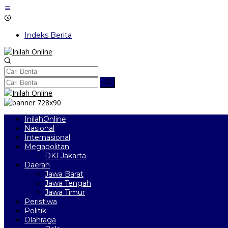
Lewati
ke
konten
Indeks Berita
InilahOnline
Nasional
Internasional
Megapolitan
DKI Jakarta
Daerah
Jawa Barat
Jawa Tengah
Jawa Timur
Peristiwa
Politik
Olahraga