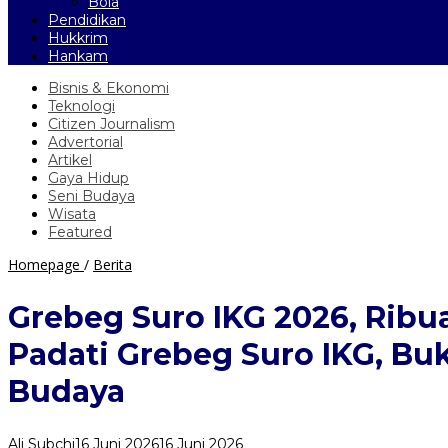
Bola
Pendidikan
Hukkrim
Hankam
Bisnis & Ekonomi
Teknologi
Citizen Journalism
Advertorial
Artikel
Gaya Hidup
Seni Budaya
Wisata
Featured
Grebeg
Homepage
/
Berita
Suro
IKG
Grebeg Suro IKG 2026, Rib
2026,
Ribuan
Padati Grebeg Suro IKG, Bu
Warga
Gunungkidul
Budaya
dan
Masyarakat
Tangerang
Ali Subchi
16 Juni 2026
16 Juni 2026