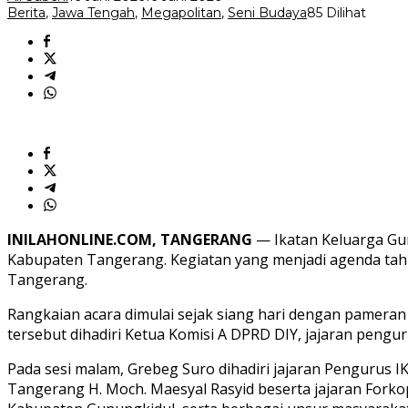
Padati
Berita
,
Jawa Tengah
,
Megapolitan
,
Seni Budaya
85 Dilihat
Grebeg
Suro
IKG,
Bukti
Kuatnya
Semangat
Persaudaraan
dan
Pelestarian
Budaya
INILAHONLINE.COM, TANGERANG
— Ikatan Keluarga Gun
Kabupaten Tangerang. Kegiatan yang menjadi agenda tahu
Tangerang.
Rangkaian acara dimulai sejak siang hari dengan pameran
tersebut dihadiri Ketua Komisi A DPRD DIY, jajaran pengu
Pada sesi malam, Grebeg Suro dihadiri jajaran Pengurus I
Tangerang H. Moch. Maesyal Rasyid beserta jajaran Fork