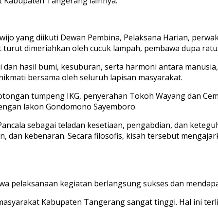
t Kabupaten Tangerang lainnya.
wijo yang diikuti Dewan Pembina, Pelaksana Harian, perwa
 turut dimeriahkan oleh cucuk lampah, pembawa dupa ratu
 dan hasil bumi, kesuburan, serta harmoni antara manusia, 
ikmati bersama oleh seluruh lapisan masyarakat.
emotongan tumpeng IKG, penyerahan Tokoh Wayang dan Cemp
. dengan lakon Gondomono Sayemboro.
cala sebagai teladan kesetiaan, pengabdian, dan keteguhan
, dan kebenaran. Secara filosofis, kisah tersebut mengaj
hwa pelaksanaan kegiatan berlangsung sukses dan mendapat
syarakat Kabupaten Tangerang sangat tinggi. Hal ini terl