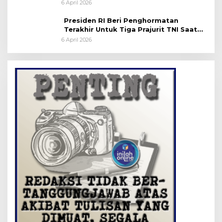
Pemakaman Militer
6 April 2026
Presiden RI Beri Penghormatan
Terakhir Untuk Tiga Prajurit TNI Saat
Persemayaman di Bandara Soekarno-
6 April 2026
Hatta