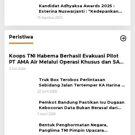
Kandidat Adhyaksa Awards 2025 :
Esterina Nuswarjanti : “Kedepankan
Keadilan Restoratif Wujudkan
13 Agustus 2025
Masyarakat Harmonis”
Peristiwa
Koops TNI Habema Berhasil Evakuasi Pilot
PT AMA Air Melalui Operasi Khusus dan SAR
Taktis
3 Juli 2026
Truk Box Terobos Perlintasan
Sebidang Jalan Tertemper KA Harina di
Jalan Stasiun Poncol-Jrakah Semarang
22 Juni 2026
Pemkot Bandung Pastikan Isu Dugaan
Kebocoran Data Bukan Berasal dari
Server Disdukcapil
7 April 2026
Bentuk Penghormatan Negara,
Panglima TNI Pimpin Upacara