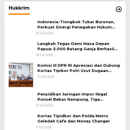
Hukkrim
Indonesia-Tiongkok Tukar Buronan,
Perkuat Sinergi Penegakan Hukum
Lintas Negara
18 Juli 2026
Langkah Tegas Demi Masa Depan
Papua: 5.000 Batang Ganja Berhasil
Diungkap Koops TNI Habema
18 Juli 2026
Komisi III DPR RI Apresiasi dan Dukung
Kortas Tipikor Polri Usut Dugaan
Korupsi Batu Bara
10 Juli 2026
Penyidikan Jaringan Impor Ilegal
Ponsel Bekas Rampung, Tiga
Tersangka Sudah P-21 dan Satu Buron
10 Juli 2026
Kortas Tipidkor dan Polda Metro
Geledah Cafe dan Money Changer
9 Juli 2026