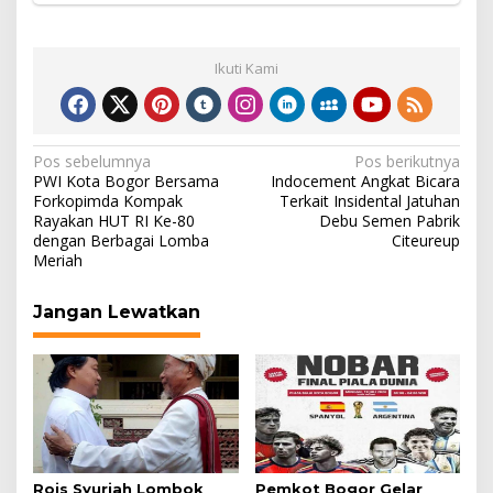
Ikuti Kami
Navigasi
Pos sebelumnya
Pos berikutnya
PWI Kota Bogor Bersama
Indocement Angkat Bicara
pos
Forkopimda Kompak
Terkait Insidental Jatuhan
Rayakan HUT RI Ke-80
Debu Semen Pabrik
dengan Berbagai Lomba
Citeureup
Meriah
Jangan Lewatkan
Rois Syuriah Lombok
Pemkot Bogor Gelar