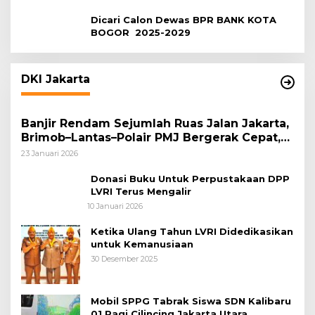
Dicari Calon Dewas BPR BANK KOTA
BOGOR 2025-2029
DKI Jakarta
Banjir Rendam Sejumlah Ruas Jalan Jakarta,
Brimob–Lantas–Polair PMJ Bergerak Cepat,
Polri Siagakan 128.247 Personel Secara
23 Januari 2026
Nasional
Donasi Buku Untuk Perpustakaan DPP
LVRI Terus Mengalir
10 Januari 2026
Ketika Ulang Tahun LVRI Didedikasikan
untuk Kemanusiaan
30 Desember 2025
Mobil SPPG Tabrak Siswa SDN Kalibaru
01 Pagi Cilincing Jakarta Utara