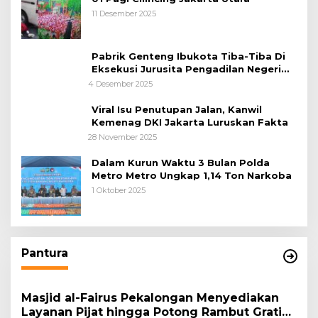
11 Desember 2025
Pabrik Genteng Ibukota Tiba-Tiba Di
Eksekusi Jurusita Pengadilan Negeri
Tangerang, Diduga Cacat Hukum Sejak
4 Desember 2025
Awal
Viral Isu Penutupan Jalan, Kanwil
Kemenag DKI Jakarta Luruskan Fakta
28 November 2025
Dalam Kurun Waktu 3 Bulan Polda
Metro Metro Ungkap 1,14 Ton Narkoba
1 Oktober 2025
Pantura
Masjid al-Fairus Pekalongan Menyediakan
Layanan Pijat hingga Potong Rambut Gratis