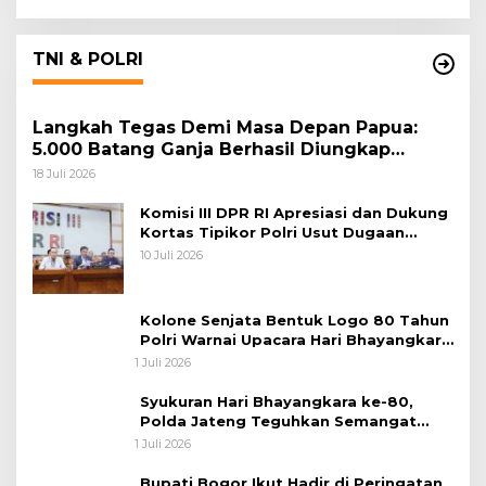
TNI & POLRI
Langkah Tegas Demi Masa Depan Papua:
5.000 Batang Ganja Berhasil Diungkap
Koops TNI Habema
18 Juli 2026
Komisi III DPR RI Apresiasi dan Dukung
Kortas Tipikor Polri Usut Dugaan
Korupsi Batu Bara
10 Juli 2026
Kolone Senjata Bentuk Logo 80 Tahun
Polri Warnai Upacara Hari Bhayangkara
ke-80
1 Juli 2026
Syukuran Hari Bhayangkara ke-80,
Polda Jateng Teguhkan Semangat
Pengabdian dan Pererat Kebersamaan
1 Juli 2026
Bupati Bogor Ikut Hadir di Peringatan