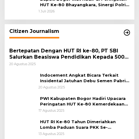
HUT Ke-80 Bhayangkara, Sinergi Polri
dan Pemkab Bogor Jadi Kunci Menjaga
1 Juli 2026
Keamanan Daerah
Citizen Journalism
Bertepatan Dengan HUT RI ke-80, PT SBI
Salurkan Beasiswa Pendidikan Kepada 500
Pelajar
20 Agustus 2025
Indocement Angkat Bicara Terkait
Insidental Jatuhan Debu Semen Pabrik
Citeureup
20 Agustus 2025
PWI Kabupaten Bogor Hadiri Upacara
Peringatan HUT Ke-80 Kemerdekaan
RI, di Lapangan Tegar Beriman
17 Agustus 2025
HUT RI Ke-80 Tahun Dimeriahkan
Lomba Paduan Suara PKK Se-
Kabupaten Bogor
13 Agustus 2025