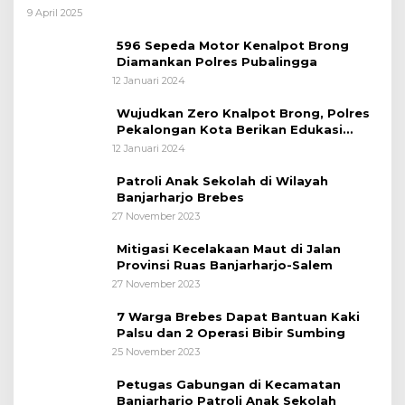
bagi Pemudik Lebaran 2025
9 April 2025
596 Sepeda Motor Kenalpot Brong
Diamankan Polres Pubalingga
12 Januari 2024
Wujudkan Zero Knalpot Brong, Polres
Pekalongan Kota Berikan Edukasi
Kepada Pelajar
12 Januari 2024
Patroli Anak Sekolah di Wilayah
Banjarharjo Brebes
27 November 2023
Mitigasi Kecelakaan Maut di Jalan
Provinsi Ruas Banjarharjo-Salem
27 November 2023
7 Warga Brebes Dapat Bantuan Kaki
Palsu dan 2 Operasi Bibir Sumbing
25 November 2023
Petugas Gabungan di Kecamatan
Banjarharjo Patroli Anak Sekolah