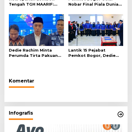
Tengah TGH MAARIF:
Nobar Final Piala Dunia
“Telah Lahir Mujadid
2026 di Plaza Balai Kota
Abad Kedua NU”
Dedie Rachim Minta
Lantik 15 Pejabat
Perumda Tirta Pakuan
Pemkot Bogor, Dedie
Salurkan Air Bersih bagi
Rachim: Laksanakan
Warga Terdampak
Tugas Sesuai Harapan
Kekeringan
Masyarakat
Komentar
Infografis