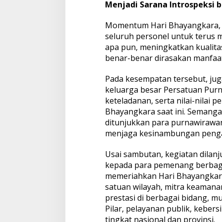
Menjadi Sarana Introspeksi b
Momentum Hari Bhayangkara, la
seluruh personel untuk terus m
apa pun, meningkatkan kualitas
benar-benar dirasakan manfaa
Pada kesempatan tersebut, ju
keluarga besar Persatuan Purna
keteladanan, serta nilai-nilai
Bhayangkara saat ini. Semanga
ditunjukkan para purnawirawan 
menjaga kesinambungan pengab
Usai sambutan, kegiatan dilan
kepada para pemenang berbaga
memeriahkan Hari Bhayangkara
satuan wilayah, mitra keamana
prestasi di berbagai bidang, m
Pilar, pelayanan publik, keber
tingkat nasional dan provinsi.