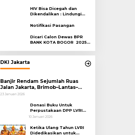
Terhadap HIV
HIV Bisa Dicegah dan
Dikendalikan : Lindungi
Diri, Pilih Sehat!
Notifikasi Pasangan
Dicari Calon Dewas BPR
BANK KOTA BOGOR 2025-
2029
DKI Jakarta
Banjir Rendam Sejumlah Ruas
Jalan Jakarta, Brimob–Lantas–
Polair PMJ Bergerak Cepat, Polri
23 Januari 2026
Siagakan 128.247 Personel Secara
Nasional
Donasi Buku Untuk
Perpustakaan DPP LVRI
Terus Mengalir
10 Januari 2026
Ketika Ulang Tahun LVRI
Didedikasikan untuk