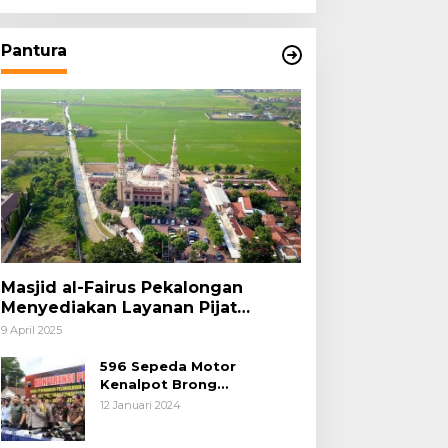
Pantura
Masjid al-Fairus Pekalongan
Menyediakan Layanan Pijat
hingga Potong Rambut Gratis bagi
9 April 2025
Pemudik Lebaran 2025
596 Sepeda Motor
Kenalpot Brong
Diamankan Polres
12 Januari 2024
Pubalingga