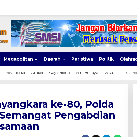
Megapolitan
Daerah
Peristiwa
Politik
Olahra
Advertorial
Artikel
Gaya Hidup
Seni Budaya
Wisata
Feature
ayangkara ke-80, Polda
 Semangat Pengabdian
rsamaan