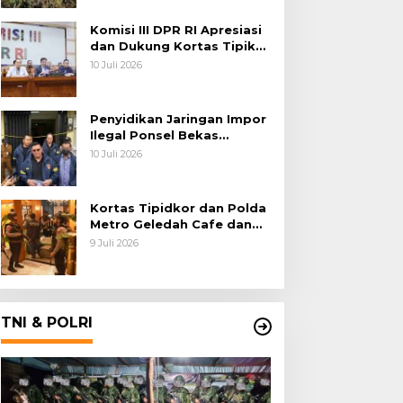
Habema
Komisi III DPR RI Apresiasi
dan Dukung Kortas Tipikor
Polri Usut Dugaan Korupsi
10 Juli 2026
Batu Bara
Penyidikan Jaringan Impor
Ilegal Ponsel Bekas
Rampung, Tiga Tersangka
10 Juli 2026
Sudah P-21 dan Satu Buron
Kortas Tipidkor dan Polda
Metro Geledah Cafe dan
Money Changer
9 Juli 2026
TNI & POLRI