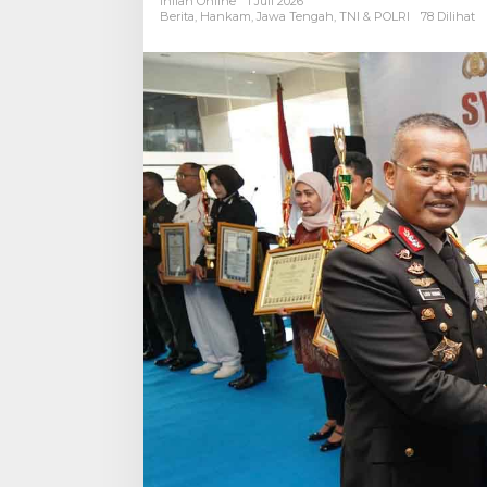
Inilah Online
1 Juli 2026
Pengabdian
Berita
,
Hankam
,
Jawa Tengah
,
TNI & POLRI
78 Dilihat
dan
Pererat
Kebersamaan