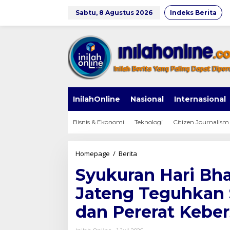
Lewati
ke
Sabtu, 8 Agustus 2026
Indeks Berita
konten
InilahOnline
Nasional
Internasional
Bisnis & Ekonomi
Teknologi
Citizen Journalism
Syukuran
Homepage
/
Berita
Hari
Syukuran Hari Bh
Bhayangkara
ke-
Jateng Teguhkan
80,
Polda
dan Pererat Kebe
Jateng
Teguhkan
Semangat