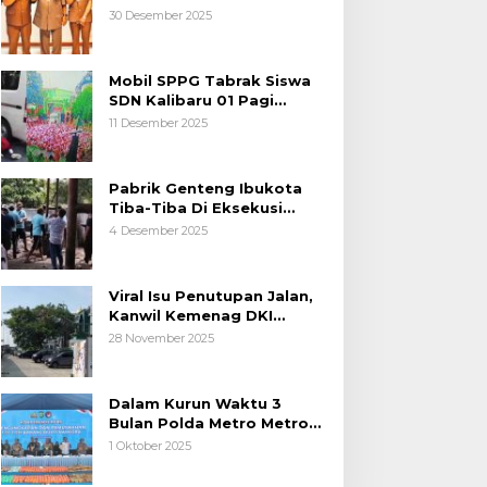
Kemanusiaan
30 Desember 2025
Mobil SPPG Tabrak Siswa
SDN Kalibaru 01 Pagi
Cilincing Jakarta Utara
11 Desember 2025
Pabrik Genteng Ibukota
Tiba-Tiba Di Eksekusi
Jurusita Pengadilan Negeri
4 Desember 2025
Tangerang, Diduga Cacat
Hukum Sejak Awal
Viral Isu Penutupan Jalan,
Kanwil Kemenag DKI
Jakarta Luruskan Fakta
28 November 2025
Dalam Kurun Waktu 3
Bulan Polda Metro Metro
Ungkap 1,14 Ton Narkoba
1 Oktober 2025