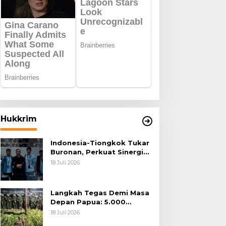
Hukkrim
Indonesia-Tiongkok Tukar
Buronan, Perkuat Sinergi
Penegakan Hukum Lintas
18 Juli 2026
Negara
Langkah Tegas Demi Masa
Depan Papua: 5.000
Batang Ganja Berhasil
18 Juli 2026
Diungkap Koops TNI