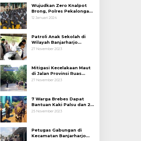
Wujudkan Zero Knalpot
Brong, Polres Pekalongan
Kota Berikan Edukasi
12 Januari 2024
Kepada Pelajar
Patroli Anak Sekolah di
Wilayah Banjarharjo
Brebes
27 November 2023
Mitigasi Kecelakaan Maut
di Jalan Provinsi Ruas
Banjarharjo-Salem
27 November 2023
7 Warga Brebes Dapat
Bantuan Kaki Palsu dan 2
Operasi Bibir Sumbing
25 November 2023
Petugas Gabungan di
Kecamatan Banjarharjo