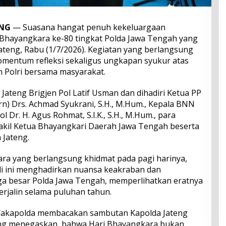
ANG
— Suasana hangat penuh kekeluargaan
 Bhayangkara ke-80 tingkat Polda Jawa Tengah yang
Jateng, Rabu (1/7/2026). Kegiatan yang berlangsung
mentum refleksi sekaligus ungkapan syukur atas
 Polri bersama masyarakat.
Jateng Brigjen Pol Latif Usman dan dihadiri Ketua PP
urn) Drs. Achmad Syukrani, S.H., M.Hum., Kepala BNN
l Dr. H. Agus Rohmat, S.I.K., S.H., M.Hum., para
akil Ketua Bhayangkari Daerah Jawa Tengah beserta
 Jateng.
ra yang berlangsung khidmat pada pagi harinya,
li ini menghadirkan nuansa keakraban dan
ga besar Polda Jawa Tengah, memperlihatkan eratnya
erjalin selama puluhan tahun.
Wakapolda membacakan sambutan Kapolda Jateng
yang menegaskan, bahwa Hari Bhayangkara bukan