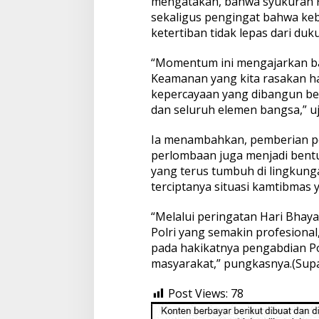
mengatakan, bahwa syukuran 
sekaligus pengingat bahwa ke
ketertiban tidak lepas dari du
“Momentum ini mengajarkan bah
Keamanan yang kita rasakan ha
kepercayaan yang dibangun ber
dan seluruh elemen bangsa,” uj
Ia menambahkan, pemberian p
perlombaan juga menjadi bentuk 
yang terus tumbuh di lingkun
terciptanya situasi kamtibmas 
“Melalui peringatan Hari Bhaya
Polri yang semakin profesiona
pada hakikatnya pengabdian P
masyarakat,” pungkasnya.(Sup
Post Views:
78