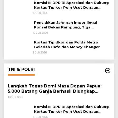
Komisi III DPR RI Apresiasi dan Dukung
Kortas Tipikor Polri Usut Dugaan
Korupsi Batu Bara
10 Juli 2026
Penyidikan Jaringan Impor Ilegal
Ponsel Bekas Rampung, Tiga
Tersangka Sudah P-21 dan Satu Buron
10 Juli 2026
Kortas Tipidkor dan Polda Metro
Geledah Cafe dan Money Changer
9 Juli 2026
TNI & POLRI
Langkah Tegas Demi Masa Depan Papua:
5.000 Batang Ganja Berhasil Diungkap
Koops TNI Habema
18 Juli 2026
Komisi III DPR RI Apresiasi dan Dukung
Kortas Tipikor Polri Usut Dugaan
Korupsi Batu Bara
10 Juli 2026