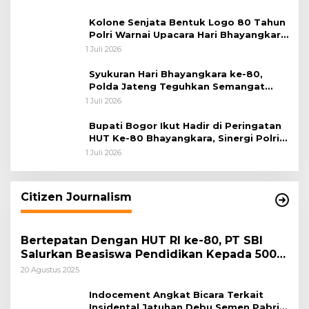
Kolone Senjata Bentuk Logo 80 Tahun
Polri Warnai Upacara Hari Bhayangkara
ke-80
1 Juli 2026
Syukuran Hari Bhayangkara ke-80,
Polda Jateng Teguhkan Semangat
Pengabdian dan Pererat Kebersamaan
1 Juli 2026
Bupati Bogor Ikut Hadir di Peringatan
HUT Ke-80 Bhayangkara, Sinergi Polri
dan Pemkab Bogor Jadi Kunci Menjaga
1 Juli 2026
Keamanan Daerah
Citizen Journalism
Bertepatan Dengan HUT RI ke-80, PT SBI
Salurkan Beasiswa Pendidikan Kepada 500
Pelajar
20 Agustus 2025
Indocement Angkat Bicara Terkait
Insidental Jatuhan Debu Semen Pabrik