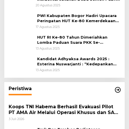
Citeureup
20 Agustus 2025
PWI Kabupaten Bogor Hadiri Upacara
Peringatan HUT Ke-80 Kemerdekaan
RI, di Lapangan Tegar Beriman
17 Agustus 2025
HUT RI Ke-80 Tahun Dimeriahkan
Lomba Paduan Suara PKK Se-
Kabupaten Bogor
13 Agustus 2025
Kandidat Adhyaksa Awards 2025 :
Esterina Nuswarjanti : “Kedepankan
Keadilan Restoratif Wujudkan
13 Agustus 2025
Masyarakat Harmonis”
Peristiwa
Koops TNI Habema Berhasil Evakuasi Pilot
PT AMA Air Melalui Operasi Khusus dan SAR
Taktis
3 Juli 2026