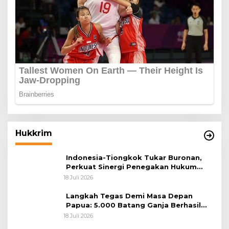
Hukkrim
Indonesia-Tiongkok Tukar Buronan,
Perkuat Sinergi Penegakan Hukum
Lintas Negara
18 Juli 2026
Langkah Tegas Demi Masa Depan
Papua: 5.000 Batang Ganja Berhasil
Diungkap Koops TNI Habema
18 Juli 2026