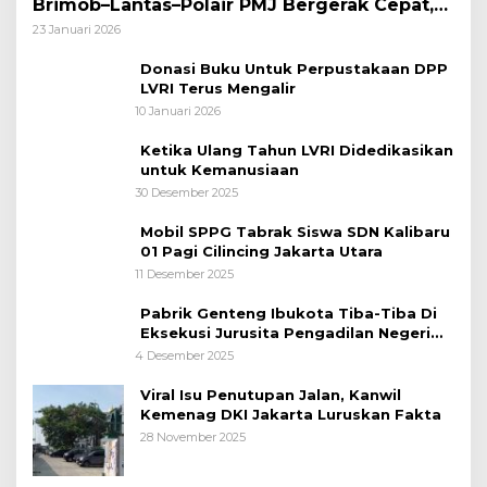
Brimob–Lantas–Polair PMJ Bergerak Cepat,
Polri Siagakan 128.247 Personel Secara
23 Januari 2026
Nasional
Donasi Buku Untuk Perpustakaan DPP
LVRI Terus Mengalir
10 Januari 2026
Ketika Ulang Tahun LVRI Didedikasikan
untuk Kemanusiaan
30 Desember 2025
Mobil SPPG Tabrak Siswa SDN Kalibaru
01 Pagi Cilincing Jakarta Utara
11 Desember 2025
Pabrik Genteng Ibukota Tiba-Tiba Di
Eksekusi Jurusita Pengadilan Negeri
Tangerang, Diduga Cacat Hukum Sejak
4 Desember 2025
Awal
Viral Isu Penutupan Jalan, Kanwil
Kemenag DKI Jakarta Luruskan Fakta
28 November 2025