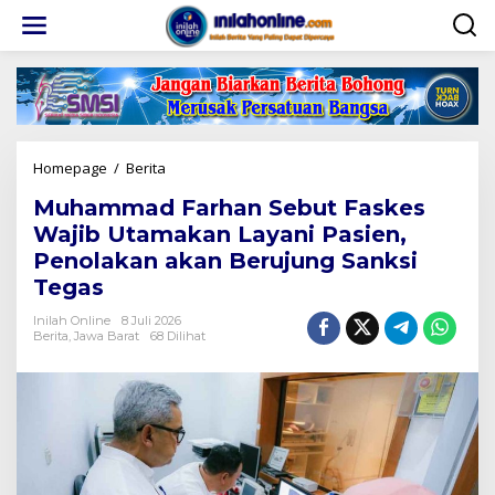
Lewati
ke
konten
Muhammad
Homepage
/
Berita
Farhan
Muhammad Farhan Sebut Faskes
Sebut
Faskes
Wajib Utamakan Layani Pasien,
Wajib
Penolakan akan Berujung Sanksi
Utamakan
Tegas
Layani
Pasien,
Inilah Online
8 Juli 2026
Penolakan
Berita
,
Jawa Barat
68 Dilihat
akan
Berujung
Sanksi
Tegas