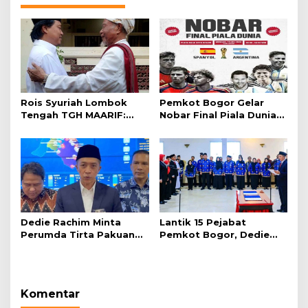
Rois Syuriah Lombok
Pemkot Bogor Gelar
Tengah TGH MAARIF:
Nobar Final Piala Dunia
“Telah Lahir Mujadid
2026 di Plaza Balai Kota
Abad Kedua NU”
Dedie Rachim Minta
Lantik 15 Pejabat
Perumda Tirta Pakuan
Pemkot Bogor, Dedie
Salurkan Air Bersih bagi
Rachim: Laksanakan
Warga Terdampak
Tugas Sesuai Harapan
Kekeringan
Masyarakat
Komentar