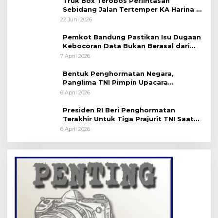
Truk Box Terobos Perlintasan
Sebidang Jalan Tertemper KA Harina di
Jalan Stasiun Poncol-Jrakah Semarang
22 Juni 2026
Pemkot Bandung Pastikan Isu Dugaan
Kebocoran Data Bukan Berasal dari
Server Disdukcapil
7 April 2026
Bentuk Penghormatan Negara,
Panglima TNI Pimpin Upacara
Pemakaman Militer
6 April 2026
Presiden RI Beri Penghormatan
Terakhir Untuk Tiga Prajurit TNI Saat
Persemayaman di Bandara Soekarno-
6 April 2026
Hatta