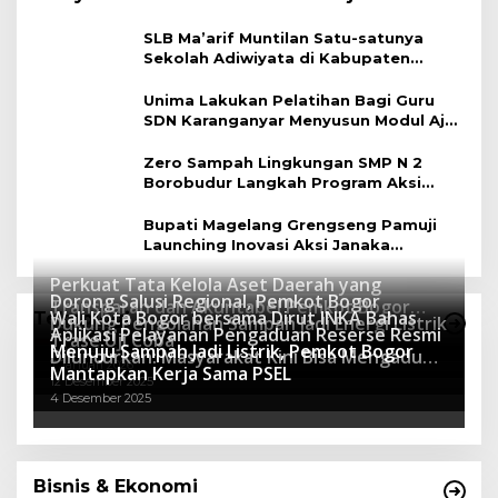
Berbasis Lingkungan
SLB Ma’arif Muntilan Satu-satunya
Sekolah Adiwiyata di Kabupaten
Magelang
Unima Lakukan Pelatihan Bagi Guru
SDN Karanganyar Menyusun Modul Ajar
Berbasis Adiwiyata
Zero Sampah Lingkungan SMP N 2
Borobudur Langkah Program Aksi
Janaka
Bupati Magelang Grengseng Pamuji
Launching Inovasi Aksi Janaka
Program Sekolah Adiwiyata
Perkuat Tata Kelola Aset Daerah yang
Dorong Salusi Regional, Pemkot Bogor
Transparan dan Akuntabel Pemkot Bogor
Wali Kota Bogor bersama Dirut INKA Bahas
Teknologi
Dukung Pengolahan Sampah Jadi Energi Listrik
Luncurkan SIMASDA
Aplikasi Pelayanan Pengaduan Reserse Resmi
8 Juli 2026
Trase Uji Coba
Menuju Sampah Jadi Listrik, Pemkot Bogor
8 April 2026
Diluncurkan: Masyarakat Kini Bisa Mengadu
7 Januari 2026
Mantapkan Kerja Sama PSEL
Lebih Cepat, Mudah, dan Terintegrasi
12 Desember 2025
4 Desember 2025
Bisnis & Ekonomi