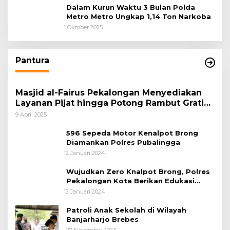
Dalam Kurun Waktu 3 Bulan Polda
Metro Metro Ungkap 1,14 Ton Narkoba
1 Oktober 2025
Pantura
Masjid al-Fairus Pekalongan Menyediakan
Layanan Pijat hingga Potong Rambut Gratis
bagi Pemudik Lebaran 2025
9 April 2025
596 Sepeda Motor Kenalpot Brong
Diamankan Polres Pubalingga
12 Januari 2024
Wujudkan Zero Knalpot Brong, Polres
Pekalongan Kota Berikan Edukasi
Kepada Pelajar
12 Januari 2024
Patroli Anak Sekolah di Wilayah
Banjarharjo Brebes