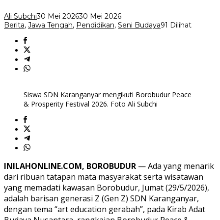
BPF
2026
Ali Subchi
30 Mei 2026
30 Mei 2026
Berita
,
Jawa Tengah
,
Pendidikan
,
Seni Budaya
91 Dilihat
Siswa SDN Karanganyar mengikuti Borobudur Peace
& Prosperity Festival 2026. Foto Ali Subchi
INILAHONLINE.COM, BOROBUDUR
— Ada yang menarik
dari ribuan tatapan mata masyarakat serta wisatawan
yang memadati kawasan Borobudur, Jumat (29/5/2026),
adalah barisan generasi Z (Gen Z) SDN Karanganyar,
dengan tema “art education gerabah”, pada Kirab Adat