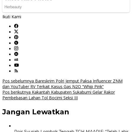
Ikuti Kami
Navigasi
Pos sebelumnya
Bareskrim Polri Jemput Paksa Influencer ZNM
dan YouTuber RV Terkait Kasus Gas N2O “Whip Pink”
pos
Pos berikutnya
Kakantah Kabupaten Sukabumi Gelar Rakor
Pembebasan Lahan Tol Bocimi Seksi III
Jangan Lewatkan
Rois Syuriah Lombok Tengah TGH MAARIF: “Telah Lahir