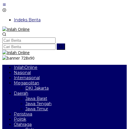
Lewati
ke
konten
Indeks Berita
InilahOnline
Nasional
Internasional
Megapolitan
DKI Jakarta
Daerah
Jawa Barat
Jawa Tengah
Jawa Timur
Peristiwa
Politik
Olahraga