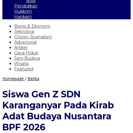
Bola
Pendidikan
Hukkrim
Hankam
Bisnis & Ekonomi
Teknologi
Citizen Journalism
Advertorial
Artikel
Gaya Hidup
Seni Budaya
Wisata
Featured
Siswa
Homepage
/
Berita
Gen
Z
Siswa Gen Z SDN
SDN
Karanganyar
Karanganyar Pada Kirab
Pada
Kirab
Adat Budaya Nusantara
Adat
Budaya
BPF 2026
Nusantara