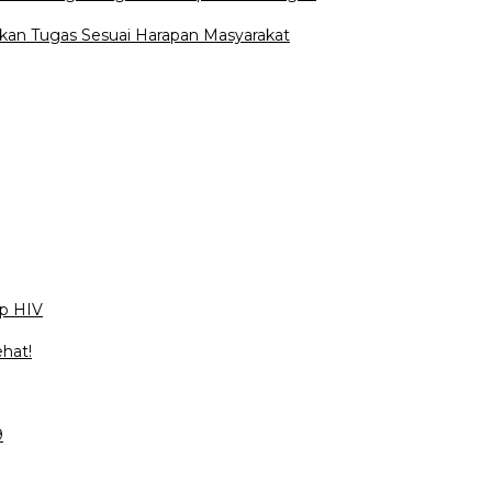
kan Tugas Sesuai Harapan Masyarakat
ap HIV
ehat!
9