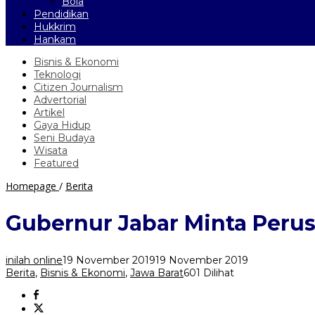
Bola
Pendidikan
Hukkrim
Hankam
Bisnis & Ekonomi
Teknologi
Citizen Journalism
Advertorial
Artikel
Gaya Hidup
Seni Budaya
Wisata
Featured
Gubernur
Homepage
/
Berita
Jabar
Minta
Gubernur Jabar Minta Per
Perusahaan
Tambang
Bangun
inilah online
19 November 2019
19 November 2019
Jalan
Berita
,
Bisnis & Ekonomi
,
Jawa Barat
601 Dilihat
Khusus