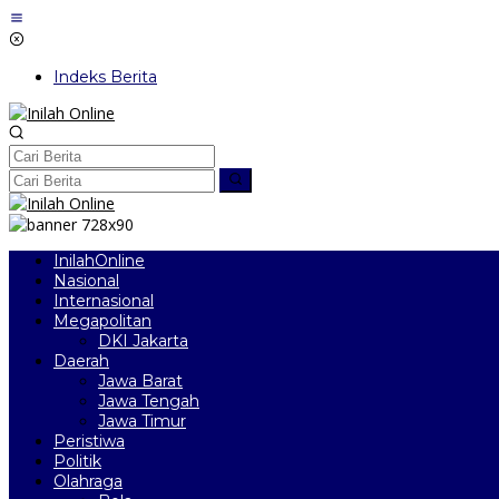
Lewati
ke
konten
Indeks Berita
InilahOnline
Nasional
Internasional
Megapolitan
DKI Jakarta
Daerah
Jawa Barat
Jawa Tengah
Jawa Timur
Peristiwa
Politik
Olahraga