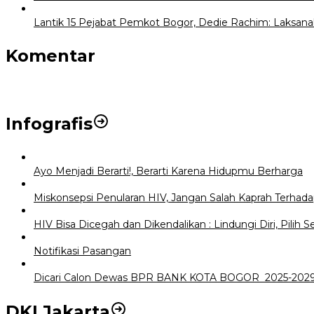
Lantik 15 Pejabat Pemkot Bogor, Dedie Rachim: Laksana
Komentar
Infografis
Ayo Menjadi Berarti!, Berarti Karena Hidupmu Berharga
Miskonsepsi Penularan HIV, Jangan Salah Kaprah Terhad
HIV Bisa Dicegah dan Dikendalikan : Lindungi Diri, Pilih S
Notifikasi Pasangan
Dicari Calon Dewas BPR BANK KOTA BOGOR 2025-202
DKI Jakarta