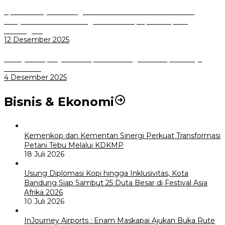
Aplikasi Pelayanan Pengaduan Reserse Resmi Diluncurkan:
Masyarakat Kini Bisa Mengadu Lebih Cepat, Mudah, dan
Terintegrasi
12 Desember 2025
Menuju Sampah Jadi Listrik, Pemkot Bogor Mantapkan Kerja
Sama PSEL
4 Desember 2025
Bisnis & Ekonomi
Kemenkop dan Kementan Sinergi Perkuat Transformasi
Petani Tebu Melalui KDKMP
18 Juli 2026
Usung Diplomasi Kopi hingga Inklusivitas, Kota
Bandung Siap Sambut 25 Duta Besar di Festival Asia
Afrika 2026
10 Juli 2026
InJourney Airports : Enam Maskapai Ajukan Buka Rute