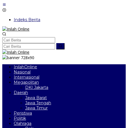
Lewati
ke
konten
Indeks Berita
InilahOnline
Nasional
Internasional
Megapolitan
DKI Jakarta
Daerah
Jawa Barat
Jawa Tengah
Jawa Timur
Peristiwa
Politik
Olahraga