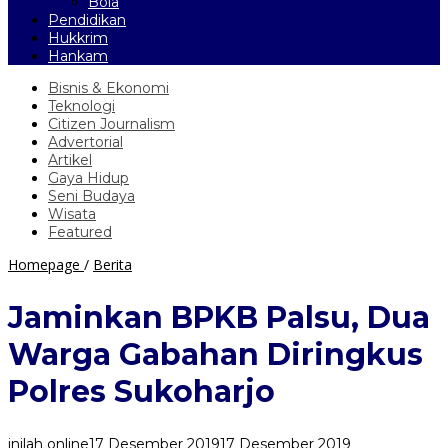
Bola
Pendidikan
Hukkrim
Hankam
Bisnis & Ekonomi
Teknologi
Citizen Journalism
Advertorial
Artikel
Gaya Hidup
Seni Budaya
Wisata
Featured
Jaminkan
Homepage
/
Berita
BPKB
Palsu,
Jaminkan BPKB Palsu, Dua
Dua
Warga
Warga Gabahan Diringkus
Gabahan
Diringkus
Polres Sukoharjo
Polres
Sukoharjo
inilah online
17 Desember 2019
17 Desember 2019