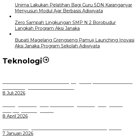
Unima Lakukan Pelatihan Bagi Guru SDN Karanganyar
Menyusun Modul Ajar Berbasis Adiwiyata
Zero Sampah Lingkungan SMP N 2 Borobudur
Langkah Program Aksi Janaka
Bupati Magelang Grengseng Pamuji Launching Inovasi
Aksi Janaka Program Sekolah Adiwiyata
Teknologi
Perkuat Tata Kelola Aset Daerah yang Transparan dan Akuntabel
Pemkot Bogor Luncurkan SIMASDA
8 Juli 2026
Dorong Salusi Regional, Pemkot Bogor Dukung Pengolahan
Sampah Jadi Energi Listrik
8 April 2026
Wali Kota Bogor bersama Dirut INKA Bahas Trase Uji Coba
7 Januari 2026