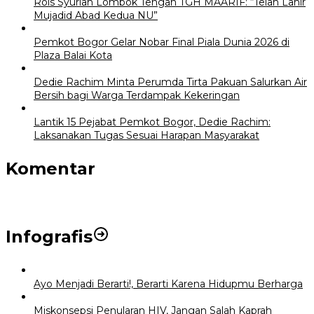
Rois Syuriah Lombok Tengah TGH MAARIF: “Telah Lahir
Mujadid Abad Kedua NU”
Pemkot Bogor Gelar Nobar Final Piala Dunia 2026 di
Plaza Balai Kota
Dedie Rachim Minta Perumda Tirta Pakuan Salurkan Air
Bersih bagi Warga Terdampak Kekeringan
Lantik 15 Pejabat Pemkot Bogor, Dedie Rachim:
Laksanakan Tugas Sesuai Harapan Masyarakat
Komentar
Infografis
Ayo Menjadi Berarti!, Berarti Karena Hidupmu Berharga
Miskonsepsi Penularan HIV, Jangan Salah Kaprah