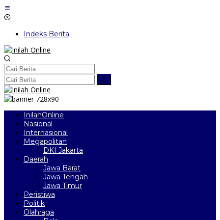
Lewati
ke
konten
Indeks Berita
InilahOnline
Nasional
Internasional
Megapolitan
DKI Jakarta
Daerah
Jawa Barat
Jawa Tengah
Jawa Timur
Peristiwa
Politik
Olahraga