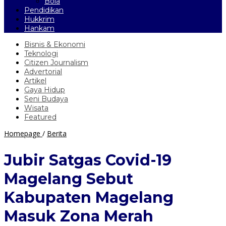
Bola
Pendidikan
Hukkrim
Hankam
Bisnis & Ekonomi
Teknologi
Citizen Journalism
Advertorial
Artikel
Gaya Hidup
Seni Budaya
Wisata
Featured
Jubir
Homepage
/
Berita
Satgas
Covid-
Jubir Satgas Covid-19
19
Magelang
Magelang Sebut
Sebut
Kabupaten
Kabupaten Magelang
Magelang
Masuk
Masuk Zona Merah
Zona