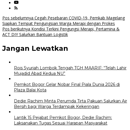
Navigasi
Pos sebelumnya
Cegah Pesebaran COVID-19, Pemkab Magelang
Siapkan Tempat Pengungsian Warga Merapi dengan Prokes
pos
Pos berikutnya
Kondisi Terkini Pengungsi Merapi, Pertamina &
ACT DIY Salurkan Bantuan Logistik
Jangan Lewatkan
Rois Syuriah Lombok Tengah TGH MAARIF: “Telah Lahir
Mujadid Abad Kedua NU”
Pemkot Bogor Gelar Nobar Final Piala Dunia 2026 di
Plaza Balai Kota
Dedie Rachim Minta Perumda Tirta Pakuan Salurkan Air
Bersih bagi Warga Terdampak Kekeringan
Lantik 15 Pejabat Pemkot Bogor, Dedie Rachim:
Laksanakan Tugas Sesuai Harapan Masyarakat