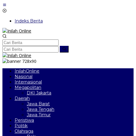
Lewati
ke
konten
Indeks Berita
InilahOnline
Nasional
Internasional
Megapolitan
DKI Jakarta
Daerah
Jawa Barat
Jawa Tengah
Jawa Timur
Peristiwa
Politik
Olahraga