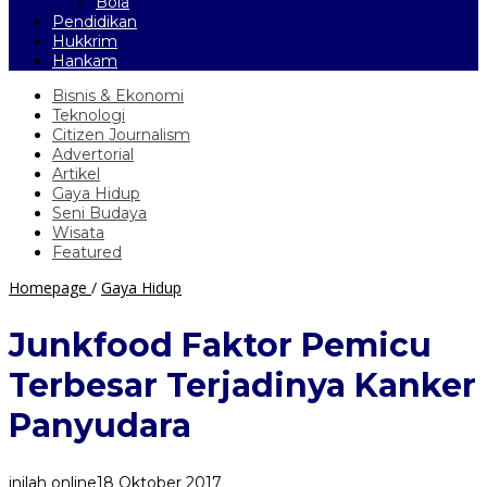
Bola
Pendidikan
Hukkrim
Hankam
Bisnis & Ekonomi
Teknologi
Citizen Journalism
Advertorial
Artikel
Gaya Hidup
Seni Budaya
Wisata
Featured
Junkfood
Homepage
/
Gaya Hidup
Faktor
Pemicu
Junkfood Faktor Pemicu
Terbesar
Terjadinya
Terbesar Terjadinya Kanker
Kanker
Panyudara
Panyudara
inilah online
18 Oktober 2017