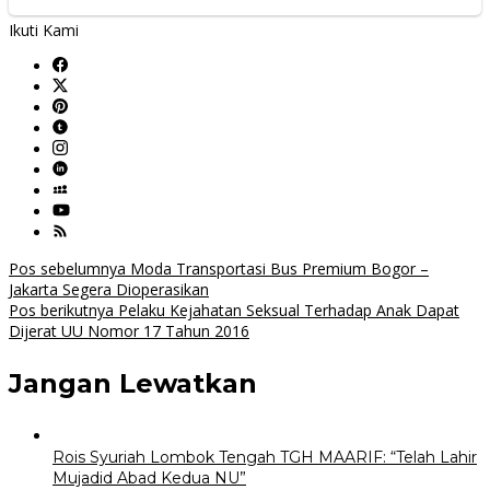
Ikuti Kami
Navigasi
Pos sebelumnya
Moda Transportasi Bus Premium Bogor –
Jakarta Segera Dioperasikan
pos
Pos berikutnya
Pelaku Kejahatan Seksual Terhadap Anak Dapat
Dijerat UU Nomor 17 Tahun 2016
Jangan Lewatkan
Rois Syuriah Lombok Tengah TGH MAARIF: “Telah Lahir
Mujadid Abad Kedua NU”