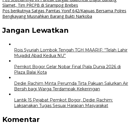
Navigasi
Slamet, Tim PRCPB di Sirampog Brebes
pos
Pos berikutnya
Satgas Pamtas Yonif 642/Kapuas Bersama Polres
Bengkayang Musnahkan Barang Bukti Narkoba
Jangan Lewatkan
Rois Syuriah Lombok Tengah TGH MAARIF: “Telah Lahir
Mujadid Abad Kedua NU”
Pemkot Bogor Gelar Nobar Final Piala Dunia 2026 di
Plaza Balai Kota
Dedie Rachim Minta Perumda Tirta Pakuan Salurkan Air
Bersih bagi Warga Terdampak Kekeringan
Lantik 15 Pejabat Pemkot Bogor, Dedie Rachim:
Laksanakan Tugas Sesuai Harapan Masyarakat
Komentar