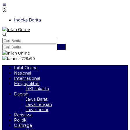
Lewati
ke
konten
Indeks Berita
InilahOnline
Nasional
Internasional
Megapolitan
DKI Jakarta
Daerah
Jawa Barat
Jawa Tengah
Jawa Timur
Peristiwa
Politik
Olahraga