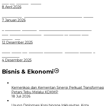
Sampah Jadi Energi Listrik
8 April 2026
Wali Kota Bogor bersama Dirut INKA Bahas Trase Uji Coba
7 Januari 2026
Aplikasi Pelayanan Pengaduan Reserse Resmi Diluncurkan:
Masyarakat Kini Bisa Mengadu Lebih Cepat, Mudah, dan
Terintegrasi
12 Desember 2025
Menuju Sampah Jadi Listrik, Pemkot Bogor Mantapkan Kerja
Sama PSEL
4 Desember 2025
Bisnis & Ekonomi
Kemenkop dan Kementan Sinergi Perkuat Transformasi
Petani Tebu Melalui KDKMP
18 Juli 2026
Usung Diplomasi Kopi hingga Inklusivitas, Kota