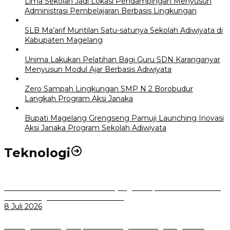
Lima Sekolah Jadi Lokasi Pendampingan Menyusun
Administrasi Pembelajaran Berbasis Lingkungan
SLB Ma’arif Muntilan Satu-satunya Sekolah Adiwiyata di
Kabupaten Magelang
Unima Lakukan Pelatihan Bagi Guru SDN Karanganyar
Menyusun Modul Ajar Berbasis Adiwiyata
Zero Sampah Lingkungan SMP N 2 Borobudur
Langkah Program Aksi Janaka
Bupati Magelang Grengseng Pamuji Launching Inovasi
Aksi Janaka Program Sekolah Adiwiyata
Teknologi
Perkuat Tata Kelola Aset Daerah yang Transparan dan Akuntabel
Pemkot Bogor Luncurkan SIMASDA
8 Juli 2026
Dorong Salusi Regional, Pemkot Bogor Dukung Pengolahan