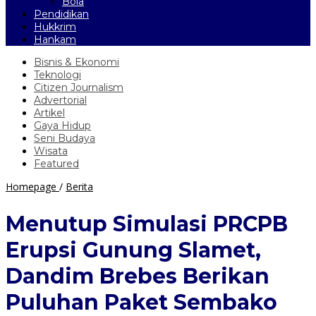
Bola
Pendidikan
Hukkrim
Hankam
Bisnis & Ekonomi
Teknologi
Citizen Journalism
Advertorial
Artikel
Gaya Hidup
Seni Budaya
Wisata
Featured
Menutup
Homepage
/
Berita
Simulasi
PRCPB
Menutup Simulasi PRCPB
Erupsi
Gunung
Erupsi Gunung Slamet,
Slamet,
Dandim
Dandim Brebes Berikan
Brebes
Berikan
Puluhan Paket Sembako
Puluhan