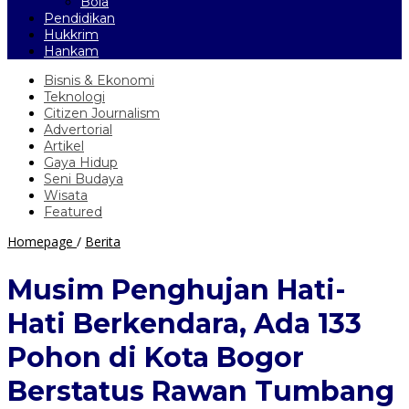
Bola
Pendidikan
Hukkrim
Hankam
Bisnis & Ekonomi
Teknologi
Citizen Journalism
Advertorial
Artikel
Gaya Hidup
Seni Budaya
Wisata
Featured
Musim
Homepage
/
Berita
Penghujan
Hati-
Musim Penghujan Hati-
Hati
Berkendara,
Hati Berkendara, Ada 133
Ada
133
Pohon di Kota Bogor
Pohon
di
Berstatus Rawan Tumbang
Kota