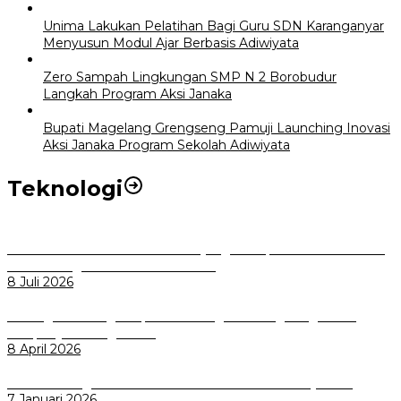
Unima Lakukan Pelatihan Bagi Guru SDN Karanganyar
Menyusun Modul Ajar Berbasis Adiwiyata
Zero Sampah Lingkungan SMP N 2 Borobudur
Langkah Program Aksi Janaka
Bupati Magelang Grengseng Pamuji Launching Inovasi
Aksi Janaka Program Sekolah Adiwiyata
Teknologi
Perkuat Tata Kelola Aset Daerah yang Transparan dan Akuntabel
Pemkot Bogor Luncurkan SIMASDA
8 Juli 2026
Dorong Salusi Regional, Pemkot Bogor Dukung Pengolahan
Sampah Jadi Energi Listrik
8 April 2026
Wali Kota Bogor bersama Dirut INKA Bahas Trase Uji Coba
7 Januari 2026