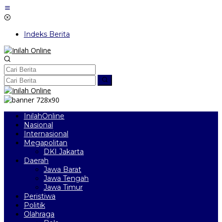
Lewati
ke
konten
Indeks Berita
InilahOnline
Nasional
Internasional
Megapolitan
DKI Jakarta
Daerah
Jawa Barat
Jawa Tengah
Jawa Timur
Peristiwa
Politik
Olahraga