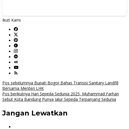
Ikuti Kami
Navigasi
Pos sebelumnya
Bupati Bogor Bahas Transisi Sanitary Landfill
Bersama Menteri LHK
pos
Pos berikutnya
Hari Sepeda Sedunia 2025, Muhammad Farhan
Sebut Kota Bandung Punya Jalur Sepeda Terpanjang Sedunia
Jangan Lewatkan