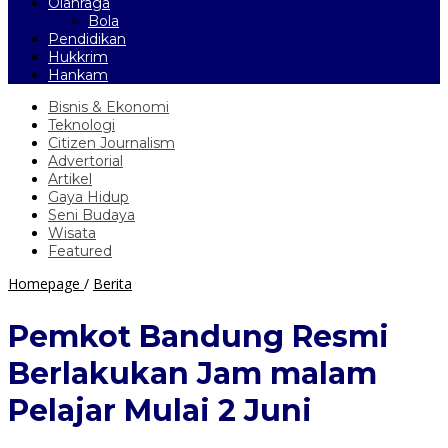
Olahraga
Bola
Pendidikan
Hukkrim
Hankam
Bisnis & Ekonomi
Teknologi
Citizen Journalism
Advertorial
Artikel
Gaya Hidup
Seni Budaya
Wisata
Featured
Pemkot
Homepage
/
Berita
Bandung
Resmi
Pemkot Bandung Resmi
Berlakukan
Jam
Berlakukan Jam malam
malam
Pelajar
Pelajar Mulai 2 Juni
Mulai
2