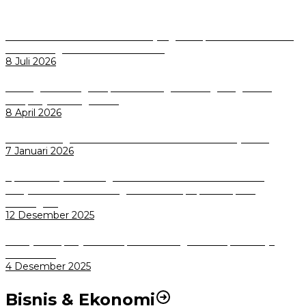
Perkuat Tata Kelola Aset Daerah yang Transparan dan Akuntabel
Pemkot Bogor Luncurkan SIMASDA
8 Juli 2026
Dorong Salusi Regional, Pemkot Bogor Dukung Pengolahan
Sampah Jadi Energi Listrik
8 April 2026
Wali Kota Bogor bersama Dirut INKA Bahas Trase Uji Coba
7 Januari 2026
Aplikasi Pelayanan Pengaduan Reserse Resmi Diluncurkan:
Masyarakat Kini Bisa Mengadu Lebih Cepat, Mudah, dan
Terintegrasi
12 Desember 2025
Menuju Sampah Jadi Listrik, Pemkot Bogor Mantapkan Kerja
Sama PSEL
4 Desember 2025
Bisnis & Ekonomi