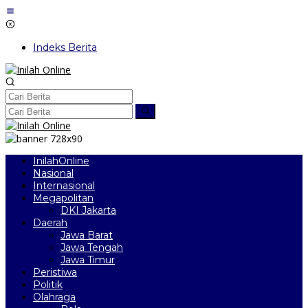
Lewati
ke
konten
Indeks Berita
InilahOnline
Nasional
Internasional
Megapolitan
DKI Jakarta
Daerah
Jawa Barat
Jawa Tengah
Jawa Timur
Peristiwa
Politik
Olahraga