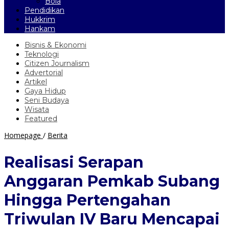
Bola
Pendidikan
Hukkrim
Hankam
Bisnis & Ekonomi
Teknologi
Citizen Journalism
Advertorial
Artikel
Gaya Hidup
Seni Budaya
Wisata
Featured
Realisasi
Homepage
/
Berita
Serapan
Anggaran
Realisasi Serapan
Pemkab
Subang
Anggaran Pemkab Subang
Hingga
Pertengahan
Hingga Pertengahan
Triwulan
IV
Triwulan IV Baru Mencapai
Baru