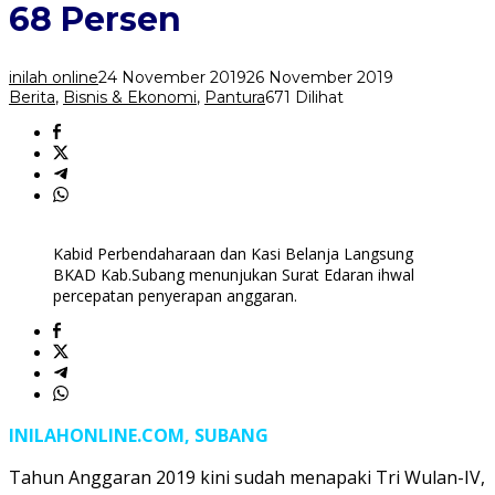
Mencapai
68 Persen
68
Persen
inilah online
24 November 2019
26 November 2019
Berita
,
Bisnis & Ekonomi
,
Pantura
671 Dilihat
Kabid Perbendaharaan dan Kasi Belanja Langsung
BKAD Kab.Subang menunjukan Surat Edaran ihwal
percepatan penyerapan anggaran.
INILAHONLINE.COM, SUBANG
Tahun Anggaran 2019 kini sudah menapaki Tri Wulan-IV,