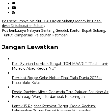
Navigasi
Pos sebelumnya
Melalui TP4D Kejari Subang Monev ke Desa-
desa Di Kabupaten Subang
pos
Pos berikutnya
Nelayan Genteng Geruduk Kantor Bupati Subang,
Tuntut Kompensasi Pelabuhan Patimban
Jangan Lewatkan
Rois Syuriah Lombok Tengah TGH MAARIF: “Telah Lahir
Mujadid Abad Kedua NU”
Pemkot Bogor Gelar Nobar Final Piala Dunia 2026 di
Plaza Balai Kota
Dedie Rachim Minta Perumda Tirta Pakuan Salurkan Air
Bersih bagi Warga Terdampak Kekeringan
Lantik 15 Pejabat Pemkot Bogor, Dedie Rachim:
Laksanakan Tugas Sesuai Harapan Masyarakat