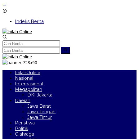
Lewati
ke
konten
Indeks Berita
InilahOnline
Nasional
Internasional
Megapolitan
DKI Jakarta
Daerah
Jawa Barat
Jawa Tengah
Jawa Timur
Peristiwa
Politik
Olahraga