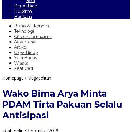
Bola
Pendidikan
Hukkrim
Hankam
Bisnis & Ekonomi
Teknologi
Citizen Journalism
Advertorial
Artikel
Gaya Hidup
Seni Budaya
Wisata
Featured
Wako
Homepage
/
Megapolitan
Bima
Arya
Wako Bima Arya Minta
Minta
PDAM
PDAM Tirta Pakuan Selalu
Tirta
Pakuan
Antisipasi
Selalu
Antisipasi
inilah online
8 Agustus 2018