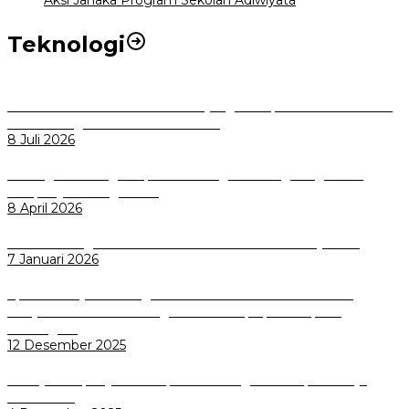
Aksi Janaka Program Sekolah Adiwiyata
Teknologi
Perkuat Tata Kelola Aset Daerah yang Transparan dan Akuntabel
Pemkot Bogor Luncurkan SIMASDA
8 Juli 2026
Dorong Salusi Regional, Pemkot Bogor Dukung Pengolahan
Sampah Jadi Energi Listrik
8 April 2026
Wali Kota Bogor bersama Dirut INKA Bahas Trase Uji Coba
7 Januari 2026
Aplikasi Pelayanan Pengaduan Reserse Resmi Diluncurkan:
Masyarakat Kini Bisa Mengadu Lebih Cepat, Mudah, dan
Terintegrasi
12 Desember 2025
Menuju Sampah Jadi Listrik, Pemkot Bogor Mantapkan Kerja
Sama PSEL