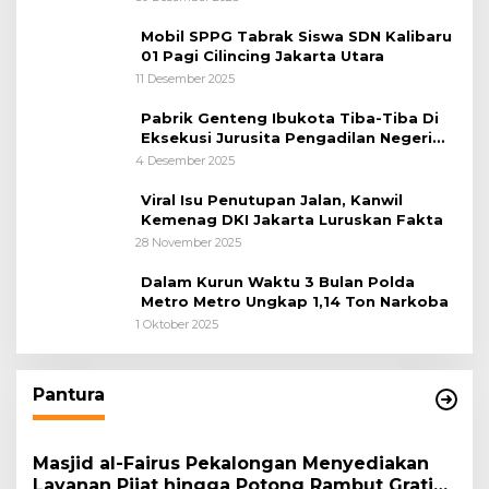
Mobil SPPG Tabrak Siswa SDN Kalibaru
01 Pagi Cilincing Jakarta Utara
11 Desember 2025
Pabrik Genteng Ibukota Tiba-Tiba Di
Eksekusi Jurusita Pengadilan Negeri
Tangerang, Diduga Cacat Hukum Sejak
4 Desember 2025
Awal
Viral Isu Penutupan Jalan, Kanwil
Kemenag DKI Jakarta Luruskan Fakta
28 November 2025
Dalam Kurun Waktu 3 Bulan Polda
Metro Metro Ungkap 1,14 Ton Narkoba
1 Oktober 2025
Pantura
Masjid al-Fairus Pekalongan Menyediakan
Layanan Pijat hingga Potong Rambut Gratis