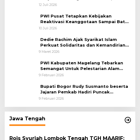
Bergerak Bentuk Pokja News Room
12 Juli 2026
Jaga Desa Dimulai dari Propinsi Bali
PWI Pusat Tetapkan Kebijakan
Reaktivasi Keanggotaan Sampai Batas
31 Desember 2026
10 Juli 2026
Dedie Rachim Ajak Syarikat Islam
Perkuat Solidaritas dan Kemandirian
Ekonomi
9 Maret 2026
PWI Kabupaten Magelang Tebarkan
Semangat Untuk Pelestarian Alam
Melalui Tanam Pohon dan Melepas
9 Februari 2026
Burung
Bupati Bogor Rudy Susmanto beserta
Jajaran Pemkab Hadiri Puncak
Peringatan HPN 2026 di Graha
9 Februari 2026
Wartawan Cibinong
Jawa Tengah
Rois Syuriah Lombok Tengah TGH MAARIF: