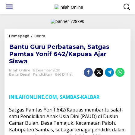
Lewati
ke
konten
Bantu
Homepage
/
Berita
Guru
Bantu Guru Perbatasan, Satgas
Perbatasan,
Satgas
Pamtas Yonif 642/Kapuas Ajar
Pamtas
Siswa
Yonif
642/Kapuas
Inilah Online
8 Desember 2020
Ajar
Berita
,
Daerah
,
Pendidikan
646 Dilihat
Siswa
INILAHONLINE.COM, SAMBAS-KALBAR
Satgas Pamtas Yonif 642/Kapuas membantu salah
satu Pendidikan Anak Usia Dini (PAUD) di Dusun
Camar Bulan, Desa Temajuk, Kecamatan Paloh,
Kabupaten Sambas, sebagai tenaga pendidik dalam