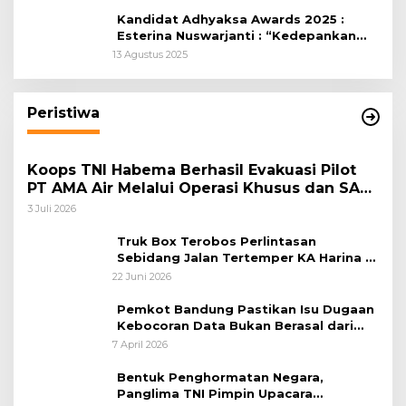
Kandidat Adhyaksa Awards 2025 :
Esterina Nuswarjanti : “Kedepankan
Keadilan Restoratif Wujudkan
13 Agustus 2025
Masyarakat Harmonis”
Peristiwa
Koops TNI Habema Berhasil Evakuasi Pilot
PT AMA Air Melalui Operasi Khusus dan SAR
Taktis
3 Juli 2026
Truk Box Terobos Perlintasan
Sebidang Jalan Tertemper KA Harina di
Jalan Stasiun Poncol-Jrakah Semarang
22 Juni 2026
Pemkot Bandung Pastikan Isu Dugaan
Kebocoran Data Bukan Berasal dari
Server Disdukcapil
7 April 2026
Bentuk Penghormatan Negara,
Panglima TNI Pimpin Upacara