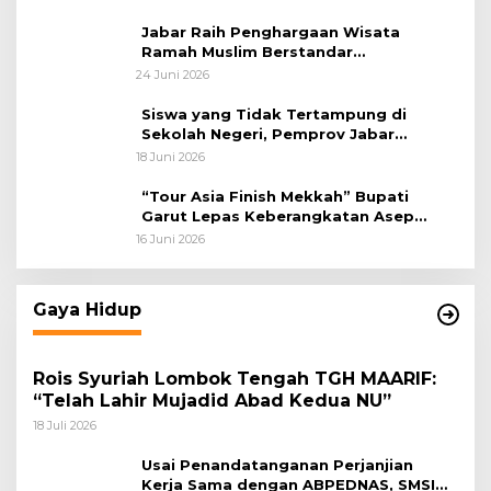
Jabar Raih Penghargaan Wisata
Ramah Muslim Berstandar
Internasional
24 Juni 2026
Siswa yang Tidak Tertampung di
Sekolah Negeri, Pemprov Jabar
Siapkan Bantuan Dana Pendidikan
18 Juni 2026
untuk Sekolah Swasta
“Tour Asia Finish Mekkah” Bupati
Garut Lepas Keberangkatan Asep
Akung
16 Juni 2026
Gaya Hidup
Rois Syuriah Lombok Tengah TGH MAARIF:
“Telah Lahir Mujadid Abad Kedua NU”
18 Juli 2026
Usai Penandatanganan Perjanjian
Kerja Sama dengan ABPEDNAS, SMSI