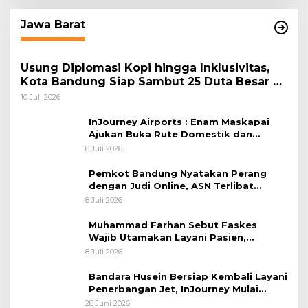
Jawa Barat
Usung Diplomasi Kopi hingga Inklusivitas,
Kota Bandung Siap Sambut 25 Duta Besar di
Festival Asia Afrika 2026
10 Juli 2026
InJourney Airports : Enam Maskapai
Ajukan Buka Rute Domestik dan
Internasional dari Bandara Husein
8 Juli 2026
Sastranegara
Pemkot Bandung Nyatakan Perang
dengan Judi Online, ASN Terlibat
Terancam Dipecat Tidak Hormat
8 Juli 2026
Muhammad Farhan Sebut Faskes
Wajib Utamakan Layani Pasien,
Penolakan akan Berujung Sanksi Tegas
8 Juli 2026
Bandara Husein Bersiap Kembali Layani
Penerbangan Jet, InJourney Mulai
Tahap Optimalisasi
28 Juni 2026