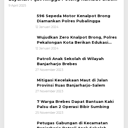
bagi Pemudik Lebaran 2025
9 April 2025
596 Sepeda Motor Kenalpot Brong
Diamankan Polres Pubalingga
12 Januari 2024
Wujudkan Zero Knalpot Brong, Polres
Pekalongan Kota Berikan Edukasi
Kepada Pelajar
12 Januari 2024
Patroli Anak Sekolah di Wilayah
Banjarharjo Brebes
27 November 2023
Mitigasi Kecelakaan Maut di Jalan
Provinsi Ruas Banjarharjo-Salem
27 November 2023
7 Warga Brebes Dapat Bantuan Kaki
Palsu dan 2 Operasi Bibir Sumbing
25 November 2023
Petugas Gabungan di Kecamatan