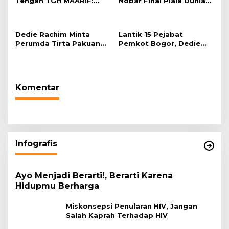
Tengah TGH MAARIF:
Nobar Final Piala Dunia
“Telah Lahir Mujadid
2026 di Plaza Balai Kota
Abad Kedua NU”
Dedie Rachim Minta
Lantik 15 Pejabat
Perumda Tirta Pakuan
Pemkot Bogor, Dedie
Salurkan Air Bersih bagi
Rachim: Laksanakan
Warga Terdampak
Tugas Sesuai Harapan
Kekeringan
Masyarakat
Komentar
Infografis
Ayo Menjadi Berarti!, Berarti Karena
Hidupmu Berharga
Miskonsepsi Penularan HIV, Jangan
Salah Kaprah Terhadap HIV