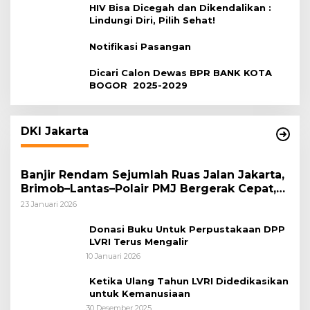
HIV Bisa Dicegah dan Dikendalikan :
Lindungi Diri, Pilih Sehat!
Notifikasi Pasangan
Dicari Calon Dewas BPR BANK KOTA
BOGOR 2025-2029
DKI Jakarta
Banjir Rendam Sejumlah Ruas Jalan Jakarta,
Brimob–Lantas–Polair PMJ Bergerak Cepat,
Polri Siagakan 128.247 Personel Secara
23 Januari 2026
Nasional
Donasi Buku Untuk Perpustakaan DPP
LVRI Terus Mengalir
10 Januari 2026
Ketika Ulang Tahun LVRI Didedikasikan
untuk Kemanusiaan
30 Desember 2025