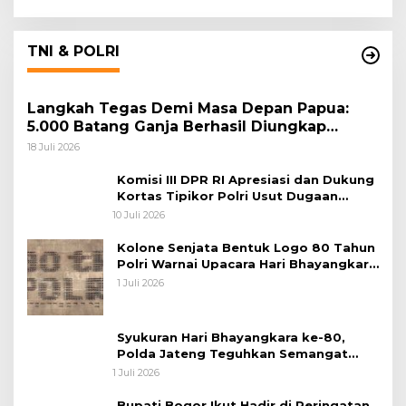
TNI & POLRI
Langkah Tegas Demi Masa Depan Papua:
5.000 Batang Ganja Berhasil Diungkap
Koops TNI Habema
18 Juli 2026
Komisi III DPR RI Apresiasi dan Dukung
Kortas Tipikor Polri Usut Dugaan
Korupsi Batu Bara
10 Juli 2026
Kolone Senjata Bentuk Logo 80 Tahun
Polri Warnai Upacara Hari Bhayangkara
ke-80
1 Juli 2026
Syukuran Hari Bhayangkara ke-80,
Polda Jateng Teguhkan Semangat
Pengabdian dan Pererat Kebersamaan
1 Juli 2026
Bupati Bogor Ikut Hadir di Peringatan