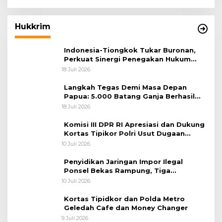
Hukkrim
Indonesia-Tiongkok Tukar Buronan,
Perkuat Sinergi Penegakan Hukum
Lintas Negara
18 Juli 2026
Langkah Tegas Demi Masa Depan
Papua: 5.000 Batang Ganja Berhasil
Diungkap Koops TNI Habema
18 Juli 2026
Komisi III DPR RI Apresiasi dan Dukung
Kortas Tipikor Polri Usut Dugaan
Korupsi Batu Bara
10 Juli 2026
Penyidikan Jaringan Impor Ilegal
Ponsel Bekas Rampung, Tiga
Tersangka Sudah P-21 dan Satu Buron
10 Juli 2026
Kortas Tipidkor dan Polda Metro
Geledah Cafe dan Money Changer
9 Juli 2026