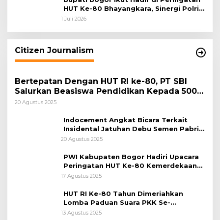
HUT Ke-80 Bhayangkara, Sinergi Polri
dan Pemkab Bogor Jadi Kunci Menjaga
1 Juli 2026
Keamanan Daerah
Citizen Journalism
Bertepatan Dengan HUT RI ke-80, PT SBI
Salurkan Beasiswa Pendidikan Kepada 500
Pelajar
20 Agustus 2025
Indocement Angkat Bicara Terkait
Insidental Jatuhan Debu Semen Pabrik
Citeureup
20 Agustus 2025
PWI Kabupaten Bogor Hadiri Upacara
Peringatan HUT Ke-80 Kemerdekaan
RI, di Lapangan Tegar Beriman
17 Agustus 2025
HUT RI Ke-80 Tahun Dimeriahkan
Lomba Paduan Suara PKK Se-
Kabupaten Bogor
13 Agustus 2025