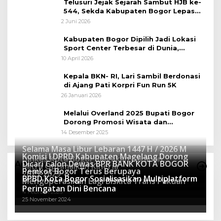
Telusuri Jejak Sejarah Sambut HJB ke-
544, Sekda Kabupaten Bogor Lepas
Gowes Napak Tilas Bogor
2 Juni 2026
Kabupaten Bogor Dipilih Jadi Lokasi
Sport Center Terbesar di Dunia,
Peluang Tingkatkan Pertumbuhan
10 April 2026
Ekonomi Baru
Kepala BKN- RI, Lari Sambil Berdonasi
di Ajang Pati Korpri Fun Run 5K
26 Januari 2026
Melalui Overland 2025 Bupati Bogor
Dorong Promosi Wisata dan
Pelestarian Alam
14 Desember 2025
Selama Masa Libur Lebaran 1447 H / 2026 M
Komisi I DPRD Kabupaten Magelang Dorong
Dinkes Kota Bogor Siagakan Layanan
Dicari Calon Dewas BPR BANK KOTA BOGOR
Advertorial
Mitra Optimalkan Kinerja
Kesehatan
Pemkot Bogor Terus Berupaya
16 Maret 2026
2025-2029
BPBD Kota Bogor Sosialisasikan Multiplatform
27 Mei 2025
Mengoperasikan Lagi Biskita Trans Pakuan
15 April 2025
Peringatan Dini Bencana
4 Februari 2025
25 November 2024