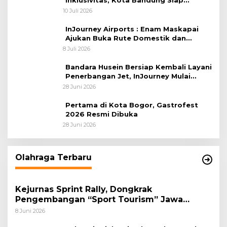
Inklusivitas, Kota Bandung Siap
Sambut 25 Duta Besar di Festival Asia
10 Juli 2026
Afrika 2026
InJourney Airports : Enam Maskapai
Ajukan Buka Rute Domestik dan
Internasional dari Bandara Husein
8 Juli 2026
Sastranegara
Bandara Husein Bersiap Kembali Layani
Penerbangan Jet, InJourney Mulai
Tahap Optimalisasi
28 Juni 2026
Pertama di Kota Bogor, Gastrofest
2026 Resmi Dibuka
28 Juni 2026
Olahraga Terbaru
Kejurnas Sprint Rally, Dongkrak
Pengembangan “Sport Tourism” Jawa
Tengah
8 Juni 2026