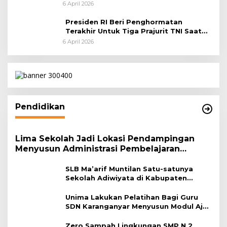
Pemakaman Militer
6 April 2026
Presiden RI Beri Penghormatan
Terakhir Untuk Tiga Prajurit TNI Saat
Persemayaman di Bandara Soekarno-
6 April 2026
Hatta
Pendidikan
Lima Sekolah Jadi Lokasi Pendampingan
Menyusun Administrasi Pembelajaran
Berbasis Lingkungan
SLB Ma’arif Muntilan Satu-satunya
Sekolah Adiwiyata di Kabupaten
Magelang
Unima Lakukan Pelatihan Bagi Guru
SDN Karanganyar Menyusun Modul Ajar
Berbasis Adiwiyata
Zero Sampah Lingkungan SMP N 2