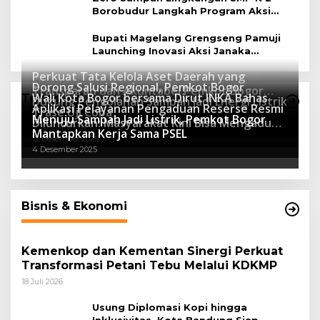
Borobudur Langkah Program Aksi
Janaka
Bupati Magelang Grengseng Pamuji
Launching Inovasi Aksi Janaka
Program Sekolah Adiwiyata
Perkuat Tata Kelola Aset Daerah yang
Dorong Salusi Regional, Pemkot Bogor
Transparan dan Akuntabel Pemkot Bogor
Wali Kota Bogor bersama Dirut INKA Bahas
Teknologi
Dukung Pengolahan Sampah Jadi Energi Listrik
Luncurkan SIMASDA
Aplikasi Pelayanan Pengaduan Reserse Resmi
8 Juli 2026
Trase Uji Coba
Menuju Sampah Jadi Listrik, Pemkot Bogor
8 April 2026
Diluncurkan: Masyarakat Kini Bisa Mengadu
7 Januari 2026
Mantapkan Kerja Sama PSEL
Lebih Cepat, Mudah, dan Terintegrasi
12 Desember 2025
4 Desember 2025
Bisnis & Ekonomi
Kemenkop dan Kementan Sinergi Perkuat
Transformasi Petani Tebu Melalui KDKMP
18 Juli 2026
Usung Diplomasi Kopi hingga