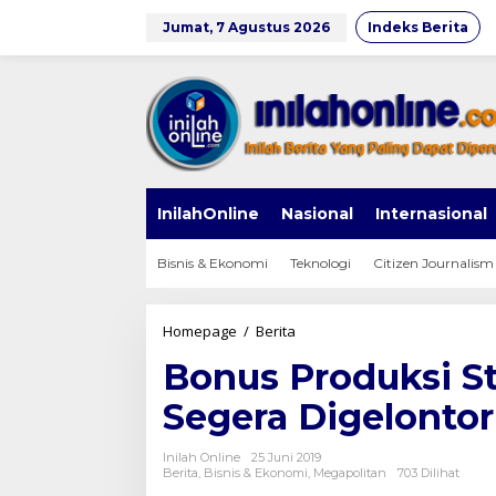
Lewati
ke
Jumat, 7 Agustus 2026
Indeks Berita
konten
InilahOnline
Nasional
Internasional
Bisnis & Ekonomi
Teknologi
Citizen Journalism
Bonus
Homepage
/
Berita
Produksi
Bonus Produksi St
Star
Energy
Segera Digelonto
Rp
32
Miliar
Inilah Online
25 Juni 2019
Segera
Berita
,
Bisnis & Ekonomi
,
Megapolitan
703 Dilihat
Digelontorkan