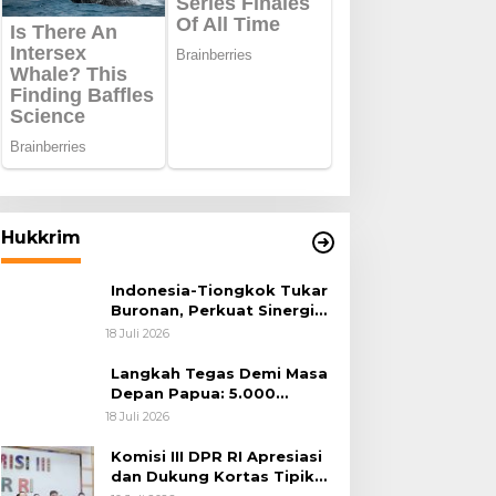
Hukkrim
Indonesia-Tiongkok Tukar
Buronan, Perkuat Sinergi
Penegakan Hukum Lintas
18 Juli 2026
Negara
Langkah Tegas Demi Masa
Depan Papua: 5.000
Batang Ganja Berhasil
18 Juli 2026
Diungkap Koops TNI
Habema
Komisi III DPR RI Apresiasi
dan Dukung Kortas Tipikor
Polri Usut Dugaan Korupsi