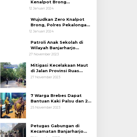
Kenalpot Brong
Diamankan Polres
12 Januari 2024
Pubalingga
Wujudkan Zero Knalpot
Brong, Polres Pekalongan
Kota Berikan Edukasi
12 Januari 2024
Kepada Pelajar
Patroli Anak Sekolah di
Wilayah Banjarharjo
Brebes
27 November 2023
Mitigasi Kecelakaan Maut
di Jalan Provinsi Ruas
Banjarharjo-Salem
27 November 2023
7 Warga Brebes Dapat
Bantuan Kaki Palsu dan 2
Operasi Bibir Sumbing
25 November 2023
Petugas Gabungan di
Kecamatan Banjarharjo
Patroli Anak Sekolah