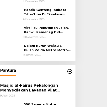
Cilincing Jakarta Utara
11 Desember 2025
Pabrik Genteng Ibukota
Tiba-Tiba Di Eksekusi
Jurusita Pengadilan Negeri
4 Desember 2025
Tangerang, Diduga Cacat
Hukum Sejak Awal
Viral Isu Penutupan Jalan,
Kanwil Kemenag DKI
Jakarta Luruskan Fakta
28 November 2025
Dalam Kurun Waktu 3
Bulan Polda Metro Metro
Ungkap 1,14 Ton Narkoba
1 Oktober 2025
Pantura
Masjid al-Fairus Pekalongan
Menyediakan Layanan Pijat
hingga Potong Rambut Gratis bagi
9 April 2025
Pemudik Lebaran 2025
596 Sepeda Motor