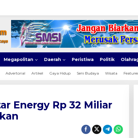
Megapolitan
Daerah
Peristiwa
Politik
Olahra
Advertorial
Artikel
Gaya Hidup
Seni Budaya
Wisata
Feature
ar Energy Rp 32 Miliar
rkan