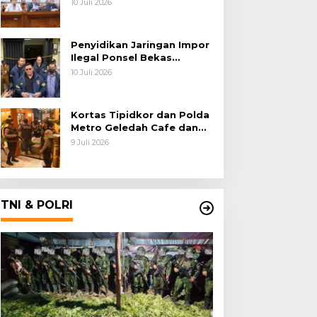
10 Juli 2026
Batu Bara
Penyidikan Jaringan Impor
Ilegal Ponsel Bekas
Rampung, Tiga Tersangka
10 Juli 2026
Sudah P-21 dan Satu Buron
Kortas Tipidkor dan Polda
Metro Geledah Cafe dan
Money Changer
9 Juli 2026
TNI & POLRI