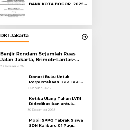
BANK KOTA BOGOR 2025-
2029
DKI Jakarta
Banjir Rendam Sejumlah Ruas
Jalan Jakarta, Brimob–Lantas–
Polair PMJ Bergerak Cepat, Polri
23 Januari 2026
Siagakan 128.247 Personel Secara
Nasional
Donasi Buku Untuk
Perpustakaan DPP LVRI
Terus Mengalir
10 Januari 2026
Ketika Ulang Tahun LVRI
Didedikasikan untuk
Kemanusiaan
30 Desember 2025
Mobil SPPG Tabrak Siswa
SDN Kalibaru 01 Pagi