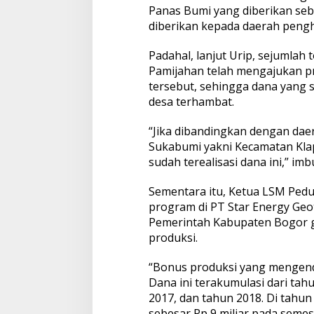
Panas Bumi yang diberikan seb
diberikan kepada daerah pengha
Padahal, lanjut Urip, sejumla
Pamijahan telah mengajukan p
tersebut, sehingga dana yan
desa terhambat.
“Jika dibandingkan dengan dae
Sukabumi yakni Kecamatan Kla
sudah terealisasi dana ini,” im
Sementara itu, Ketua LSM Pedu
program di PT Star Energy Geot
Pemerintah Kabupaten Bogor 
produksi.
“Bonus produksi yang mengenda
Dana ini terakumulasi dari tah
2017, dan tahun 2018. Di tahun
sebesar Rp 9 miliar pada semes