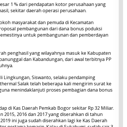
esar 1 % dari pendapatan kotor perusahaan yang
sil, sekitar daerah operasi perusahaan.
h tokoh masyarakat dan pemuda di Kecamatan
roposal pembangunan dari dana bonus poduksi
g semestinya untuk pembangunan dan pemberdayan
rah penghasil yang wilayahnya masuk ke Kabupaten
panunggal dan Kabandungan, dari awal terbitnya PP
buhnya.
li Lingkungan, Siswanto, selaku pendamping
hermal Salak telah beberapa kali mengirim surat ke
guna menindaklanjuti proses pembagian dana bonus
p di Kas Daerah Pemkab Bogor sekitar Rp 32 Miliar.
un 2015, 2016 dan 2017 yang diserahkan di tahun
 2019 ini juga sudah diserahkan lagi ke Kas Daerah
ter pertama kemarin. Kalau di Sukabumi, sudah cair 3