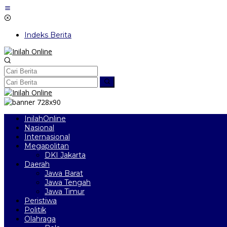
Lewati
ke
konten
Indeks Berita
InilahOnline
Nasional
Internasional
Megapolitan
DKI Jakarta
Daerah
Jawa Barat
Jawa Tengah
Jawa Timur
Peristiwa
Politik
Olahraga