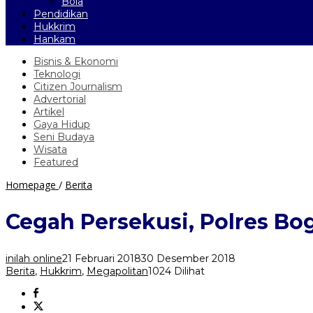
Bola
Pendidikan
Hukkrim
Hankam
Bisnis & Ekonomi
Teknologi
Citizen Journalism
Advertorial
Artikel
Gaya Hidup
Seni Budaya
Wisata
Featured
Cegah
Homepage
/
Berita
Persekusi,
Polres
Cegah Persekusi, Polres Bo
Bogor
Jaring
89
inilah online
21 Februari 2018
30 Desember 2018
ODGJ
Berita
,
Hukkrim
,
Megapolitan
1024 Dilihat
yang
Berkeliaran