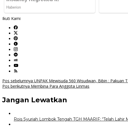
Ikuti Kami
Navigasi
Pos sebelumnya
UNPAK Mewisuda 560 Wisudwan, Bibin : Pakuan Ti
Pos berikutnya
Membina Para Anggota Linmas
pos
Jangan Lewatkan
Rois Syuriah Lombok Tengah TGH MAARIF: “Telah Lahir 