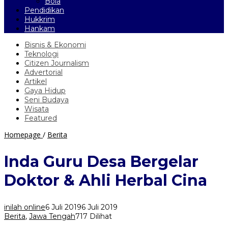
Bola
Pendidikan
Hukkrim
Hankam
Bisnis & Ekonomi
Teknologi
Citizen Journalism
Advertorial
Artikel
Gaya Hidup
Seni Budaya
Wisata
Featured
Inda
Homepage
/
Berita
Guru
Desa
Inda Guru Desa Bergelar
Bergelar
Doktor
Doktor & Ahli Herbal Cina
&
Ahli
Herbal
inilah online
6 Juli 2019
6 Juli 2019
Cina
Berita
,
Jawa Tengah
717 Dilihat