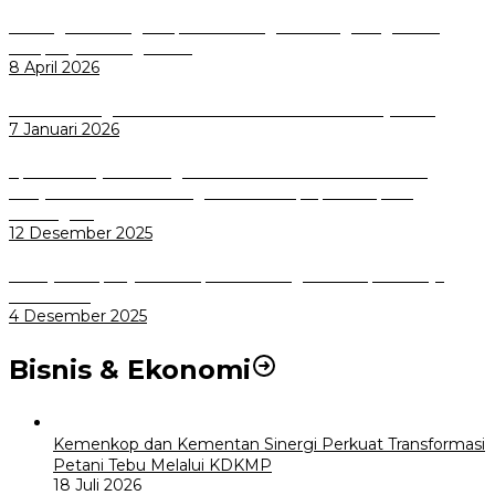
Dorong Salusi Regional, Pemkot Bogor Dukung Pengolahan
Sampah Jadi Energi Listrik
8 April 2026
Wali Kota Bogor bersama Dirut INKA Bahas Trase Uji Coba
7 Januari 2026
Aplikasi Pelayanan Pengaduan Reserse Resmi Diluncurkan:
Masyarakat Kini Bisa Mengadu Lebih Cepat, Mudah, dan
Terintegrasi
12 Desember 2025
Menuju Sampah Jadi Listrik, Pemkot Bogor Mantapkan Kerja
Sama PSEL
4 Desember 2025
Bisnis & Ekonomi
Kemenkop dan Kementan Sinergi Perkuat Transformasi
Petani Tebu Melalui KDKMP
18 Juli 2026