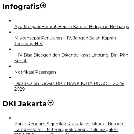
Infografis
Ayo Menjadi Berarti!, Berarti Karena Hidupmu Berharga
Miskonsepsi Penularan HIV, Jangan Salah Kaprah
Terhadap HIV
HIV Bisa Dicegah dan Dikendalikan : Lindungi Diri, Pilih
Sehat!
Notifikasi Pasangan
Dicari Calon Dewas BPR BANK KOTA BOGOR 2025-
2029
DKI Jakarta
Banjir Rendam Sejumlah Ruas Jalan Jakarta, Brimob–
Lantas–Polair PMJ Bergerak Cepat, Polri Siagakan