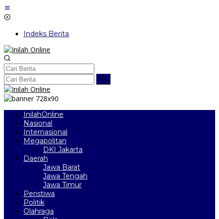
Lewati
ke
konten
Indeks Berita
InilahOnline
Nasional
Internasional
Megapolitan
DKI Jakarta
Daerah
Jawa Barat
Jawa Tengah
Jawa Timur
Peristiwa
Politik
Olahraga