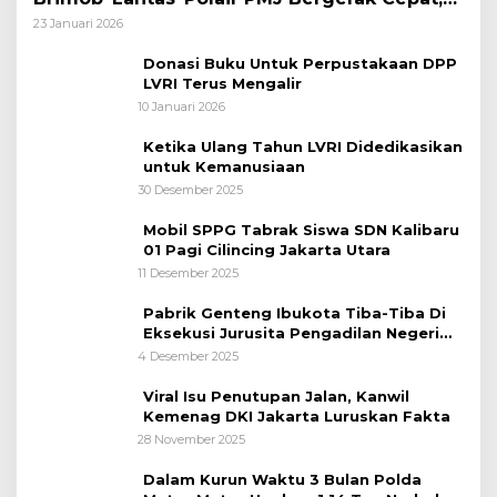
Polri Siagakan 128.247 Personel Secara
23 Januari 2026
Nasional
Donasi Buku Untuk Perpustakaan DPP
LVRI Terus Mengalir
10 Januari 2026
Ketika Ulang Tahun LVRI Didedikasikan
untuk Kemanusiaan
30 Desember 2025
Mobil SPPG Tabrak Siswa SDN Kalibaru
01 Pagi Cilincing Jakarta Utara
11 Desember 2025
Pabrik Genteng Ibukota Tiba-Tiba Di
Eksekusi Jurusita Pengadilan Negeri
Tangerang, Diduga Cacat Hukum Sejak
4 Desember 2025
Awal
Viral Isu Penutupan Jalan, Kanwil
Kemenag DKI Jakarta Luruskan Fakta
28 November 2025
Dalam Kurun Waktu 3 Bulan Polda