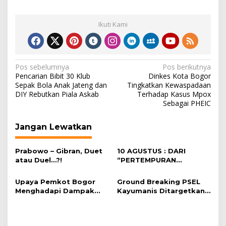
Ikuti Kami
Navigasi
Pos sebelumnya
Pos berikutnya
Pencarian Bibit 30 Klub
Dinkes Kota Bogor
pos
Sepak Bola Anak Jateng dan
Tingkatkan Kewaspadaan
DIY Rebutkan Piala Askab
Terhadap Kasus Mpox
Sebagai PHEIC
Jangan Lewatkan
Prabowo – Gibran, Duet
10 AGUSTUS : DARI
atau Duel…?!
“PERTEMPURAN
PERPISAHAN” MENUJU
GELAR AGUNG VETERAN
Upaya Pemkot Bogor
Ground Breaking PSEL
Menghadapi Dampak
Kayumanis Ditargetkan
Kemarau Panjang
November,
Pembangunan Akses
Jalan Dikebut