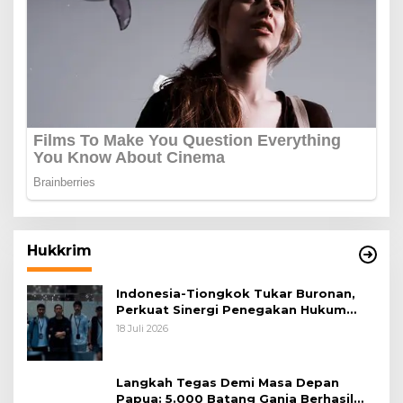
Hukkrim
Indonesia-Tiongkok Tukar Buronan,
Perkuat Sinergi Penegakan Hukum
Lintas Negara
18 Juli 2026
Langkah Tegas Demi Masa Depan
Papua: 5.000 Batang Ganja Berhasil