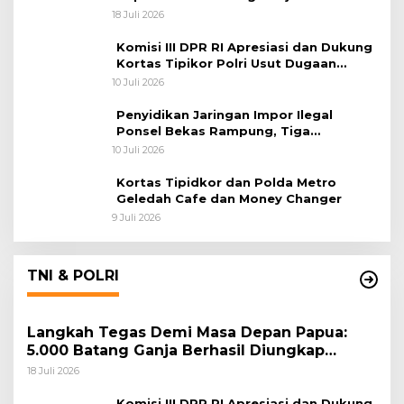
Diungkap Koops TNI Habema
18 Juli 2026
Komisi III DPR RI Apresiasi dan Dukung
Kortas Tipikor Polri Usut Dugaan
Korupsi Batu Bara
10 Juli 2026
Penyidikan Jaringan Impor Ilegal
Ponsel Bekas Rampung, Tiga
Tersangka Sudah P-21 dan Satu Buron
10 Juli 2026
Kortas Tipidkor dan Polda Metro
Geledah Cafe dan Money Changer
9 Juli 2026
TNI & POLRI
Langkah Tegas Demi Masa Depan Papua:
5.000 Batang Ganja Berhasil Diungkap
Koops TNI Habema
18 Juli 2026
Komisi III DPR RI Apresiasi dan Dukung