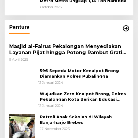
Metro Metro Ungkap 1,14 Ton Narkoba
1 Oktober 2025
Pantura
Masjid al-Fairus Pekalongan Menyediakan
Layanan Pijat hingga Potong Rambut Gratis
bagi Pemudik Lebaran 2025
9 April 2025
596 Sepeda Motor Kenalpot Brong
Diamankan Polres Pubalingga
12 Januari 2024
Wujudkan Zero Knalpot Brong, Polres
Pekalongan Kota Berikan Edukasi
Kepada Pelajar
12 Januari 2024
Patroli Anak Sekolah di Wilayah
Banjarharjo Brebes
27 November 2023