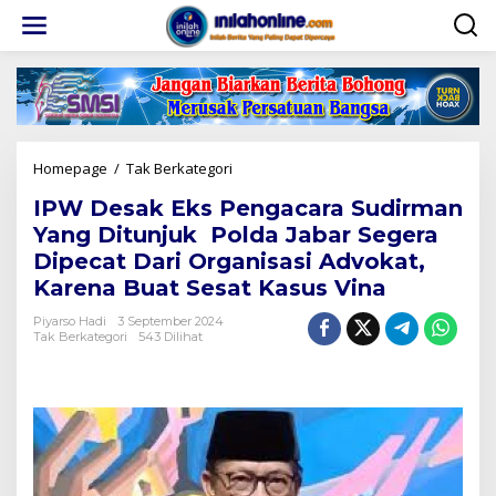
Lewati
ke
konten
IPW
Homepage
/
Tak Berkategori
Desak
IPW Desak Eks Pengacara Sudirman
Eks
Pengacara
Yang Ditunjuk Polda Jabar Segera
Sudirman
Dipecat Dari Organisasi Advokat,
Yang
Karena Buat Sesat Kasus Vina
Ditunjuk
Polda
Piyarso Hadi
3 September 2024
Jabar
Tak Berkategori
543 Dilihat
Segera
Dipecat
Dari
Organisasi
Advokat,
Karena
Buat
Sesat