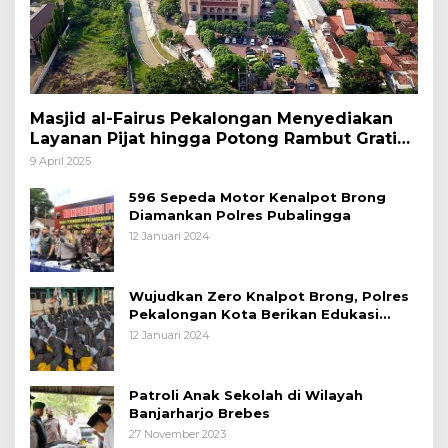
Masjid al-Fairus Pekalongan Menyediakan
Layanan Pijat hingga Potong Rambut Gratis
bagi Pemudik Lebaran 2025
9 April 2025
596 Sepeda Motor Kenalpot Brong
Diamankan Polres Pubalingga
12 Januari 2024
Wujudkan Zero Knalpot Brong, Polres
Pekalongan Kota Berikan Edukasi
Kepada Pelajar
12 Januari 2024
Patroli Anak Sekolah di Wilayah
Banjarharjo Brebes
27 November 2023