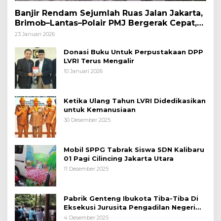
Banjir Rendam Sejumlah Ruas Jalan Jakarta,
Brimob–Lantas–Polair PMJ Bergerak Cepat,
Polri Siagakan 128.247 Personel Secara
23 Januari 2026
Nasional
Donasi Buku Untuk Perpustakaan DPP
LVRI Terus Mengalir
10 Januari 2026
Ketika Ulang Tahun LVRI Didedikasikan
untuk Kemanusiaan
30 Desember 2025
Mobil SPPG Tabrak Siswa SDN Kalibaru
01 Pagi Cilincing Jakarta Utara
11 Desember 2025
Pabrik Genteng Ibukota Tiba-Tiba Di
Eksekusi Jurusita Pengadilan Negeri
Tangerang, Diduga Cacat Hukum Sejak
4 Desember 2025