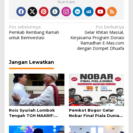
Ikuti Kami
Navigasi
Pos sebelumnya
Pos berikutnya
Pemkab Rembang Ramah
Gelar Khitan Massal,
pos
untuk Berinvestasi
Kerjasama Program Donasi
Ramadhan E-Mas.com
dengan Dompet Dhuafa
Jangan Lewatkan
Rois Syuriah Lombok
Pemkot Bogor Gelar
Tengah TGH MAARIF:
Nobar Final Piala Dunia
“Telah Lahir Mujadid
2026 di Plaza Balai Kota
Abad Kedua NU”