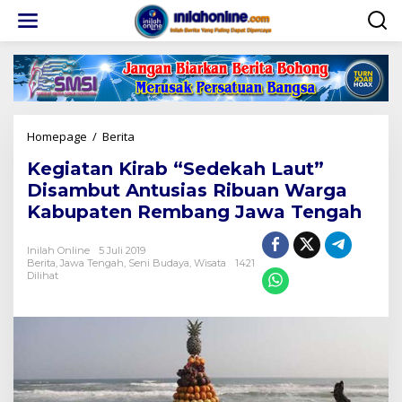
Lewati
ke
konten
Kegiatan
Homepage
/
Berita
Kirab
Kegiatan Kirab “Sedekah Laut”
“Sedekah
Laut”
Disambut Antusias Ribuan Warga
Disambut
Kabupaten Rembang Jawa Tengah
Antusias
Ribuan
Warga
Inilah Online
5 Juli 2019
Berita
,
Jawa Tengah
,
Seni Budaya
Kabupaten
,
Wisata
1421
Dilihat
Rembang
Jawa
Tengah