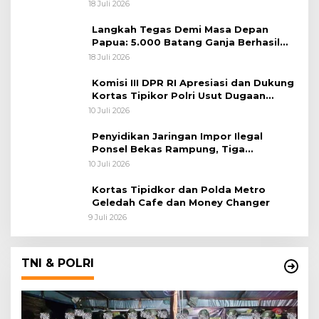
Lintas Negara
18 Juli 2026
Langkah Tegas Demi Masa Depan
Papua: 5.000 Batang Ganja Berhasil
Diungkap Koops TNI Habema
18 Juli 2026
Komisi III DPR RI Apresiasi dan Dukung
Kortas Tipikor Polri Usut Dugaan
Korupsi Batu Bara
10 Juli 2026
Penyidikan Jaringan Impor Ilegal
Ponsel Bekas Rampung, Tiga
Tersangka Sudah P-21 dan Satu Buron
10 Juli 2026
Kortas Tipidkor dan Polda Metro
Geledah Cafe dan Money Changer
9 Juli 2026
TNI & POLRI