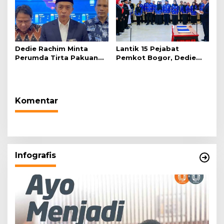
Dedie Rachim Minta
Lantik 15 Pejabat
Perumda Tirta Pakuan
Pemkot Bogor, Dedie
Salurkan Air Bersih bagi
Rachim: Laksanakan
Warga Terdampak
Tugas Sesuai Harapan
Kekeringan
Masyarakat
Komentar
Infografis