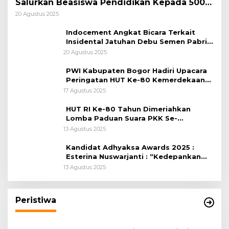
Salurkan Beasiswa Pendidikan Kepada 500
Pelajar
20 Agustus 2025
Indocement Angkat Bicara Terkait
Insidental Jatuhan Debu Semen Pabrik
Citeureup
20 Agustus 2025
PWI Kabupaten Bogor Hadiri Upacara
Peringatan HUT Ke-80 Kemerdekaan
RI, di Lapangan Tegar Beriman
17 Agustus 2025
HUT RI Ke-80 Tahun Dimeriahkan
Lomba Paduan Suara PKK Se-
Kabupaten Bogor
13 Agustus 2025
Kandidat Adhyaksa Awards 2025 :
Esterina Nuswarjanti : “Kedepankan
Keadilan Restoratif Wujudkan
13 Agustus 2025
Masyarakat Harmonis”
Peristiwa