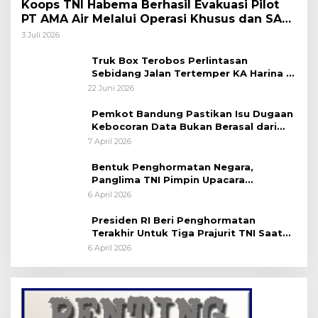
Koops TNI Habema Berhasil Evakuasi Pilot
PT AMA Air Melalui Operasi Khusus dan SAR
Taktis
3 Juli 2026
Truk Box Terobos Perlintasan
Sebidang Jalan Tertemper KA Harina di
Jalan Stasiun Poncol-Jrakah Semarang
22 Juni 2026
Pemkot Bandung Pastikan Isu Dugaan
Kebocoran Data Bukan Berasal dari
Server Disdukcapil
7 April 2026
Bentuk Penghormatan Negara,
Panglima TNI Pimpin Upacara
Pemakaman Militer
6 April 2026
Presiden RI Beri Penghormatan
Terakhir Untuk Tiga Prajurit TNI Saat
Persemayaman di Bandara Soekarno-
6 April 2026
Hatta