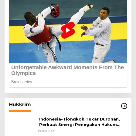
Hukkrim
Indonesia-Tiongkok Tukar Buronan,
Perkuat Sinergi Penegakan Hukum
Lintas Negara
18 Juli 2026