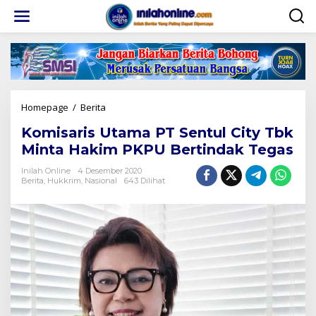
Lewati
ke
konten
Komisaris
Homepage
/
Berita
Utama
Komisaris Utama PT Sentul City Tbk
PT
Sentul
Minta Hakim PKPU Bertindak Tegas
City
Tbk
Inilah Online
4 Desember 2020
Berita
,
Hukkrim
,
Nasional
643 Dilihat
Minta
Hakim
PKPU
Bertindak
Tegas