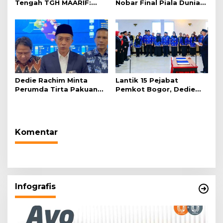
Tengah TGH MAARIF:
Nobar Final Piala Dunia
“Telah Lahir Mujadid
2026 di Plaza Balai Kota
Abad Kedua NU”
Dedie Rachim Minta
Lantik 15 Pejabat
Perumda Tirta Pakuan
Pemkot Bogor, Dedie
Salurkan Air Bersih bagi
Rachim: Laksanakan
Warga Terdampak
Tugas Sesuai Harapan
Kekeringan
Masyarakat
Komentar
Infografis