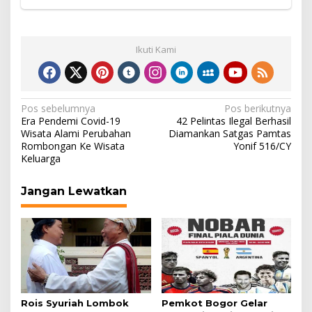
Ikuti Kami
Navigasi
Pos sebelumnya
Pos berikutnya
Era Pendemi Covid-19
42 Pelintas Ilegal Berhasil
pos
Wisata Alami Perubahan
Diamankan Satgas Pamtas
Rombongan Ke Wisata
Yonif 516/CY
Keluarga
Jangan Lewatkan
Rois Syuriah Lombok
Pemkot Bogor Gelar