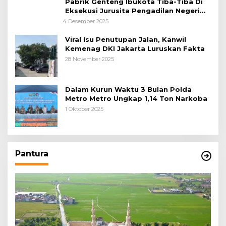
Pabrik Genteng Ibukota Tiba-Tiba Di
Eksekusi Jurusita Pengadilan Negeri
Tangerang, Diduga Cacat Hukum Sejak
4 Desember 2025
Awal
Viral Isu Penutupan Jalan, Kanwil
Kemenag DKI Jakarta Luruskan Fakta
28 November 2025
Dalam Kurun Waktu 3 Bulan Polda
Metro Metro Ungkap 1,14 Ton Narkoba
1 Oktober 2025
Pantura