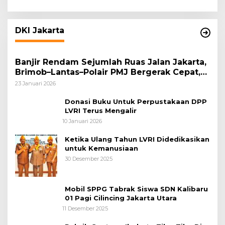
DKI Jakarta
Banjir Rendam Sejumlah Ruas Jalan Jakarta,
Brimob–Lantas–Polair PMJ Bergerak Cepat,
Polri Siagakan 128.247 Personel Secara
23 Januari 2026
Nasional
Donasi Buku Untuk Perpustakaan DPP
LVRI Terus Mengalir
10 Januari 2026
Ketika Ulang Tahun LVRI Didedikasikan
untuk Kemanusiaan
30 Desember 2025
Mobil SPPG Tabrak Siswa SDN Kalibaru
01 Pagi Cilincing Jakarta Utara
11 Desember 2025