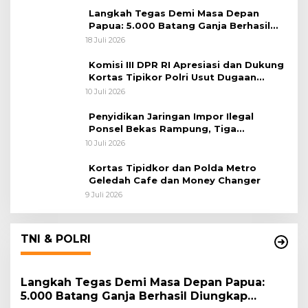
Langkah Tegas Demi Masa Depan
Papua: 5.000 Batang Ganja Berhasil
Diungkap Koops TNI Habema
18 Juli 2026
Komisi III DPR RI Apresiasi dan Dukung
Kortas Tipikor Polri Usut Dugaan
Korupsi Batu Bara
10 Juli 2026
Penyidikan Jaringan Impor Ilegal
Ponsel Bekas Rampung, Tiga
Tersangka Sudah P-21 dan Satu Buron
10 Juli 2026
Kortas Tipidkor dan Polda Metro
Geledah Cafe dan Money Changer
9 Juli 2026
TNI & POLRI
Langkah Tegas Demi Masa Depan Papua:
5.000 Batang Ganja Berhasil Diungkap