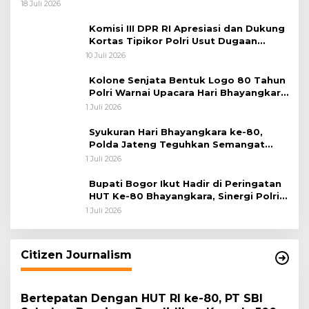
Koops TNI Habema
18 Juli 2026
Komisi III DPR RI Apresiasi dan Dukung
Kortas Tipikor Polri Usut Dugaan
Korupsi Batu Bara
10 Juli 2026
Kolone Senjata Bentuk Logo 80 Tahun
Polri Warnai Upacara Hari Bhayangkara
ke-80
1 Juli 2026
Syukuran Hari Bhayangkara ke-80,
Polda Jateng Teguhkan Semangat
Pengabdian dan Pererat Kebersamaan
1 Juli 2026
Bupati Bogor Ikut Hadir di Peringatan
HUT Ke-80 Bhayangkara, Sinergi Polri
dan Pemkab Bogor Jadi Kunci Menjaga
1 Juli 2026
Keamanan Daerah
Citizen Journalism
Bertepatan Dengan HUT RI ke-80, PT SBI