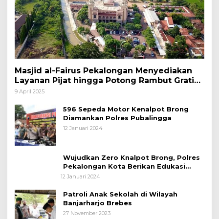
Masjid al-Fairus Pekalongan Menyediakan
Layanan Pijat hingga Potong Rambut Gratis
bagi Pemudik Lebaran 2025
9 April 2025
596 Sepeda Motor Kenalpot Brong
Diamankan Polres Pubalingga
12 Januari 2024
Wujudkan Zero Knalpot Brong, Polres
Pekalongan Kota Berikan Edukasi
Kepada Pelajar
12 Januari 2024
Patroli Anak Sekolah di Wilayah
Banjarharjo Brebes
27 November 2023