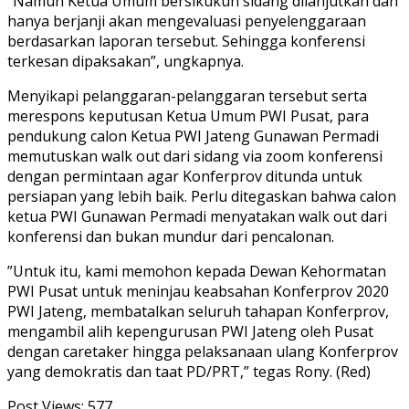
“Namun Ketua Umum bersikukuh sidang dilanjutkan dan
hanya berjanji akan mengevaluasi penyelenggaraan
berdasarkan laporan tersebut. Sehingga konferensi
terkesan dipaksakan”, ungkapnya.
Menyikapi pelanggaran-pelanggaran tersebut serta
merespons keputusan Ketua Umum PWI Pusat, para
pendukung calon Ketua PWI Jateng Gunawan Permadi
memutuskan walk out dari sidang via zoom konferensi
dengan permintaan agar Konferprov ditunda untuk
persiapan yang lebih baik. Perlu ditegaskan bahwa calon
ketua PWI Gunawan Permadi menyatakan walk out dari
konferensi dan bukan mundur dari pencalonan.
”Untuk itu, kami memohon kepada Dewan Kehormatan
PWI Pusat untuk meninjau keabsahan Konferprov 2020
PWI Jateng, membatalkan seluruh tahapan Konferprov,
mengambil alih kepengurusan PWI Jateng oleh Pusat
dengan caretaker hingga pelaksanaan ulang Konferprov
yang demokratis dan taat PD/PRT,” tegas Rony. (Red)
Post Views:
577