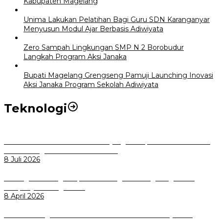
Kabupaten Magelang
Unima Lakukan Pelatihan Bagi Guru SDN Karanganyar
Menyusun Modul Ajar Berbasis Adiwiyata
Zero Sampah Lingkungan SMP N 2 Borobudur
Langkah Program Aksi Janaka
Bupati Magelang Grengseng Pamuji Launching Inovasi
Aksi Janaka Program Sekolah Adiwiyata
Teknologi
Perkuat Tata Kelola Aset Daerah yang Transparan dan Akuntabel
Pemkot Bogor Luncurkan SIMASDA
8 Juli 2026
Dorong Salusi Regional, Pemkot Bogor Dukung Pengolahan
Sampah Jadi Energi Listrik
8 April 2026
Wali Kota Bogor bersama Dirut INKA Bahas Trase Uji Coba