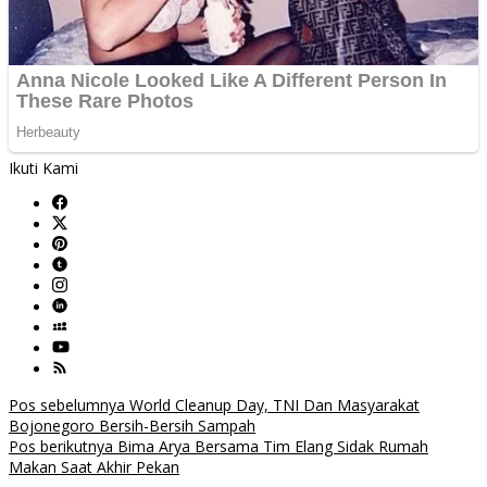
Ikuti Kami
Navigasi
Pos sebelumnya
World Cleanup Day, TNI Dan Masyarakat
Bojonegoro Bersih-Bersih Sampah
pos
Pos berikutnya
Bima Arya Bersama Tim Elang Sidak Rumah
Makan Saat Akhir Pekan