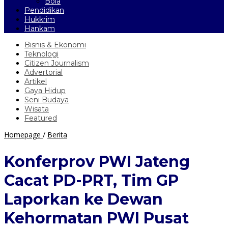
Bola
Pendidikan
Hukkrim
Hankam
Bisnis & Ekonomi
Teknologi
Citizen Journalism
Advertorial
Artikel
Gaya Hidup
Seni Budaya
Wisata
Featured
Konferprov
Homepage
/
Berita
PWI
Jateng
Konferprov PWI Jateng
Cacat
PD-
Cacat PD-PRT, Tim GP
PRT,
Tim
Laporkan ke Dewan
GP
Laporkan
Kehormatan PWI Pusat
ke