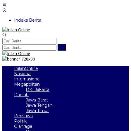
Lewati
ke
konten
Indeks Berita
InilahOnline
Nasional
Internasional
Megapolitan
DKI Jakarta
Daerah
Jawa Barat
Jawa Tengah
Jawa Timur
Peristiwa
Politik
Olahraga