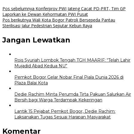
Navigasi
Pos sebelumnya
Konferprov PWI Jateng Cacat PD-PRT, Tim GP
Laporkan ke Dewan Kehormatan PWI Pusat
pos
Pos berikutnya
Wali Kota Bogor Patroli Bersepeda Pantau
Sterilisasi Jalur Pedestrian Seputar Kebun Raya
Jangan Lewatkan
Rois Syuriah Lombok Tengah TGH MAARIF: “Telah Lahir
Mujadid Abad Kedua NU”
Pemkot Bogor Gelar Nobar Final Piala Dunia 2026 di
Plaza Balai Kota
Dedie Rachim Minta Perumda Tirta Pakuan Salurkan Air
Bersih bagi Warga Terdampak Kekeringan
Lantik 15 Pejabat Pemkot Bogor, Dedie Rachim:
Laksanakan Tugas Sesuai Harapan Masyarakat
Komentar