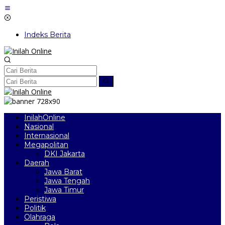
Lewati
ke
konten
Indeks Berita
InilahOnline
Nasional
Internasional
Megapolitan
DKI Jakarta
Daerah
Jawa Barat
Jawa Tengah
Jawa Timur
Peristiwa
Politik
Olahraga