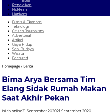
Bola
Pendidikan
Hukkrim
Hankam
Bisnis & Ekonomi
Teknologi
Citizen Journalism
Advertorial
Artikel
Gaya Hidup
Seni Budaya
Wisata
Featured
Bima
Homepage
/
Berita
Arya
Bersama
Bima Arya Bersama Tim
Tim
Elang
Elang Sidak Rumah Makan
Sidak
Rumah
Saat Akhir Pekan
Makan
Saat
Akhir
inilah online
21 September 2020
21 September 2020