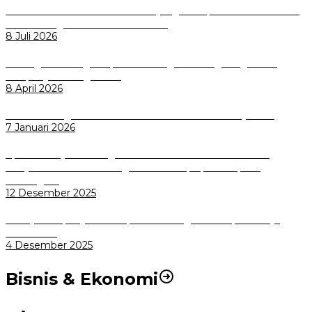
Perkuat Tata Kelola Aset Daerah yang Transparan dan Akuntabel
Pemkot Bogor Luncurkan SIMASDA
8 Juli 2026
Dorong Salusi Regional, Pemkot Bogor Dukung Pengolahan
Sampah Jadi Energi Listrik
8 April 2026
Wali Kota Bogor bersama Dirut INKA Bahas Trase Uji Coba
7 Januari 2026
Aplikasi Pelayanan Pengaduan Reserse Resmi Diluncurkan:
Masyarakat Kini Bisa Mengadu Lebih Cepat, Mudah, dan
Terintegrasi
12 Desember 2025
Menuju Sampah Jadi Listrik, Pemkot Bogor Mantapkan Kerja
Sama PSEL
4 Desember 2025
Bisnis & Ekonomi