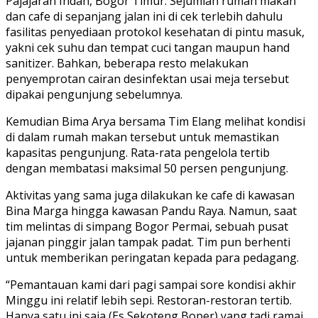
Pajajaran Indah, Bogor Timur. Sejumlah rumah makan
dan cafe di sepanjang jalan ini di cek terlebih dahulu
fasilitas penyediaan protokol kesehatan di pintu masuk,
yakni cek suhu dan tempat cuci tangan maupun hand
sanitizer. Bahkan, beberapa resto melakukan
penyemprotan cairan desinfektan usai meja tersebut
dipakai pengunjung sebelumnya.
Kemudian Bima Arya bersama Tim Elang melihat kondisi
di dalam rumah makan tersebut untuk memastikan
kapasitas pengunjung. Rata-rata pengelola tertib
dengan membatasi maksimal 50 persen pengunjung.
Aktivitas yang sama juga dilakukan ke cafe di kawasan
Bina Marga hingga kawasan Pandu Raya. Namun, saat
tim melintas di simpang Bogor Permai, sebuah pusat
jajanan pinggir jalan tampak padat. Tim pun berhenti
untuk memberikan peringatan kepada para pedagang.
“Pemantauan kami dari pagi sampai sore kondisi akhir
Minggu ini relatif lebih sepi. Restoran-restoran tertib.
Hanya satu ini saja (Es Sekoteng Boper) yang tadi ramai,