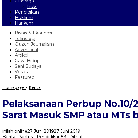
Olahraga
Bola
Pendidikan
Hukkrim
Hankam
Bisnis & Ekonomi
Teknologi
Citizen Journalism
Advertorial
Artikel
Gaya Hidup
Seni Budaya
Wisata
Featured
Pelaksanaan
Homepage
/
Berita
Perbup
No.10/2014
Pelaksanaan Perbup No.10/2
Belum
Optimal,
Sarat Masuk SMP atau MTs 
Ijazah
Madrasah
Diniyah
inilah online
27 Juni 2019
27 Juni 2019
menjadi
Berita
,
Pantura
,
Pendidikan
831 Dilihat