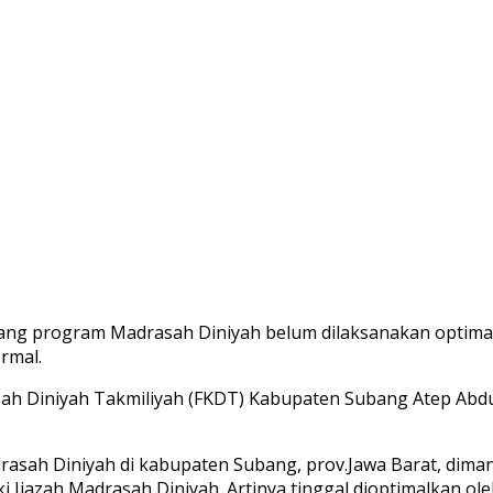
tang program Madrasah Diniyah belum dilaksanakan optimal
ormal.
h Diniyah Takmiliyah (FKDT) Kabupaten Subang Atep Abdul 
sah Diniyah di kabupaten Subang, prov.Jawa Barat, dima
 Ijazah Madrasah Diniyah. Artinya tinggal dioptimalkan ol