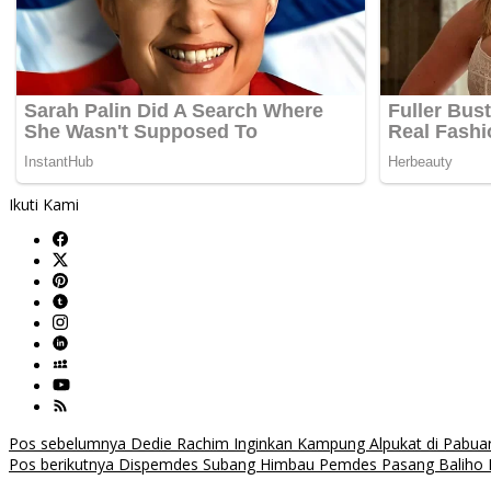
Ikuti Kami
Navigasi
Pos sebelumnya
Dedie Rachim Inginkan Kampung Alpukat di Pabuara
Pos berikutnya
Dispemdes Subang Himbau Pemdes Pasang Baliho
pos