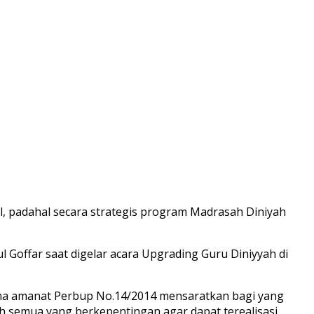
, padahal secara strategis program Madrasah Diniyah
Goffar saat digelar acara Upgrading Guru Diniyyah di
na amanat Perbup No.14/2014 mensaratkan bagi yang
eh semua yang berkepentingan agar dapat terealisasi