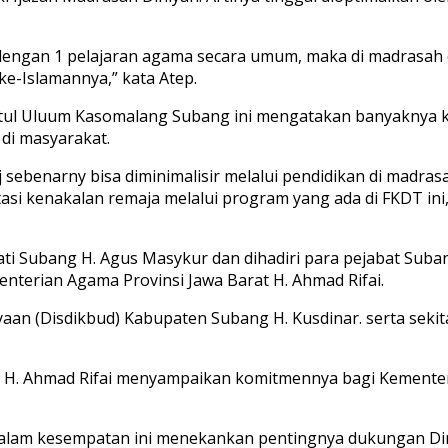
ngan 1 pelajaran agama secara umum, maka di madrasah dini
ke-Islamannya,” kata Atep.
hatul Uluum Kasomalang Subang ini mengatakan banyaknya 
di masyarakat.
 sebenarny bisa diminimalisir melalui pendidikan di madras
 kenakalan remaja melalui program yang ada di FKDT ini, 
ati Subang H. Agus Masykur dan dihadiri para pejabat Sub
enterian Agama Provinsi Jawa Barat H. Ahmad Rifai.
dayaan (Disdikbud) Kabupaten Subang H. Kusdinar. serta se
at H. Ahmad Rifai menyampaikan komitmennya bagi Kementer
 dalam kesempatan ini menekankan pentingnya dukungan 