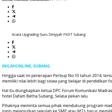
Sarat
Masuk
SMP
atau
MTs
bagi
PPDB
Acara Upgrading Guru Diniyyah FKDT Subang
di
Subang
INILAHONLINE, SUBANG
Hingga saat ini penerapan Perbup No.10 tahun 2014, ten
memiliki nilai lebih bagi siswa yang belajar di pendidikan f
Hal itu diungkapkan ketua DPC Forum Komunikasi Madrasa
hotel Dafam Betha Subang, Selasa pekan lalu.
Pihaknya meminta semua pihak mendukung program madra
ingin melanjutkan sekolah ke SMP atau MTs harus memiliki