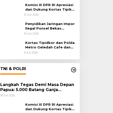
Habema
Komisi III DPR RI Apresiasi
dan Dukung Kortas Tipikor
Polri Usut Dugaan Korupsi
10 Juli 2026
Batu Bara
Penyidikan Jaringan Impor
Ilegal Ponsel Bekas
Rampung, Tiga Tersangka
10 Juli 2026
Sudah P-21 dan Satu Buron
Kortas Tipidkor dan Polda
Metro Geledah Cafe dan
Money Changer
9 Juli 2026
TNI & POLRI
Langkah Tegas Demi Masa Depan
Papua: 5.000 Batang Ganja
Berhasil Diungkap Koops TNI
18 Juli 2026
Habema
Komisi III DPR RI Apresiasi
dan Dukung Kortas Tipikor