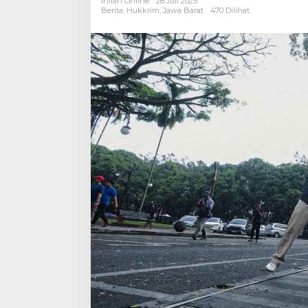
Inilah Online
28 Juli 2025
Sanksi
Berita
,
Hukkrim
,
Jawa Barat
470 Dilihat
Sosial
Bebersih
Balai
Kota
Bandung