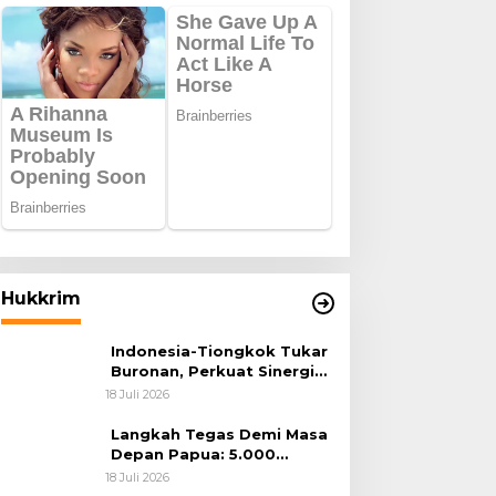
Hukkrim
Indonesia-Tiongkok Tukar
Buronan, Perkuat Sinergi
Penegakan Hukum Lintas
18 Juli 2026
Negara
Langkah Tegas Demi Masa
Depan Papua: 5.000
Batang Ganja Berhasil
18 Juli 2026
Diungkap Koops TNI