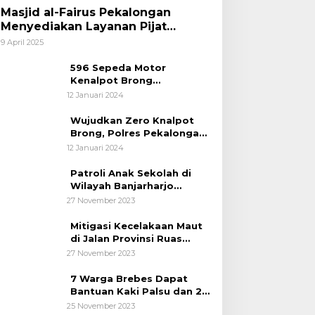
Masjid al-Fairus Pekalongan
Menyediakan Layanan Pijat
hingga Potong Rambut Gratis bagi
9 April 2025
Pemudik Lebaran 2025
596 Sepeda Motor
Kenalpot Brong
Diamankan Polres
12 Januari 2024
Pubalingga
Wujudkan Zero Knalpot
Brong, Polres Pekalongan
Kota Berikan Edukasi
12 Januari 2024
Kepada Pelajar
Patroli Anak Sekolah di
Wilayah Banjarharjo
Brebes
27 November 2023
Mitigasi Kecelakaan Maut
di Jalan Provinsi Ruas
Banjarharjo-Salem
27 November 2023
7 Warga Brebes Dapat
Bantuan Kaki Palsu dan 2
Operasi Bibir Sumbing
25 November 2023