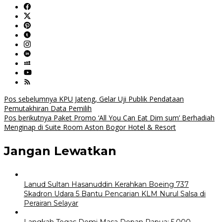
Navigasi
Pos sebelumnya
KPU Jateng, Gelar Uji Publik Pendataan
Pemutakhiran Data Pemilih
pos
Pos berikutnya
Paket Promo ‘All You Can Eat Dim sum’ Berhadiah
Menginap di Suite Room Aston Bogor Hotel & Resort
Jangan Lewatkan
Lanud Sultan Hasanuddin Kerahkan Boeing 737
Skadron Udara 5 Bantu Pencarian KLM Nurul Salsa di
Perairan Selayar
Langkah Tegas Demi Masa Depan Papua: 5.000