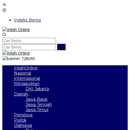
Lewati
ke
konten
Indeks Berita
InilahOnline
Nasional
Internasional
Megapolitan
DKI Jakarta
Daerah
Jawa Barat
Jawa Tengah
Jawa Timur
Peristiwa
Politik
Olahraga