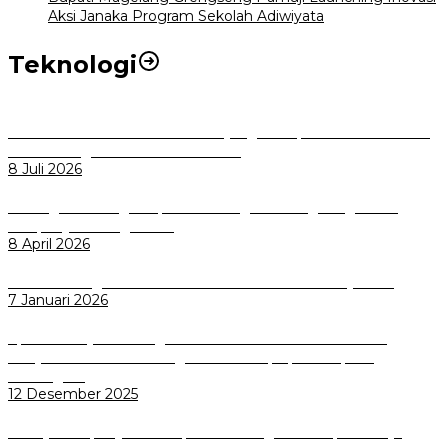
Aksi Janaka Program Sekolah Adiwiyata
Teknologi
Perkuat Tata Kelola Aset Daerah yang Transparan dan Akuntabel
Pemkot Bogor Luncurkan SIMASDA
8 Juli 2026
Dorong Salusi Regional, Pemkot Bogor Dukung Pengolahan
Sampah Jadi Energi Listrik
8 April 2026
Wali Kota Bogor bersama Dirut INKA Bahas Trase Uji Coba
7 Januari 2026
Aplikasi Pelayanan Pengaduan Reserse Resmi Diluncurkan:
Masyarakat Kini Bisa Mengadu Lebih Cepat, Mudah, dan
Terintegrasi
12 Desember 2025
Menuju Sampah Jadi Listrik, Pemkot Bogor Mantapkan Kerja