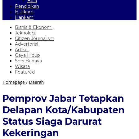
Bola
Pendidikan
Hukkrim
Hankam
Bisnis & Ekonomi
Teknologi
Citizen Journalism
Advertorial
Artikel
Gaya Hidup
Seni Budaya
Wisata
Featured
Pemprov
Homepage
/
Daerah
Jabar
Tetapkan
Pemprov Jabar Tetapkan
Delapan
Kota/Kabupaten
Delapan Kota/Kabupaten
Status
Siaga
Status Siaga Darurat
Darurat
Kekeringan
Kekeringan