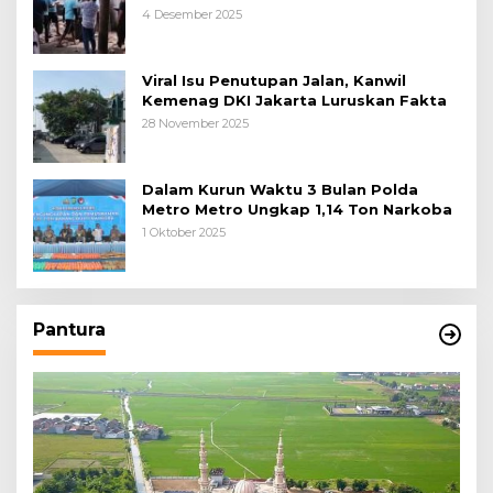
Tangerang, Diduga Cacat Hukum Sejak
4 Desember 2025
Awal
Viral Isu Penutupan Jalan, Kanwil
Kemenag DKI Jakarta Luruskan Fakta
28 November 2025
Dalam Kurun Waktu 3 Bulan Polda
Metro Metro Ungkap 1,14 Ton Narkoba
1 Oktober 2025
Pantura