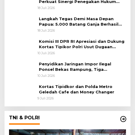
Perkuat Sinergi Penegakan Hukum
Lintas Negara
18 Juli 2026
Langkah Tegas Demi Masa Depan
Papua: 5.000 Batang Ganja Berhasil
Diungkap Koops TNI Habema
18 Juli 2026
Komisi III DPR RI Apresiasi dan Dukung
Kortas Tipikor Polri Usut Dugaan
Korupsi Batu Bara
10 Juli 2026
Penyidikan Jaringan Impor Ilegal
Ponsel Bekas Rampung, Tiga
Tersangka Sudah P-21 dan Satu Buron
10 Juli 2026
Kortas Tipidkor dan Polda Metro
Geledah Cafe dan Money Changer
9 Juli 2026
TNI & POLRI