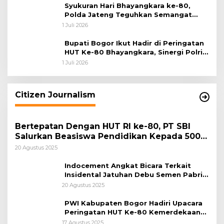
Syukuran Hari Bhayangkara ke-80,
Polda Jateng Teguhkan Semangat
Pengabdian dan Pererat Kebersamaan
1 Juli 2026
Bupati Bogor Ikut Hadir di Peringatan
HUT Ke-80 Bhayangkara, Sinergi Polri
dan Pemkab Bogor Jadi Kunci Menjaga
1 Juli 2026
Keamanan Daerah
Citizen Journalism
Bertepatan Dengan HUT RI ke-80, PT SBI
Salurkan Beasiswa Pendidikan Kepada 500
Pelajar
20 Agustus 2025
Indocement Angkat Bicara Terkait
Insidental Jatuhan Debu Semen Pabrik
Citeureup
20 Agustus 2025
PWI Kabupaten Bogor Hadiri Upacara
Peringatan HUT Ke-80 Kemerdekaan
RI, di Lapangan Tegar Beriman
17 Agustus 2025