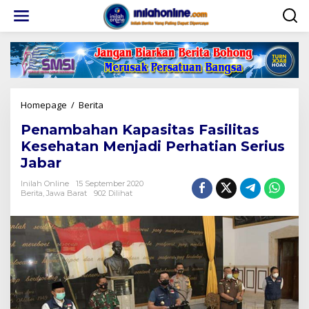
Lewati
ke
konten
Penambahan
Homepage
/
Berita
Kapasitas
Penambahan Kapasitas Fasilitas
Fasilitas
Kesehatan
Kesehatan Menjadi Perhatian Serius
Menjadi
Jabar
Perhatian
Serius
Inilah Online
15 September 2020
Jabar
Berita
,
Jawa Barat
902 Dilihat