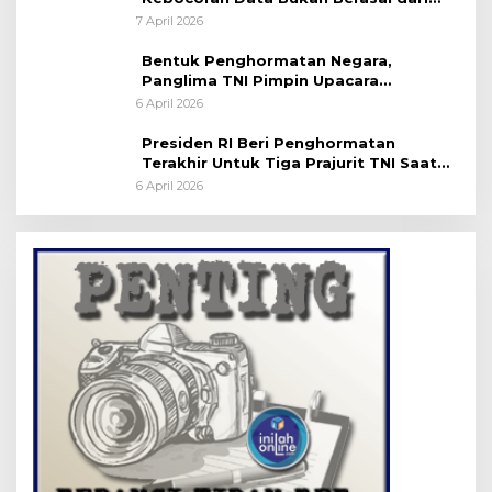
Server Disdukcapil
7 April 2026
Bentuk Penghormatan Negara,
Panglima TNI Pimpin Upacara
Pemakaman Militer
6 April 2026
Presiden RI Beri Penghormatan
Terakhir Untuk Tiga Prajurit TNI Saat
Persemayaman di Bandara Soekarno-
6 April 2026
Hatta