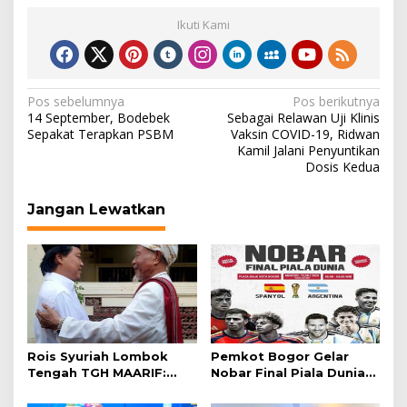
Ikuti Kami
Navigasi
Pos sebelumnya
Pos berikutnya
14 September, Bodebek
Sebagai Relawan Uji Klinis
pos
Sepakat Terapkan PSBM
Vaksin COVID-19, Ridwan
Kamil Jalani Penyuntikan
Dosis Kedua
Jangan Lewatkan
Rois Syuriah Lombok
Pemkot Bogor Gelar
Tengah TGH MAARIF:
Nobar Final Piala Dunia
“Telah Lahir Mujadid
2026 di Plaza Balai Kota
Abad Kedua NU”