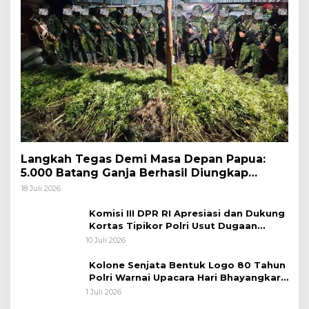
Langkah Tegas Demi Masa Depan Papua:
5.000 Batang Ganja Berhasil Diungkap
Koops TNI Habema
18 Juli 2026
Komisi III DPR RI Apresiasi dan Dukung
Kortas Tipikor Polri Usut Dugaan
Korupsi Batu Bara
10 Juli 2026
Kolone Senjata Bentuk Logo 80 Tahun
Polri Warnai Upacara Hari Bhayangkara
ke-80
1 Juli 2026