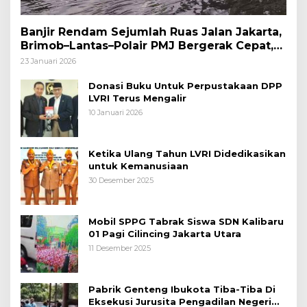
Banjir Rendam Sejumlah Ruas Jalan Jakarta,
Brimob–Lantas–Polair PMJ Bergerak Cepat,
Polri Siagakan 128.247 Personel Secara
23 Januari 2026
Nasional
Donasi Buku Untuk Perpustakaan DPP
LVRI Terus Mengalir
10 Januari 2026
Ketika Ulang Tahun LVRI Didedikasikan
untuk Kemanusiaan
30 Desember 2025
Mobil SPPG Tabrak Siswa SDN Kalibaru
01 Pagi Cilincing Jakarta Utara
11 Desember 2025
Pabrik Genteng Ibukota Tiba-Tiba Di
Eksekusi Jurusita Pengadilan Negeri