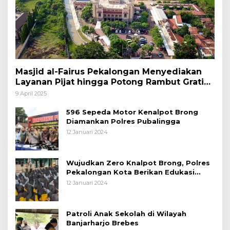
Masjid al-Fairus Pekalongan Menyediakan
Layanan Pijat hingga Potong Rambut Gratis
bagi Pemudik Lebaran 2025
9 April 2025
596 Sepeda Motor Kenalpot Brong
Diamankan Polres Pubalingga
12 Januari 2024
Wujudkan Zero Knalpot Brong, Polres
Pekalongan Kota Berikan Edukasi
Kepada Pelajar
12 Januari 2024
Patroli Anak Sekolah di Wilayah
Banjarharjo Brebes