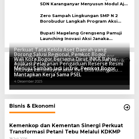
SDN Karanganyar Menyusun Modul Ajar
Berbasis Adiwiyata
Zero Sampah Lingkungan SMP N 2
Borobudur Langkah Program Aksi
Janaka
Bupati Magelang Grengseng Pamuji
Launching Inovasi Aksi Janaka
Program Sekolah Adiwiyata
Perkuat Tata Kelola Aset Daerah yang
Dorong Salusi Regional, Pemkot Bogor
Transparan dan Akuntabel Pemkot Bogor
Wali Kota Bogor bersama Dirut INKA Bahas
Teknologi
Dukung Pengolahan Sampah Jadi Energi Listrik
Luncurkan SIMASDA
Aplikasi Pelayanan Pengaduan Reserse Resmi
8 Juli 2026
Trase Uji Coba
Menuju Sampah Jadi Listrik, Pemkot Bogor
8 April 2026
Diluncurkan: Masyarakat Kini Bisa Mengadu
7 Januari 2026
Mantapkan Kerja Sama PSEL
Lebih Cepat, Mudah, dan Terintegrasi
12 Desember 2025
4 Desember 2025
Bisnis & Ekonomi
Kemenkop dan Kementan Sinergi Perkuat
Transformasi Petani Tebu Melalui KDKMP
18 Juli 2026