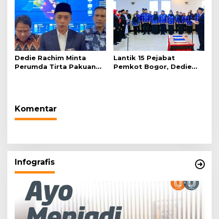
Dedie Rachim Minta
Lantik 15 Pejabat
Perumda Tirta Pakuan
Pemkot Bogor, Dedie
Salurkan Air Bersih bagi
Rachim: Laksanakan
Warga Terdampak
Tugas Sesuai Harapan
Kekeringan
Masyarakat
Komentar
Infografis