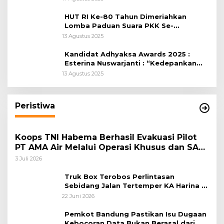
HUT RI Ke-80 Tahun Dimeriahkan
Lomba Paduan Suara PKK Se-
Kabupaten Bogor
13 Agustus 2025
Kandidat Adhyaksa Awards 2025 :
Esterina Nuswarjanti : “Kedepankan
Keadilan Restoratif Wujudkan
13 Agustus 2025
Masyarakat Harmonis”
Peristiwa
Koops TNI Habema Berhasil Evakuasi Pilot
PT AMA Air Melalui Operasi Khusus dan SAR
Taktis
3 Juli 2026
Truk Box Terobos Perlintasan
Sebidang Jalan Tertemper KA Harina di
Jalan Stasiun Poncol-Jrakah Semarang
22 Juni 2026
Pemkot Bandung Pastikan Isu Dugaan
Kebocoran Data Bukan Berasal dari