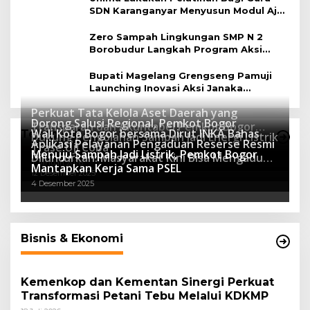
SDN Karanganyar Menyusun Modul Ajar
Berbasis Adiwiyata
Zero Sampah Lingkungan SMP N 2
Borobudur Langkah Program Aksi
Janaka
Bupati Magelang Grengseng Pamuji
Launching Inovasi Aksi Janaka
Program Sekolah Adiwiyata
Perkuat Tata Kelola Aset Daerah yang
Dorong Salusi Regional, Pemkot Bogor
Transparan dan Akuntabel Pemkot Bogor
Wali Kota Bogor bersama Dirut INKA Bahas
Teknologi
Dukung Pengolahan Sampah Jadi Energi Listrik
Luncurkan SIMASDA
Aplikasi Pelayanan Pengaduan Reserse Resmi
8 Juli 2026
Trase Uji Coba
Menuju Sampah Jadi Listrik, Pemkot Bogor
8 April 2026
Diluncurkan: Masyarakat Kini Bisa Mengadu
7 Januari 2026
Mantapkan Kerja Sama PSEL
Lebih Cepat, Mudah, dan Terintegrasi
12 Desember 2025
4 Desember 2025
Bisnis & Ekonomi
Kemenkop dan Kementan Sinergi Perkuat
Transformasi Petani Tebu Melalui KDKMP