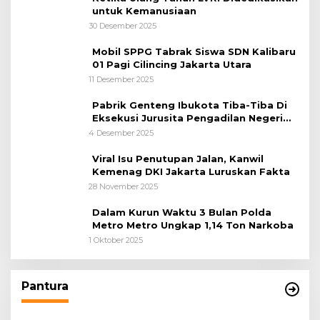
untuk Kemanusiaan
30 Desember 2025
Mobil SPPG Tabrak Siswa SDN Kalibaru
01 Pagi Cilincing Jakarta Utara
11 Desember 2025
Pabrik Genteng Ibukota Tiba-Tiba Di
Eksekusi Jurusita Pengadilan Negeri
Tangerang, Diduga Cacat Hukum Sejak
4 Desember 2025
Awal
Viral Isu Penutupan Jalan, Kanwil
Kemenag DKI Jakarta Luruskan Fakta
28 November 2025
Dalam Kurun Waktu 3 Bulan Polda
Metro Metro Ungkap 1,14 Ton Narkoba
1 Oktober 2025
Pantura