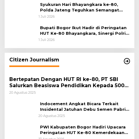
Syukuran Hari Bhayangkara ke-80,
Polda Jateng Teguhkan Semangat
Pengabdian dan Pererat Kebersamaan
1 Juli 2026
Bupati Bogor Ikut Hadir di Peringatan
HUT Ke-80 Bhayangkara, Sinergi Polri
dan Pemkab Bogor Jadi Kunci Menjaga
1 Juli 2026
Keamanan Daerah
Citizen Journalism
Bertepatan Dengan HUT RI ke-80, PT SBI
Salurkan Beasiswa Pendidikan Kepada 500
Pelajar
20 Agustus 2025
Indocement Angkat Bicara Terkait
Insidental Jatuhan Debu Semen Pabrik
Citeureup
20 Agustus 2025
PWI Kabupaten Bogor Hadiri Upacara
Peringatan HUT Ke-80 Kemerdekaan
RI, di Lapangan Tegar Beriman
17 Agustus 2025