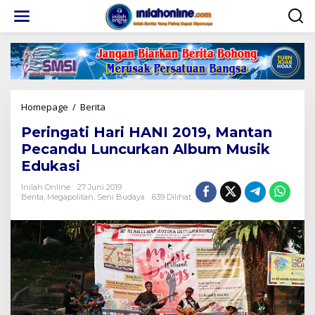
Lewati
ke
konten
Peringati
Homepage
/
Berita
Hari
Peringati Hari HANI 2019, Mantan
HANI
2019,
Pecandu Luncurkan Album Musik
Mantan
Edukasi
Pecandu
Luncurkan
Inilah Online
27 Juni 2019
Album
Berita
,
Megapolitan
,
Seni Budaya
639 Dilihat
Musik
Edukasi