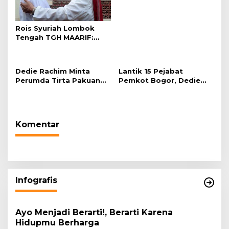
2026 di Plaza Balai Kota
Rois Syuriah Lombok
Tengah TGH MAARIF:
“Telah Lahir Mujadid
Abad Kedua NU”
Dedie Rachim Minta
Lantik 15 Pejabat
Perumda Tirta Pakuan
Pemkot Bogor, Dedie
Salurkan Air Bersih bagi
Rachim: Laksanakan
Warga Terdampak
Tugas Sesuai Harapan
Kekeringan
Masyarakat
Komentar
Infografis
Ayo Menjadi Berarti!, Berarti Karena
Hidupmu Berharga