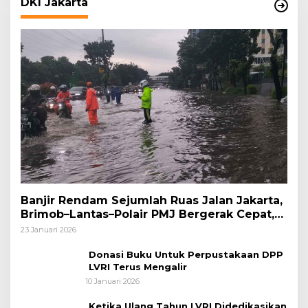
DKI Jakarta
Banjir Rendam Sejumlah Ruas Jalan Jakarta,
Brimob–Lantas–Polair PMJ Bergerak Cepat,
Polri Siagakan 128.247 Personel Secara
23 Januari 2026
Nasional
Donasi Buku Untuk Perpustakaan DPP
LVRI Terus Mengalir
10 Januari 2026
Ketika Ulang Tahun LVRI Didedikasikan