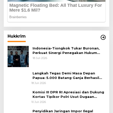
Hukkrim
Indonesia-Tiongkok Tukar Buronan,
Perkuat Sinergi Penegakan Hukum
Lintas Negara
18 Juli 2026
Langkah Tegas Demi Masa Depan
Papua: 5.000 Batang Ganja Berhasil
Diungkap Koops TNI Habema
18 Juli 2026
Komisi III DPR RI Apresiasi dan Dukung
Kortas Tipikor Polri Usut Dugaan
Korupsi Batu Bara
10 Juli 2026
Penyidikan Jaringan Impor Ilegal