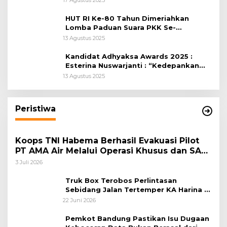
HUT RI Ke-80 Tahun Dimeriahkan
Lomba Paduan Suara PKK Se-
Kabupaten Bogor
13 Agustus 2025
Kandidat Adhyaksa Awards 2025 :
Esterina Nuswarjanti : “Kedepankan
Keadilan Restoratif Wujudkan
13 Agustus 2025
Masyarakat Harmonis”
Peristiwa
Koops TNI Habema Berhasil Evakuasi Pilot
PT AMA Air Melalui Operasi Khusus dan SAR
Taktis
3 Juli 2026
Truk Box Terobos Perlintasan
Sebidang Jalan Tertemper KA Harina di
Jalan Stasiun Poncol-Jrakah Semarang
22 Juni 2026
Pemkot Bandung Pastikan Isu Dugaan