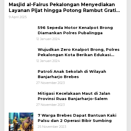
Masjid al-Fairus Pekalongan Menyediakan
Layanan Pijat hingga Potong Rambut Gratis
bagi Pemudik Lebaran 2025
9 April 2025
596 Sepeda Motor Kenalpot Brong
Diamankan Polres Pubalingga
12 Januari 2024
Wujudkan Zero Knalpot Brong, Polres
Pekalongan Kota Berikan Edukasi
Kepada Pelajar
12 Januari 2024
Patroli Anak Sekolah di Wilayah
Banjarharjo Brebes
27 November 2023
Mitigasi Kecelakaan Maut di Jalan
Provinsi Ruas Banjarharjo-Salem
27 November 2023
7 Warga Brebes Dapat Bantuan Kaki
Palsu dan 2 Operasi Bibir Sumbing
25 November 2023