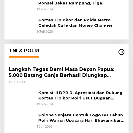
Ponsel Bekas Rampung, Tiga
Tersangka Sudah P-21 dan Satu Buron
10 Juli 2026
Kortas Tipidkor dan Polda Metro
Geledah Cafe dan Money Changer
9 Juli 2026
TNI & POLRI
Langkah Tegas Demi Masa Depan Papua:
5.000 Batang Ganja Berhasil Diungkap
Koops TNI Habema
18 Juli 2026
Komisi III DPR RI Apresiasi dan Dukung
Kortas Tipikor Polri Usut Dugaan
Korupsi Batu Bara
10 Juli 2026
Kolone Senjata Bentuk Logo 80 Tahun
Polri Warnai Upacara Hari Bhayangkara
ke-80
1 Juli 2026