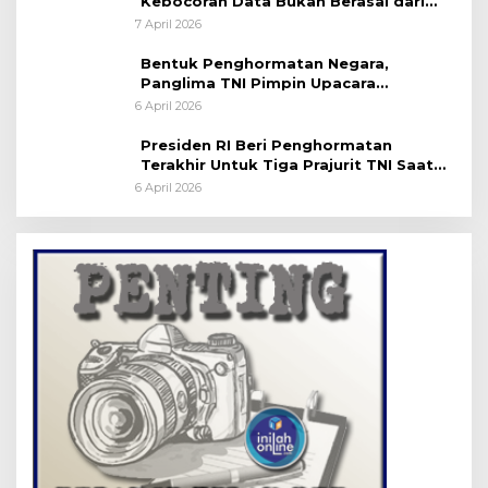
Kebocoran Data Bukan Berasal dari
Server Disdukcapil
7 April 2026
Bentuk Penghormatan Negara,
Panglima TNI Pimpin Upacara
Pemakaman Militer
6 April 2026
Presiden RI Beri Penghormatan
Terakhir Untuk Tiga Prajurit TNI Saat
Persemayaman di Bandara Soekarno-
6 April 2026
Hatta