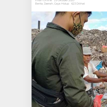
Inilah Online
25 Oktober 2020
300
Berita
,
Daerah
,
Gaya Hidup
623 Dilihat
Nasi
Bungkus