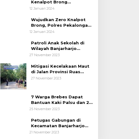
Kenalpot Brong
Diamankan Polres
12 Januari 2024
Pubalingga
Wujudkan Zero Knalpot
Brong, Polres Pekalongan
Kota Berikan Edukasi
12 Januari 2024
Kepada Pelajar
Patroli Anak Sekolah di
Wilayah Banjarharjo
Brebes
27 November 2023
Mitigasi Kecelakaan Maut
di Jalan Provinsi Ruas
Banjarharjo-Salem
27 November 2023
7 Warga Brebes Dapat
Bantuan Kaki Palsu dan 2
Operasi Bibir Sumbing
25 November 2023
Petugas Gabungan di
Kecamatan Banjarharjo
Patroli Anak Sekolah
21 November 2023