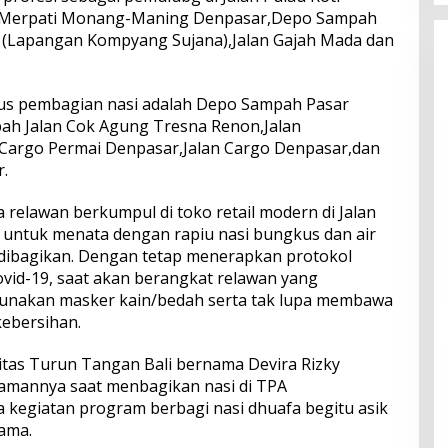
n Merpati Monang-Maning Denpasar,Depo Sampah
(Lapangan Kompyang Sujana),Jalan Gajah Mada dan
.
okus pembagian nasi adalah Depo Sampah Pasar
h Jalan Cok Agung Tresna Renon,Jalan
Cargo Permai Denpasar,Jalan Cargo Denpasar,dan
.
relawan berkumpul di toko retail modern di Jalan
untuk menata dengan rapiu nasi bungkus dan air
 dibagikan. Dengan tetap menerapkan protokol
vid-19, saat akan berangkat relawan yang
unakan masker kain/bedah serta tak lupa membawa
kebersihan.
nitas Turun Tangan Bali bernama Devira Rizky
mannya saat menbagikan nasi di TPA
kegiatan program berbagi nasi dhuafa begitu asik
ama.