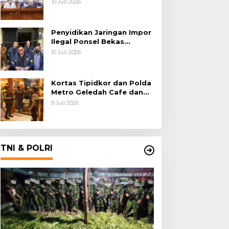
10 Juli 2026
Batu Bara
Penyidikan Jaringan Impor
Ilegal Ponsel Bekas
Rampung, Tiga Tersangka
10 Juli 2026
Sudah P-21 dan Satu Buron
Kortas Tipidkor dan Polda
Metro Geledah Cafe dan
Money Changer
9 Juli 2026
TNI & POLRI