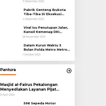
Cilincing Jakarta Utara
11 Desember 2025
Pabrik Genteng Ibukota
Tiba-Tiba Di Eksekusi
Jurusita Pengadilan Negeri
4 Desember 2025
Tangerang, Diduga Cacat
Hukum Sejak Awal
Viral Isu Penutupan Jalan,
Kanwil Kemenag DKI
Jakarta Luruskan Fakta
28 November 2025
Dalam Kurun Waktu 3
Bulan Polda Metro Metro
Ungkap 1,14 Ton Narkoba
1 Oktober 2025
Pantura
Masjid al-Fairus Pekalongan
Menyediakan Layanan Pijat
hingga Potong Rambut Gratis bagi
9 April 2025
Pemudik Lebaran 2025
596 Sepeda Motor