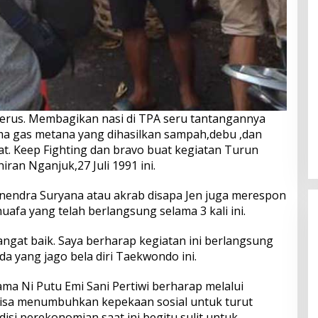
 terus. Membagikan nasi di TPA seru tantangannya
ma gas metana yang dihasilkan sampah,debu ,dan
. Keep Fighting dan bravo buat kegiatan Turun
ran Nganjuk,27 Juli 1991 ini.
Jenendra Suryana atau akrab disapa Jen juga merespon
huafa yang telah berlangsung selama 3 kali ini.
ngat baik. Saya berharap kegiatan ini berlangsung
a yang jago bela diri Taekwondo ini.
ma Ni Putu Emi Sani Pertiwi berharap melalui
bisa menumbuhkan kepekaan sosial untuk turut
si perekonomian saat ini begitu sulit untuk