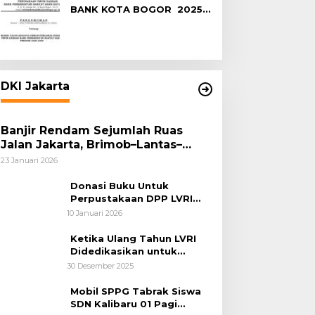
BANK KOTA BOGOR 2025-
2029
DKI Jakarta
Banjir Rendam Sejumlah Ruas
Jalan Jakarta, Brimob–Lantas–
Polair PMJ Bergerak Cepat, Polri
23 Januari 2026
Siagakan 128.247 Personel Secara
Nasional
Donasi Buku Untuk
Perpustakaan DPP LVRI
Terus Mengalir
10 Januari 2026
Ketika Ulang Tahun LVRI
Didedikasikan untuk
Kemanusiaan
30 Desember 2025
Mobil SPPG Tabrak Siswa
SDN Kalibaru 01 Pagi