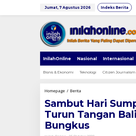
Lewati
ke
Jumat, 7 Agustus 2026
Indeks Berita
konten
InilahOnline
Nasional
Internasional
Bisnis & Ekonomi
Teknologi
Citizen Journalism
Sambut
Homepage
/
Berita
Hari
Sambut Hari Sum
Sumpah
Pemuda,
Turun Tangan Bali
Komunitas
Turun
Bungkus
Tangan
Bali
Bagikan