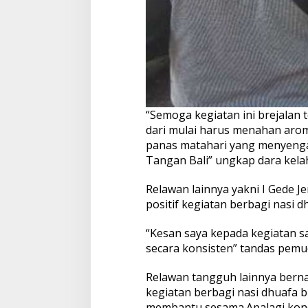
“Semoga kegiatan ini brejalan
dari mulai harus menahan aro
panas matahari yang menyengat
Tangan Bali” ungkap dara kelahi
Relawan lainnya yakni I Gede 
positif kegiatan berbagi nasi d
“Kesan saya kepada kegiatan sa
secara konsisten” tandas pemud
Relawan tangguh lainnya berna
kegiatan berbagi nasi dhuafa 
membantu sesama.Apalagi kondi