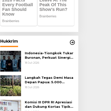
Hukkrim
Indonesia-Tiongkok Tukar
Buronan, Perkuat Sinergi
Penegakan Hukum Lintas
18 Juli 2026
Negara
Langkah Tegas Demi Masa
Depan Papua: 5.000
Batang Ganja Berhasil
18 Juli 2026
Diungkap Koops TNI
Habema
Komisi III DPR RI Apresiasi
dan Dukung Kortas Tipikor
Polri Usut Dugaan Korupsi