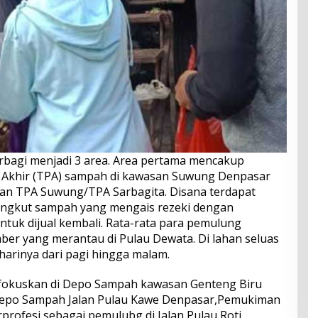
erbagi menjadi 3 area. Area pertama mencakup
khir (TPA) sampah di kawasan Suwung Denpasar
ngan TPA Suwung/TPA Sarbagita. Disana terdapat
ngkut sampah yang mengais rezeki dengan
tuk dijual kembali. Rata-rata para pemulung
ber yang merantau di Pulau Dewata. Di lahan seluas
p harinya dari pagi hingga malam.
fokuskan di Depo Sampah kawasan Genteng Biru
Depo Sampah Jalan Pulau Kawe Denpasar,Pemukiman
rofesi sebagai pemulubg di Jalan Pulau Roti