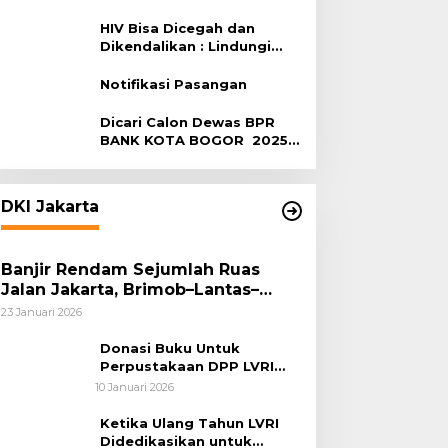
Terhadap HIV
HIV Bisa Dicegah dan
Dikendalikan : Lindungi
Diri, Pilih Sehat!
Notifikasi Pasangan
Dicari Calon Dewas BPR
BANK KOTA BOGOR 2025-
2029
DKI Jakarta
Banjir Rendam Sejumlah Ruas
Jalan Jakarta, Brimob–Lantas–
Polair PMJ Bergerak Cepat, Polri
23 Januari 2026
Siagakan 128.247 Personel Secara
Nasional
Donasi Buku Untuk
Perpustakaan DPP LVRI
Terus Mengalir
10 Januari 2026
Ketika Ulang Tahun LVRI
Didedikasikan untuk