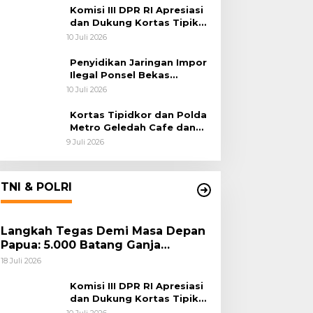
Habema
Komisi III DPR RI Apresiasi
dan Dukung Kortas Tipikor
Polri Usut Dugaan Korupsi
10 Juli 2026
Batu Bara
Penyidikan Jaringan Impor
Ilegal Ponsel Bekas
Rampung, Tiga Tersangka
10 Juli 2026
Sudah P-21 dan Satu Buron
Kortas Tipidkor dan Polda
Metro Geledah Cafe dan
Money Changer
9 Juli 2026
TNI & POLRI
Langkah Tegas Demi Masa Depan
Papua: 5.000 Batang Ganja
Berhasil Diungkap Koops TNI
18 Juli 2026
Habema
Komisi III DPR RI Apresiasi
dan Dukung Kortas Tipikor
Polri Usut Dugaan Korupsi
10 Juli 2026