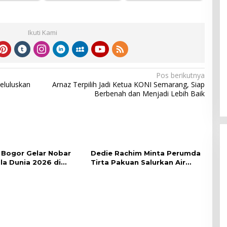
Ikuti Kami
Pos berikutnya
eluluskan
Arnaz Terpilih Jadi Ketua KONI Semarang, Siap
Berbenah dan Menjadi Lebih Baik
Bogor Gelar Nobar
Dedie Rachim Minta Perumda
ala Dunia 2026 di
Tirta Pakuan Salurkan Air
lai Kota
Bersih bagi Warga Terdampak
Kekeringan