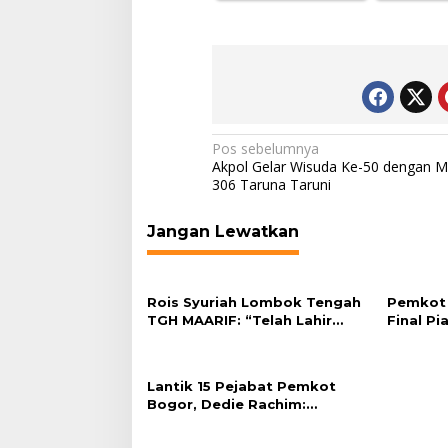
Navigasi
Pos sebelumnya
Akpol Gelar Wisuda Ke-50 dengan M
pos
306 Taruna Taruni
Jangan Lewatkan
Rois Syuriah Lombok Tengah
Pemkot 
TGH MAARIF: “Telah Lahir
Final Pi
Mujadid Abad Kedua NU”
Plaza Ba
Lantik 15 Pejabat Pemkot
Bogor, Dedie Rachim:
Laksanakan Tugas Sesuai
Harapan Masyarakat