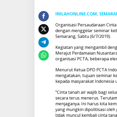
Diri
Bangsa
Indonesia
INILAHONLINE.COM, SEMAR
Organisasi Persaudaraan Cinta
dengan menggelar seminar ke
Semarang, Sabtu (6/7/2019).
Kegiatan yang mengambil denga
Merajut Perdamaian Nusantara”
organisasi PCTA, beberapa el
Menurut Ketua DPD PCTA Indon
mengatakan, tujuan seminar k
kepada masyarakat Indonesia un
”Cinta tanah air wajib bagi sel
secara terus menerus. Teruta
menjaganya. Ini harus kita kem
yang mungkin dipolitisasi oleh
tidak muncul kembali cinta tan