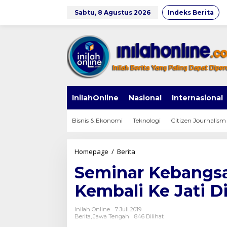
Lewati
ke
Sabtu, 8 Agustus 2026
Indeks Berita
konten
InilahOnline
Nasional
Internasional
Bisnis & Ekonomi
Teknologi
Citizen Journalism
Seminar
Homepage
/
Berita
Kebangsaan
Seminar Kebangsa
:
PCTA
Kembali Ke Jati D
Kita
Harus
Kembali
Inilah Online
7 Juli 2019
Ke
Berita
,
Jawa Tengah
846 Dilihat
Jati