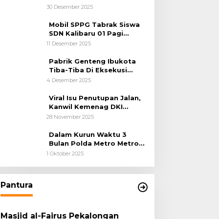
Kemanusiaan
30 Desember 2025
Mobil SPPG Tabrak Siswa
SDN Kalibaru 01 Pagi
Cilincing Jakarta Utara
11 Desember 2025
Pabrik Genteng Ibukota
Tiba-Tiba Di Eksekusi
Jurusita Pengadilan Negeri
4 Desember 2025
Tangerang, Diduga Cacat
Hukum Sejak Awal
Viral Isu Penutupan Jalan,
Kanwil Kemenag DKI
Jakarta Luruskan Fakta
28 November 2025
Dalam Kurun Waktu 3
Bulan Polda Metro Metro
Ungkap 1,14 Ton Narkoba
1 Oktober 2025
Pantura
Masjid al-Fairus Pekalongan