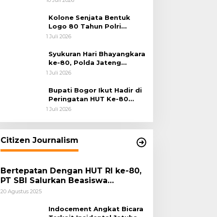
Batu Bara
Kolone Senjata Bentuk
Logo 80 Tahun Polri
Warnai Upacara Hari
1 Juli 2026
Bhayangkara ke-80
Syukuran Hari Bhayangkara
ke-80, Polda Jateng
Teguhkan Semangat
1 Juli 2026
Pengabdian dan Pererat
Kebersamaan
Bupati Bogor Ikut Hadir di
Peringatan HUT Ke-80
Bhayangkara, Sinergi Polri
1 Juli 2026
dan Pemkab Bogor Jadi
Kunci Menjaga Keamanan
Daerah
Citizen Journalism
Bertepatan Dengan HUT RI ke-80,
PT SBI Salurkan Beasiswa
Pendidikan Kepada 500 Pelajar
20 Agustus 2025
Indocement Angkat Bicara