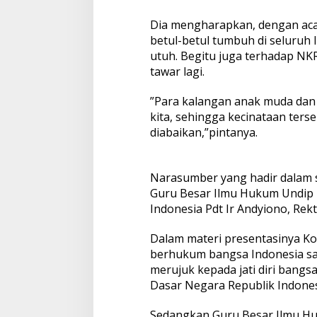
Dia mengharapkan, dengan acara
betul-betul tumbuh di seluruh 
utuh. Begitu juga terhadap NKR
tawar lagi.
”Para kalangan anak muda dan m
kita, sehingga kecinataan ters
diabaikan,”pintanya.
Narasumber yang hadir dalam 
Guru Besar Ilmu Hukum Undip 
Indonesia Pdt Ir Andyiono, Rek
Dalam materi presentasinya 
berhukum bangsa Indonesia saat 
merujuk kepada jati diri bang
Dasar Negara Republik Indones
Sedangkan Guru Besar Ilmu Hu