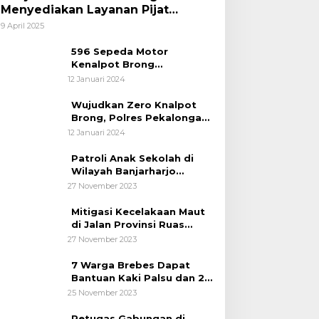
Menyediakan Layanan Pijat
hingga Potong Rambut Gratis bagi
9 April 2025
Pemudik Lebaran 2025
596 Sepeda Motor
Kenalpot Brong
Diamankan Polres
12 Januari 2024
Pubalingga
Wujudkan Zero Knalpot
Brong, Polres Pekalongan
Kota Berikan Edukasi
12 Januari 2024
Kepada Pelajar
Patroli Anak Sekolah di
Wilayah Banjarharjo
Brebes
27 November 2023
Mitigasi Kecelakaan Maut
di Jalan Provinsi Ruas
Banjarharjo-Salem
27 November 2023
7 Warga Brebes Dapat
Bantuan Kaki Palsu dan 2
Operasi Bibir Sumbing
25 November 2023
Petugas Gabungan di