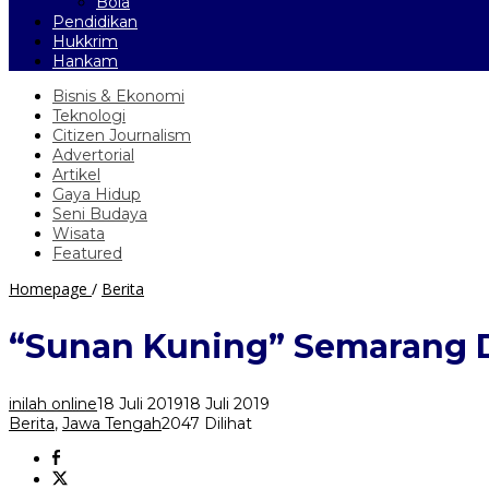
Bola
Pendidikan
Hukkrim
Hankam
Bisnis & Ekonomi
Teknologi
Citizen Journalism
Advertorial
Artikel
Gaya Hidup
Seni Budaya
Wisata
Featured
“Sunan
Homepage
/
Berita
Kuning”
Semarang
“Sunan Kuning” Semarang 
Ditutup,
PSK
Eksodus
inilah online
18 Juli 2019
18 Juli 2019
Ke
Berita
,
Jawa Tengah
2047 Dilihat
“Bandungan”
Ambarawa