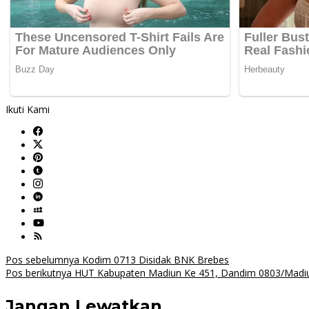
Ikuti Kami
Navigasi
Pos sebelumnya
Kodim 0713 Disidak BNK Brebes
Pos berikutnya
HUT Kabupaten Madiun Ke 451, Dandim 0803/Madiun 
pos
Jangan Lewatkan