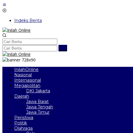
Lewati
ke
konten
Indeks Berita
InilahOnline
Nasional
Internasional
Megapolitan
DKI Jakarta
Daerah
Jawa Barat
Jawa Tengah
Jawa Timur
Peristiwa
Politik
Olahraga