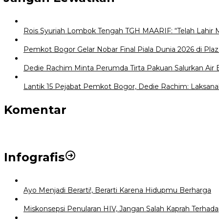
Rois Syuriah Lombok Tengah TGH MAARIF: “Telah Lahir 
Pemkot Bogor Gelar Nobar Final Piala Dunia 2026 di Plaz
Dedie Rachim Minta Perumda Tirta Pakuan Salurkan Air
Lantik 15 Pejabat Pemkot Bogor, Dedie Rachim: Laksana
Komentar
Infografis
Ayo Menjadi Berarti!, Berarti Karena Hidupmu Berharga
Miskonsepsi Penularan HIV, Jangan Salah Kaprah Terhad