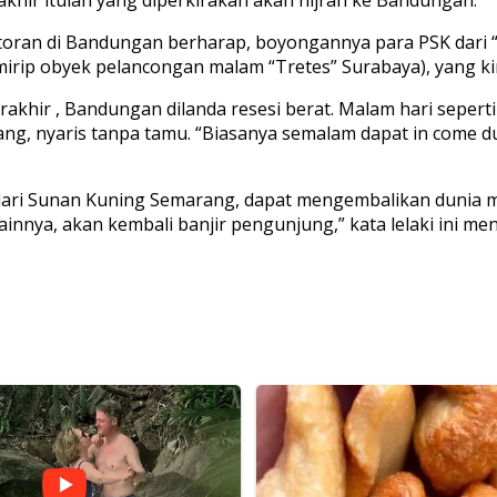
rakhir itulah yang diperkirakan akan hijrah ke Bandungan.
estoran di Bandungan berharap, boyongannya para PSK dar
mirip obyek pelancongan malam “Tretes” Surabaya), yang k
khir , Bandungan dilanda resesi berat. Malam hari seperti
ang, nyaris tanpa tamu. “Biasanya semalam dapat in come d
ri Sunan Kuning Semarang, dapat mengembalikan dunia ma
ainnya, akan kembali banjir pengunjung,” kata lelaki ini m