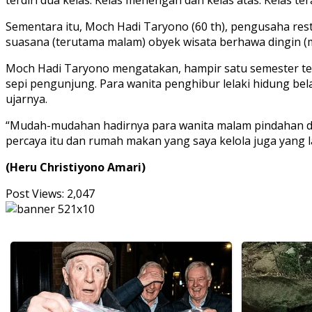
terdiri dua kelas. Kelas menengah dan kelas atas. Kelas te
Sementara itu, Moch Hadi Taryono (60 th), pengusaha r
suasana (terutama malam) obyek wisata berhawa dingin (
Moch Hadi Taryono mengatakan, hampir satu semester tera
sepi pengunjung. Para wanita penghibur lelaki hidung bel
ujarnya.
“Mudah-mudahan hadirnya para wanita malam pindahan da
percaya itu dan rumah makan yang saya kelola juga yang l
(Heru Christiyono Amari)
Post Views:
2,047