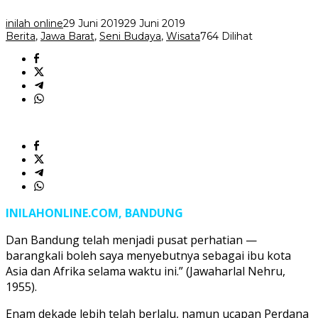
Panggung
inilah online
29 Juni 2019
29 Juni 2019
Berita
,
Jawa Barat
,
Seni Budaya
,
Wisata
764 Dilihat
INILAHONLINE.COM, BANDUNG
Dan Bandung telah menjadi pusat perhatian —
barangkali boleh saya menyebutnya sebagai ibu kota
Asia dan Afrika selama waktu ini.” (Jawaharlal Nehru,
1955).
Enam dekade lebih telah berlalu, namun ucapan Perdana