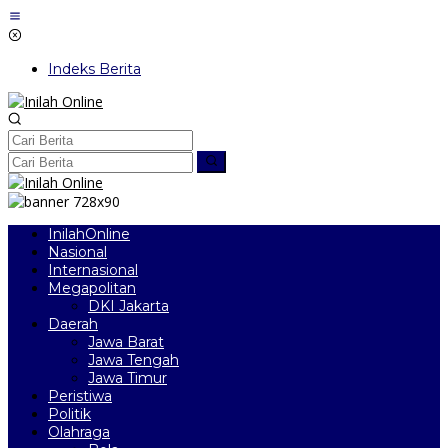
Lewati
ke
konten
Indeks Berita
InilahOnline
Nasional
Internasional
Megapolitan
DKI Jakarta
Daerah
Jawa Barat
Jawa Tengah
Jawa Timur
Peristiwa
Politik
Olahraga