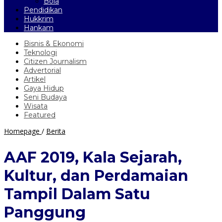
Bola
Pendidikan
Hukkrim
Hankam
Bisnis & Ekonomi
Teknologi
Citizen Journalism
Advertorial
Artikel
Gaya Hidup
Seni Budaya
Wisata
Featured
AAF
Homepage
/
Berita
2019,
Kala
AAF 2019, Kala Sejarah,
Sejarah,
Kultur,
Kultur, dan Perdamaian
dan
Perdamaian
Tampil Dalam Satu
Tampil
Dalam
Panggung
Satu