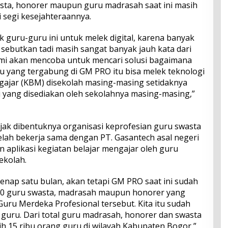
sta, honorer maupun guru madrasah saat ini masih
 segi kesejahteraannya.
 guru-guru ini untuk melek digital, karena banyak
a sebutkan tadi masih sangat banyak jauh kata dari
 kami akan mencoba untuk mencari solusi bagaimana
 yang tergabung di GM PRO itu bisa melek teknologi
ngajar (KBM) disekolah masing-masing setidaknya
yang disediakan oleh sekolahnya masing-masing,”
sejak dibentuknya organisasi keprofesian guru swasta
telah bekerja sama dengan PT. Gasantech asal negeri
 aplikasi kegiatan belajar mengajar oleh guru
ekolah.
enap satu bulan, akan tetapi GM PRO saat ini sudah
00 guru swasta, madrasah maupun honorer yang
Guru Merdeka Profesional tersebut. Kita itu sudah
uru. Dari total guru madrasah, honorer dan swasta
bih 15 ribu orang guru di wilayah Kabupaten Bogor,”