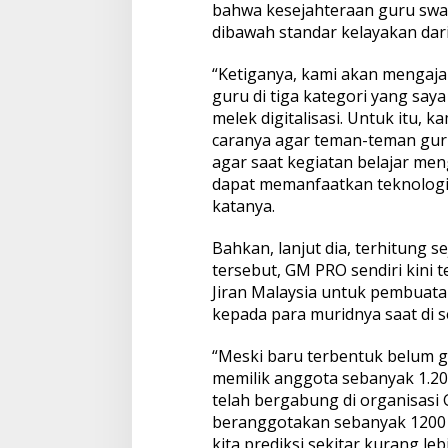
bahwa kesejahteraan guru swa
dibawah standar kelayakan dari
“Ketiganya, kami akan mengajak
guru di tiga kategori yang say
melek digitalisasi. Untuk itu,
caranya agar teman-teman guru
agar saat kegiatan belajar me
dapat memanfaatkan teknologi 
katanya.
Bahkan, lanjut dia, terhitung 
tersebut, GM PRO sendiri kini 
Jiran Malaysia untuk pembuatan
kepada para muridnya saat di s
“Meski baru terbentuk belum g
memilik anggota sebanyak 1.2
telah bergabung di organisasi 
beranggotakan sebanyak 1200 g
kita prediksi sekitar kurang le