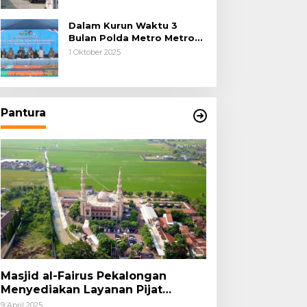
Dalam Kurun Waktu 3
Bulan Polda Metro Metro
Ungkap 1,14 Ton Narkoba
1 Oktober 2025
Pantura
Masjid al-Fairus Pekalongan
Menyediakan Layanan Pijat
hingga Potong Rambut Gratis bagi
9 April 2025