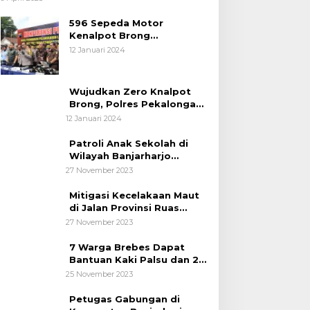
Pemudik Lebaran 2025
596 Sepeda Motor
Kenalpot Brong
Diamankan Polres
12 Januari 2024
Pubalingga
Wujudkan Zero Knalpot
Brong, Polres Pekalongan
Kota Berikan Edukasi
12 Januari 2024
Kepada Pelajar
Patroli Anak Sekolah di
Wilayah Banjarharjo
Brebes
27 November 2023
Mitigasi Kecelakaan Maut
di Jalan Provinsi Ruas
Banjarharjo-Salem
27 November 2023
7 Warga Brebes Dapat
Bantuan Kaki Palsu dan 2
Operasi Bibir Sumbing
25 November 2023
Petugas Gabungan di