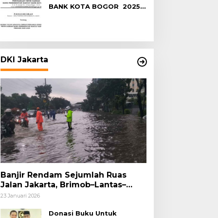
BANK KOTA BOGOR 2025-
2029
DKI Jakarta
Banjir Rendam Sejumlah Ruas
Jalan Jakarta, Brimob–Lantas–
Polair PMJ Bergerak Cepat, Polri
23 Januari 2026
Siagakan 128.247 Personel Secara
Nasional
Donasi Buku Untuk