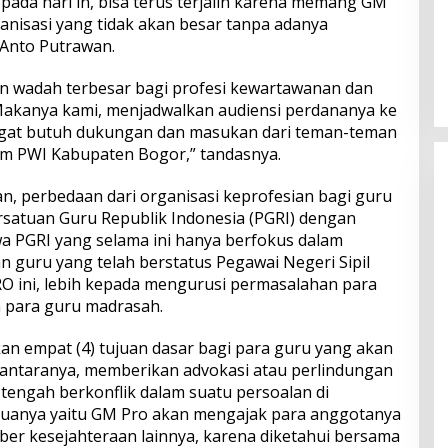
pada hari in, bisa terus terjalin karena memang GM
nisasi yang tidak akan besar tanpa adanya
 Anto Putrawan.
n wadah terbesar bagi profesi kewartawanan dan
 “Makanya kami, menjadwalkan audiensi perdananya ke
gat butuh dukungan dan masukan dari teman-teman
m PWI Kabupaten Bogor,” tandasnya.
n, perbedaan dari organisasi keprofesian bagi guru
Persatuan Guru Republik Indonesia (PGRI) dengan
a PGRI yang selama ini hanya berfokus dalam
 guru yang telah berstatus Pegawai Negeri Sipil
O ini, lebih kepada mengurusi permasalahan para
 para guru madrasah.
n empat (4) tujuan dasar bagi para guru yang akan
ntaranya, memberikan advokasi atau perlindungan
engah berkonflik dalam suatu persoalan di
duanya yaitu GM Pro akan mengajak para anggotanya
er kesejahteraan lainnya, karena diketahui bersama