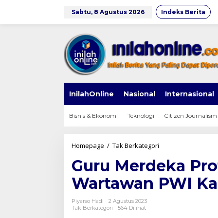
Lewati
ke
Sabtu, 8 Agustus 2026
Indeks Berita
konten
InilahOnline
Nasional
Internasional
Bisnis & Ekonomi
Teknologi
Citizen Journalism
Guru
Homepage
/
Tak Berkategori
Merdeka
Guru Merdeka Pro
Profesional
Kunjungi
Wartawan PWI Ka
Graha
Wartawan
PWI
Piyarso Hadi
2 Agustus 2023
Kabupaten
Tak Berkategori
564 Dilihat
Bogor