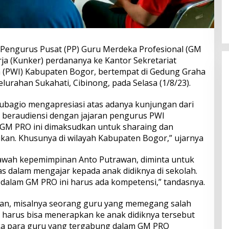
engurus Pusat (PP) Guru Merdeka Profesional (GM
a (Kunker) perdananya ke Kantor Sekretariat
 (PWI) Kabupaten Bogor, bertempat di Gedung Graha
lurahan Sukahati, Cibinong, pada Selasa (1/8/23).
ubagio mengapresiasi atas adanya kunjungan dari
 beraudiensi dengan jajaran pengurus PWI
GM PRO ini dimaksudkan untuk sharaing dan
dikan. Khusunya di wilayah Kabupaten Bogor,” ujarnya
awah kepemimpinan Anto Putrawan, diminta untuk
as dalam mengajar kepada anak didiknya di sekolah.
dalam GM PRO ini harus ada kompetensi,” tandasnya.
kan, misalnya seorang guru yang memegang salah
a harus bisa menerapkan ke anak didiknya tersebut
Jika para guru yang tergabung dalam GM PRO