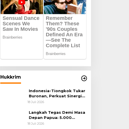
Hukkrim
Indonesia-Tiongkok Tukar
Buronan, Perkuat Sinergi
Penegakan Hukum Lintas
18 Juli 2026
Negara
Langkah Tegas Demi Masa
Depan Papua: 5.000
Batang Ganja Berhasil
18 Juli 2026
Diungkap Koops TNI