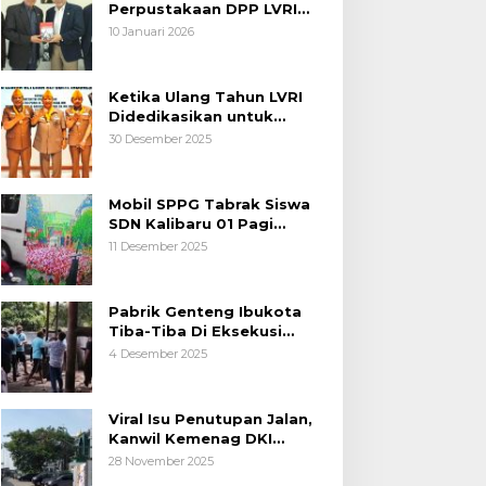
Perpustakaan DPP LVRI
Terus Mengalir
10 Januari 2026
Ketika Ulang Tahun LVRI
Didedikasikan untuk
Kemanusiaan
30 Desember 2025
Mobil SPPG Tabrak Siswa
SDN Kalibaru 01 Pagi
Cilincing Jakarta Utara
11 Desember 2025
Pabrik Genteng Ibukota
Tiba-Tiba Di Eksekusi
Jurusita Pengadilan Negeri
4 Desember 2025
Tangerang, Diduga Cacat
Hukum Sejak Awal
Viral Isu Penutupan Jalan,
Kanwil Kemenag DKI
Jakarta Luruskan Fakta
28 November 2025