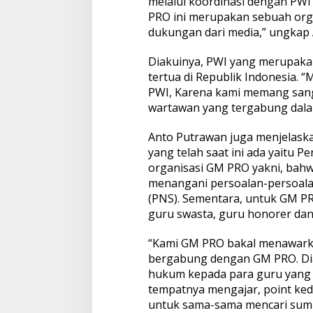
melalui koordinasi dengan PWI 
PRO ini merupakan sebuah orga
dukungan dari media,” ungkap
Diakuinya, PWI yang merupaka
tertua di Republik Indonesia.
PWI, Karena kami memang san
wartawan yang tergabung dala
Anto Putrawan juga menjelaska
yang telah saat ini ada yaitu 
organisasi GM PRO yakni, bahw
menangani persoalan-persoalan
(PNS). Sementara, untuk GM PR
guru swasta, guru honorer dan
“Kami GM PRO bakal menawarka
bergabung dengan GM PRO. Dia
hukum kepada para guru yang t
tempatnya mengajar, point ke
untuk sama-sama mencari sumb