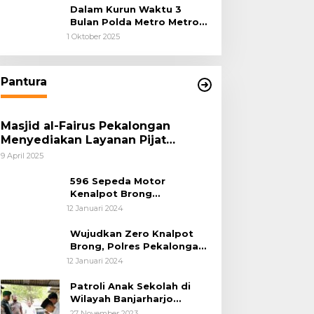
Dalam Kurun Waktu 3
Bulan Polda Metro Metro
Ungkap 1,14 Ton Narkoba
1 Oktober 2025
Pantura
Masjid al-Fairus Pekalongan
Menyediakan Layanan Pijat
hingga Potong Rambut Gratis bagi
9 April 2025
Pemudik Lebaran 2025
596 Sepeda Motor
Kenalpot Brong
Diamankan Polres
12 Januari 2024
Pubalingga
Wujudkan Zero Knalpot
Brong, Polres Pekalongan
Kota Berikan Edukasi
12 Januari 2024
Kepada Pelajar
Patroli Anak Sekolah di
Wilayah Banjarharjo
Brebes
27 November 2023