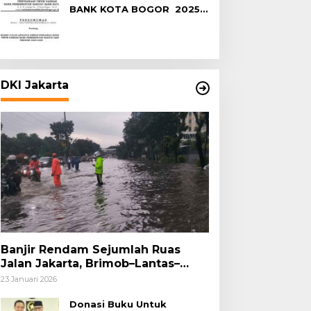
BANK KOTA BOGOR 2025-
2029
DKI Jakarta
Banjir Rendam Sejumlah Ruas
Jalan Jakarta, Brimob–Lantas–
Polair PMJ Bergerak Cepat, Polri
23 Januari 2026
Siagakan 128.247 Personel Secara
Nasional
Donasi Buku Untuk