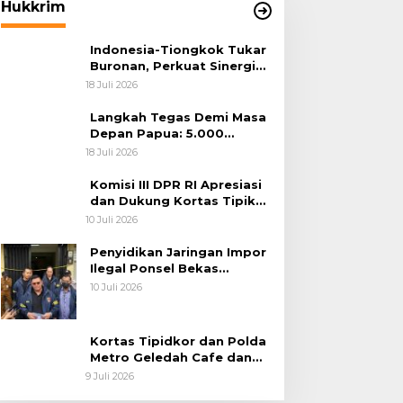
Hukkrim
Indonesia-Tiongkok Tukar
Buronan, Perkuat Sinergi
Penegakan Hukum Lintas
18 Juli 2026
Negara
Langkah Tegas Demi Masa
Depan Papua: 5.000
Batang Ganja Berhasil
18 Juli 2026
Diungkap Koops TNI
Habema
Komisi III DPR RI Apresiasi
dan Dukung Kortas Tipikor
Polri Usut Dugaan Korupsi
10 Juli 2026
Batu Bara
Penyidikan Jaringan Impor
Ilegal Ponsel Bekas
Rampung, Tiga Tersangka
10 Juli 2026
Sudah P-21 dan Satu Buron
Kortas Tipidkor dan Polda
Metro Geledah Cafe dan
Money Changer
9 Juli 2026