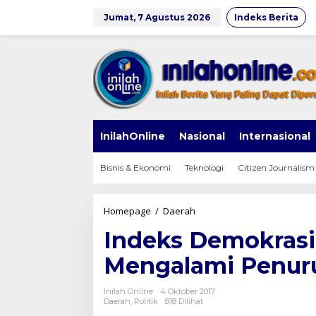
Lewati
ke
Jumat, 7 Agustus 2026
Indeks Berita
konten
InilahOnline
Nasional
Internasional
Bisnis & Ekonomi
Teknologi
Citizen Journalism
Indeks
Homepage
/
Daerah
Demokrasi
Indeks Demokrasi
Provinsi
Jawa
Mengalami Penur
Tengah
Mengalami
Penurunan
Inilah Online
4 Oktober 2017
Daerah
,
Politik
818 Dilihat