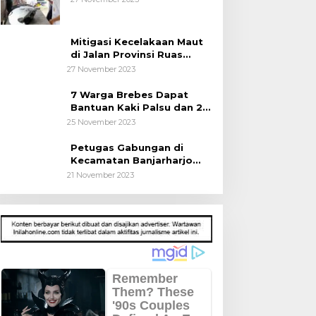
Mitigasi Kecelakaan Maut
di Jalan Provinsi Ruas
Banjarharjo-Salem
27 November 2023
7 Warga Brebes Dapat
Bantuan Kaki Palsu dan 2
Operasi Bibir Sumbing
25 November 2023
Petugas Gabungan di
Kecamatan Banjarharjo
Patroli Anak Sekolah
21 November 2023