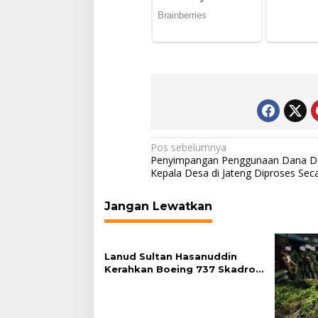
Navigasi
Pos sebelumnya
Penyimpangan Penggunaan Dana D
pos
Kepala Desa di Jateng Diproses Se
Jangan Lewatkan
Lanud Sultan Hasanuddin
Kerahkan Boeing 737 Skadron
Udara 5 Bantu Pencarian KLM
Nurul Salsa di Perairan Selayar