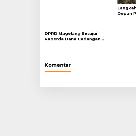
Langkah
Depan P
Ganja B
Koops 
DPRD Magelang Setujui
Raperda Dana Cadangan
Pilkada Bupati-Wakil Bupati
Rp 65 Miliar
Komentar