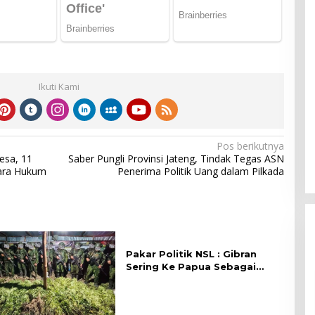
Ikuti Kami
Pos berikutnya
esa, 11
Saber Pungli Provinsi Jateng, Tindak Tegas ASN
cara Hukum
Penerima Politik Uang dalam Pilkada
Pakar Politik NSL : Gibran
Sering Ke Papua Sebagai
Upaya Pembentukan Citra
Politik Yang Lebih Mandiri