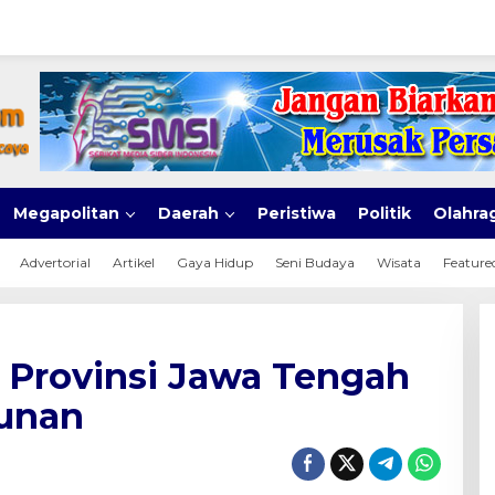
Megapolitan
Daerah
Peristiwa
Politik
Olahra
Advertorial
Artikel
Gaya Hidup
Seni Budaya
Wisata
Feature
 Provinsi Jawa Tengah
unan