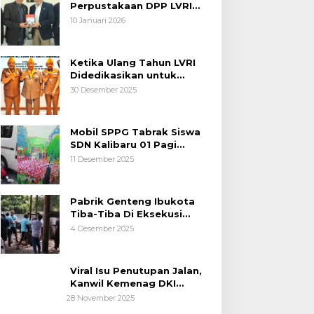
Perpustakaan DPP LVRI
Terus Mengalir
10 Januari 2026
Ketika Ulang Tahun LVRI
Didedikasikan untuk
Kemanusiaan
30 Desember 2025
Mobil SPPG Tabrak Siswa
SDN Kalibaru 01 Pagi
Cilincing Jakarta Utara
11 Desember 2025
Pabrik Genteng Ibukota
Tiba-Tiba Di Eksekusi
Jurusita Pengadilan Negeri
4 Desember 2025
Tangerang, Diduga Cacat
Hukum Sejak Awal
Viral Isu Penutupan Jalan,
Kanwil Kemenag DKI
Jakarta Luruskan Fakta
28 November 2025