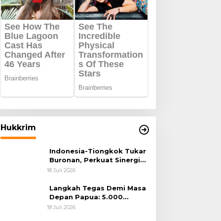
Hukkrim
Indonesia-Tiongkok Tukar
Buronan, Perkuat Sinergi
Penegakan Hukum Lintas
18 Juli 2026
Negara
Langkah Tegas Demi Masa
Depan Papua: 5.000
Batang Ganja Berhasil
18 Juli 2026
Diungkap Koops TNI