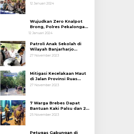
Diamankan Polres
12 Januari 2024
Pubalingga
Wujudkan Zero Knalpot
Brong, Polres Pekalongan
Kota Berikan Edukasi
12 Januari 2024
Kepada Pelajar
Patroli Anak Sekolah di
Wilayah Banjarharjo
Brebes
27 November 2023
Mitigasi Kecelakaan Maut
di Jalan Provinsi Ruas
Banjarharjo-Salem
27 November 2023
7 Warga Brebes Dapat
Bantuan Kaki Palsu dan 2
Operasi Bibir Sumbing
25 November 2023
Petugas Gabungan di