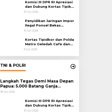
Habema
Komisi III DPR RI Apresiasi
dan Dukung Kortas Tipikor
Polri Usut Dugaan Korupsi
10 Juli 2026
Batu Bara
Penyidikan Jaringan Impor
Ilegal Ponsel Bekas
Rampung, Tiga Tersangka
10 Juli 2026
Sudah P-21 dan Satu Buron
Kortas Tipidkor dan Polda
Metro Geledah Cafe dan
Money Changer
9 Juli 2026
TNI & POLRI
Langkah Tegas Demi Masa Depan
Papua: 5.000 Batang Ganja
Berhasil Diungkap Koops TNI
18 Juli 2026
Habema
Komisi III DPR RI Apresiasi
dan Dukung Kortas Tipikor
Polri Usut Dugaan Korupsi
10 Juli 2026