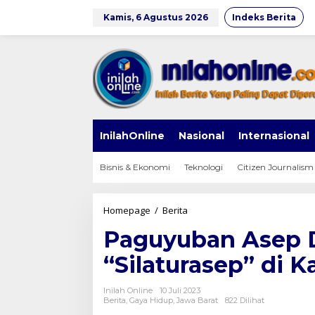
Lewati
ke
Kamis, 6 Agustus 2026
Indeks Berita
konten
InilahOnline
Nasional
Internasional
Bisnis & Ekonomi
Teknologi
Citizen Journalism
Paguyuban
Homepage
/
Berita
Asep
Paguyuban Asep D
Dunia
Akan
“Silaturasep” di 
Gelar
"Silaturasep"
di
Inilah Online
10 Juli 2023
Kabupaten
Berita
,
Gaya Hidup
,
Jawa Barat
822 Dilihat
Garut