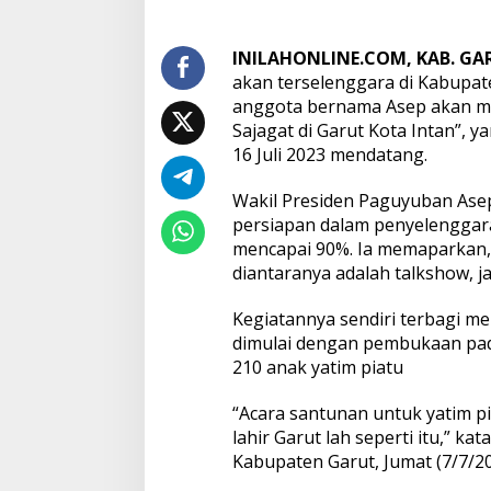
INILAHONLINE.COM, KAB. GA
akan terselenggara di Kabupat
anggota bernama Asep akan me
Sajagat di Garut Kota Intan”, 
16 Juli 2023 mendatang.
Wakil Presiden Paguyuban Asep
persiapan dalam penyelenggara
mencapai 90%. Ia memaparkan, 
diantaranya adalah talkshow, j
Kegiatannya sendiri terbagi men
dimulai dengan pembukaan pad
210 anak yatim piatu
“Acara santunan untuk yatim pi
lahir Garut lah seperti itu,” k
Kabupaten Garut, Jumat (7/7/20