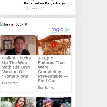
Kecamatan Banjarharjo
Patroli Anak Sekolah
21 November 2023