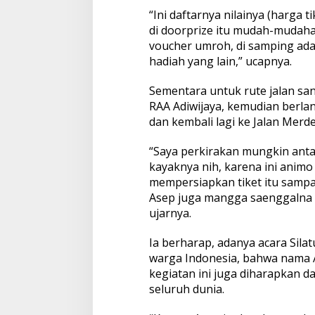
“Ini daftarnya nilainya (harga t
di doorprize itu mudah-mudahan
voucher umroh, di samping ada 
hadiah yang lain,” ucapnya.
Sementara untuk rute jalan sant
RAA Adiwijaya, kemudian berla
dan kembali lagi ke Jalan Merde
“Saya perkirakan mungkin antar
kayaknya nih, karena ini anim
mempersiapkan tiket itu samp
Asep juga mangga saenggalna (s
ujarnya.
Ia berharap, adanya acara Sila
warga Indonesia, bahwa nama Ase
kegiatan ini juga diharapkan d
seluruh dunia.