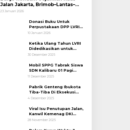
Jalan Jakarta, Brimob–Lantas–
Polair PMJ Bergerak Cepat, Polri
23 Januari 2026
Siagakan 128.247 Personel Secara
Nasional
Donasi Buku Untuk
Perpustakaan DPP LVRI
Terus Mengalir
10 Januari 2026
Ketika Ulang Tahun LVRI
Didedikasikan untuk
Kemanusiaan
30 Desember 2025
Mobil SPPG Tabrak Siswa
SDN Kalibaru 01 Pagi
Cilincing Jakarta Utara
11 Desember 2025
Pabrik Genteng Ibukota
Tiba-Tiba Di Eksekusi
Jurusita Pengadilan Negeri
4 Desember 2025
Tangerang, Diduga Cacat
Hukum Sejak Awal
Viral Isu Penutupan Jalan,
Kanwil Kemenag DKI
Jakarta Luruskan Fakta
28 November 2025