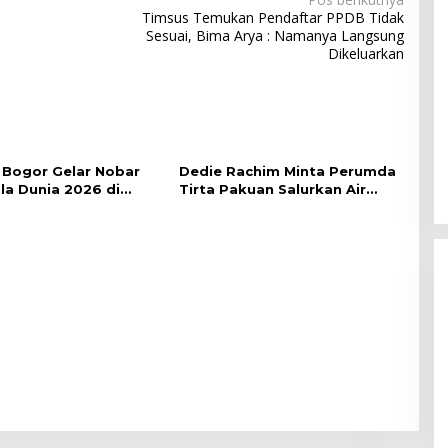
Timsus Temukan Pendaftar PPDB Tidak
Sesuai, Bima Arya : Namanya Langsung
Dikeluarkan
Bogor Gelar Nobar
Dedie Rachim Minta Perumda
ala Dunia 2026 di
Tirta Pakuan Salurkan Air
lai Kota
Bersih bagi Warga Terdampak
Kekeringan