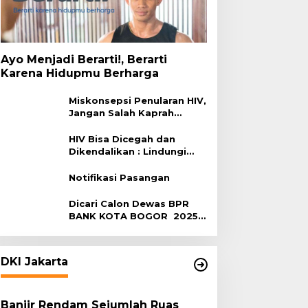
Ayo Menjadi Berarti!, Berarti
Karena Hidupmu Berharga
Miskonsepsi Penularan HIV,
Jangan Salah Kaprah
Terhadap HIV
HIV Bisa Dicegah dan
Dikendalikan : Lindungi
Diri, Pilih Sehat!
Notifikasi Pasangan
Dicari Calon Dewas BPR
BANK KOTA BOGOR 2025-
2029
DKI Jakarta
Banjir Rendam Sejumlah Ruas