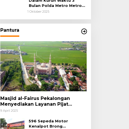
Dalam Kurun Waktu 3
Bulan Polda Metro Metro
Ungkap 1,14 Ton Narkoba
1 Oktober 2025
Pantura
Masjid al-Fairus Pekalongan
Menyediakan Layanan Pijat
hingga Potong Rambut Gratis bagi
9 April 2025
Pemudik Lebaran 2025
596 Sepeda Motor
Kenalpot Brong