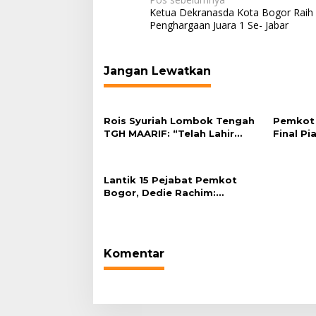
Navigasi
Ketua Dekranasda Kota Bogor Raih
pos
Penghargaan Juara 1 Se- Jabar
Jangan Lewatkan
Rois Syuriah Lombok Tengah
Pemkot 
TGH MAARIF: “Telah Lahir
Final Pi
Mujadid Abad Kedua NU”
Plaza Ba
Lantik 15 Pejabat Pemkot
Bogor, Dedie Rachim:
Laksanakan Tugas Sesuai
Harapan Masyarakat
Komentar