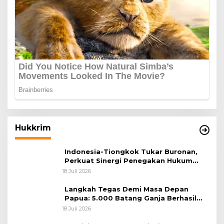
Hukkrim
Indonesia-Tiongkok Tukar Buronan,
Perkuat Sinergi Penegakan Hukum
Lintas Negara
18 Juli 2026
Langkah Tegas Demi Masa Depan
Papua: 5.000 Batang Ganja Berhasil
Diungkap Koops TNI Habema
18 Juli 2026