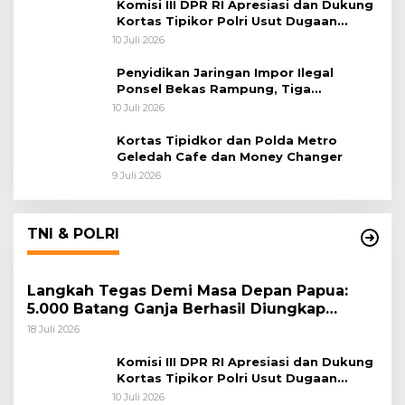
Komisi III DPR RI Apresiasi dan Dukung
Kortas Tipikor Polri Usut Dugaan
Korupsi Batu Bara
10 Juli 2026
Penyidikan Jaringan Impor Ilegal
Ponsel Bekas Rampung, Tiga
Tersangka Sudah P-21 dan Satu Buron
10 Juli 2026
Kortas Tipidkor dan Polda Metro
Geledah Cafe dan Money Changer
9 Juli 2026
TNI & POLRI
Langkah Tegas Demi Masa Depan Papua:
5.000 Batang Ganja Berhasil Diungkap
Koops TNI Habema
18 Juli 2026
Komisi III DPR RI Apresiasi dan Dukung
Kortas Tipikor Polri Usut Dugaan
Korupsi Batu Bara
10 Juli 2026