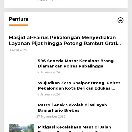
Pantura
Masjid al-Fairus Pekalongan Menyediakan
Layanan Pijat hingga Potong Rambut Gratis
bagi Pemudik Lebaran 2025
9 April 2025
596 Sepeda Motor Kenalpot Brong
Diamankan Polres Pubalingga
12 Januari 2024
Wujudkan Zero Knalpot Brong, Polres
Pekalongan Kota Berikan Edukasi
Kepada Pelajar
12 Januari 2024
Patroli Anak Sekolah di Wilayah
Banjarharjo Brebes
27 November 2023
Mitigasi Kecelakaan Maut di Jalan