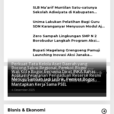
Berbasis Lingkungan
SLB Ma’arif Muntilan Satu-satunya
Sekolah Adiwiyata di Kabupaten
Magelang
Unima Lakukan Pelatihan Bagi Guru
SDN Karanganyar Menyusun Modul Ajar
Berbasis Adiwiyata
Zero Sampah Lingkungan SMP N 2
Borobudur Langkah Program Aksi
Janaka
Bupati Magelang Grengseng Pamuji
Launching Inovasi Aksi Janaka
Program Sekolah Adiwiyata
Perkuat Tata Kelola Aset Daerah yang
Dorong Salusi Regional, Pemkot Bogor
Transparan dan Akuntabel Pemkot Bogor
Wali Kota Bogor bersama Dirut INKA Bahas
Teknologi
Dukung Pengolahan Sampah Jadi Energi Listrik
Luncurkan SIMASDA
Aplikasi Pelayanan Pengaduan Reserse Resmi
8 Juli 2026
Trase Uji Coba
Menuju Sampah Jadi Listrik, Pemkot Bogor
8 April 2026
Diluncurkan: Masyarakat Kini Bisa Mengadu
7 Januari 2026
Mantapkan Kerja Sama PSEL
Lebih Cepat, Mudah, dan Terintegrasi
12 Desember 2025
4 Desember 2025
Bisnis & Ekonomi