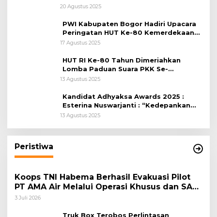
Citeureup
20 Agustus 2025
PWI Kabupaten Bogor Hadiri Upacara
Peringatan HUT Ke-80 Kemerdekaan
RI, di Lapangan Tegar Beriman
17 Agustus 2025
HUT RI Ke-80 Tahun Dimeriahkan
Lomba Paduan Suara PKK Se-
Kabupaten Bogor
13 Agustus 2025
Kandidat Adhyaksa Awards 2025 :
Esterina Nuswarjanti : “Kedepankan
Keadilan Restoratif Wujudkan
13 Agustus 2025
Masyarakat Harmonis”
Peristiwa
Koops TNI Habema Berhasil Evakuasi Pilot
PT AMA Air Melalui Operasi Khusus dan SAR
Taktis
3 Juli 2026
Truk Box Terobos Perlintasan