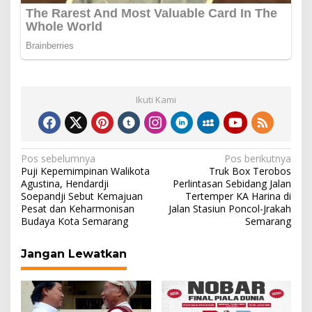
Ikuti Kami
Navigasi
Pos sebelumnya
Pos berikutnya
Puji Kepemimpinan Walikota
Truk Box Terobos
pos
Agustina, Hendardji
Perlintasan Sebidang Jalan
Soepandji Sebut Kemajuan
Tertemper KA Harina di
Pesat dan Keharmonisan
Jalan Stasiun Poncol-Jrakah
Budaya Kota Semarang
Semarang
Jangan Lewatkan