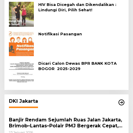
HIV Bisa Dicegah dan Dikendalikan :
Lindungi Diri, Pilih Sehat!
Notifikasi Pasangan
Dicari Calon Dewas BPR BANK KOTA
BOGOR 2025-2029
DKI Jakarta
Banjir Rendam Sejumlah Ruas Jalan Jakarta,
Brimob–Lantas–Polair PMJ Bergerak Cepat,
Polri Siagakan 128.247 Personel Secara
23 Januari 2026