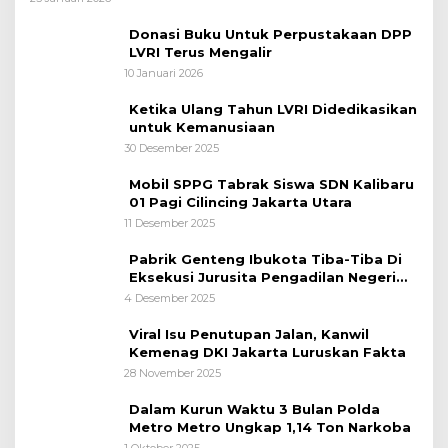
Nasional
Donasi Buku Untuk Perpustakaan DPP
LVRI Terus Mengalir
10 Januari 2026
Ketika Ulang Tahun LVRI Didedikasikan
untuk Kemanusiaan
30 Desember 2025
Mobil SPPG Tabrak Siswa SDN Kalibaru
01 Pagi Cilincing Jakarta Utara
11 Desember 2025
Pabrik Genteng Ibukota Tiba-Tiba Di
Eksekusi Jurusita Pengadilan Negeri
Tangerang, Diduga Cacat Hukum Sejak
4 Desember 2025
Awal
Viral Isu Penutupan Jalan, Kanwil
Kemenag DKI Jakarta Luruskan Fakta
28 November 2025
Dalam Kurun Waktu 3 Bulan Polda
Metro Metro Ungkap 1,14 Ton Narkoba
1 Oktober 2025