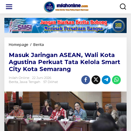
Lewati
ke
konten
Masuk
Homepage
/
Berita
Jaringan
Masuk Jaringan ASEAN, Wali Kota
ASEAN,
Wali
Agustina Perkuat Tata Kelola Smart
Kota
City Kota Semarang
Agustina
Perkuat
Inilah Online
22 Juni 2026
Tata
Berita
,
Jawa Tengah
57 Dilihat
Kelola
Smart
City
Kota
Semarang