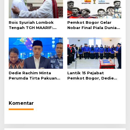
Rois Syuriah Lombok
Pemkot Bogor Gelar
Tengah TGH MAARIF:
Nobar Final Piala Dunia
“Telah Lahir Mujadid
2026 di Plaza Balai Kota
Abad Kedua NU”
Dedie Rachim Minta
Lantik 15 Pejabat
Perumda Tirta Pakuan
Pemkot Bogor, Dedie
Salurkan Air Bersih bagi
Rachim: Laksanakan
Warga Terdampak
Tugas Sesuai Harapan
Kekeringan
Masyarakat
Komentar