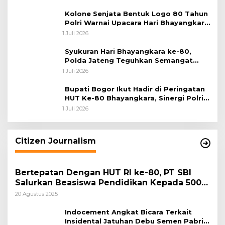
Kolone Senjata Bentuk Logo 80 Tahun
Polri Warnai Upacara Hari Bhayangkara
ke-80
1 Juli 2026
Syukuran Hari Bhayangkara ke-80,
Polda Jateng Teguhkan Semangat
Pengabdian dan Pererat Kebersamaan
1 Juli 2026
Bupati Bogor Ikut Hadir di Peringatan
HUT Ke-80 Bhayangkara, Sinergi Polri
dan Pemkab Bogor Jadi Kunci Menjaga
1 Juli 2026
Keamanan Daerah
Citizen Journalism
Bertepatan Dengan HUT RI ke-80, PT SBI
Salurkan Beasiswa Pendidikan Kepada 500
Pelajar
20 Agustus 2025
Indocement Angkat Bicara Terkait
Insidental Jatuhan Debu Semen Pabrik