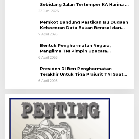
Sebidang Jalan Tertemper KA Harina di
Jalan Stasiun Poncol-Jrakah Semarang
22 Juni 2026
Pemkot Bandung Pastikan Isu Dugaan
Kebocoran Data Bukan Berasal dari
Server Disdukcapil
7 April 2026
Bentuk Penghormatan Negara,
Panglima TNI Pimpin Upacara
Pemakaman Militer
6 April 2026
Presiden RI Beri Penghormatan
Terakhir Untuk Tiga Prajurit TNI Saat
Persemayaman di Bandara Soekarno-
6 April 2026
Hatta