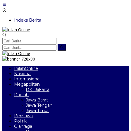
Lewati
ke
konten
Indeks Berita
InilahOnline
Nasional
Internasional
Megapolitan
DKI Jakarta
Daerah
Jawa Barat
Jawa Tengah
Jawa Timur
Peristiwa
Politik
Olahraga