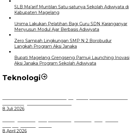
SLB Ma’arif Muntilan Satu-satunya Sekolah Adiwiyata di
Kabupaten Magelang
Unima Lakukan Pelatihan Bagi Guru SDN Karanganyar
Menyusun Modul Ajar Berbasis Adiwiyata
Zero Sampah Lingkungan SMP N 2 Borobudur
Langkah Program Aksi Janaka
Bupati Magelang Grengseng Pamuji Launching Inovasi
Aksi Janaka Program Sekolah Adiwiyata
Teknologi
Perkuat Tata Kelola Aset Daerah yang Transparan dan Akuntabel
Pemkot Bogor Luncurkan SIMASDA
8 Juli 2026
Dorong Salusi Regional, Pemkot Bogor Dukung Pengolahan
Sampah Jadi Energi Listrik
8 April 2026