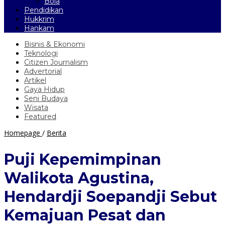
Bola
Pendidikan
Hukkrim
Hankam
Bisnis & Ekonomi
Teknologi
Citizen Journalism
Advertorial
Artikel
Gaya Hidup
Seni Budaya
Wisata
Featured
Puji
Homepage
/
Berita
Kepemimpinan
Walikota
Puji Kepemimpinan
Agustina,
Hendardji
Walikota Agustina,
Soepandji
Sebut
Hendardji Soepandji Sebut
Kemajuan
Pesat
Kemajuan Pesat dan
dan