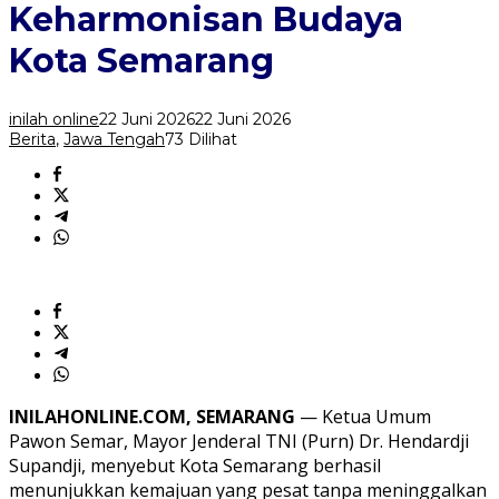
Keharmonisan
Keharmonisan Budaya
Budaya
Kota
Kota Semarang
Semarang
inilah online
22 Juni 2026
22 Juni 2026
Berita
,
Jawa Tengah
73 Dilihat
INILAHONLINE.COM, SEMARANG
— Ketua Umum
Pawon Semar, Mayor Jenderal TNI (Purn) Dr. Hendardji
Supandji, menyebut Kota Semarang berhasil
menunjukkan kemajuan yang pesat tanpa meninggalkan