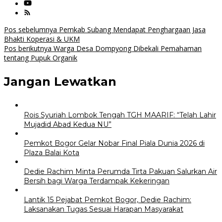
Navigasi
Pos sebelumnya
Pemkab Subang Mendapat Penghargaan Jasa
Bhakti Koperasi & UKM
pos
Pos berikutnya
Warga Desa Dompyong Dibekali Pemahaman
tentang Pupuk Organik
Jangan Lewatkan
Rois Syuriah Lombok Tengah TGH MAARIF: “Telah Lahir
Mujadid Abad Kedua NU”
Pemkot Bogor Gelar Nobar Final Piala Dunia 2026 di
Plaza Balai Kota
Dedie Rachim Minta Perumda Tirta Pakuan Salurkan Air
Bersih bagi Warga Terdampak Kekeringan
Lantik 15 Pejabat Pemkot Bogor, Dedie Rachim:
Laksanakan Tugas Sesuai Harapan Masyarakat