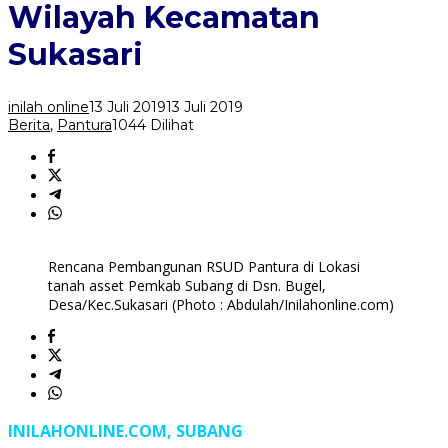
Pembangunan
Wilayah Kecamatan
RSUD
di
Sukasari
Wilayah
Kecamatan
Sukasari
inilah online
13 Juli 2019
13 Juli 2019
Berita
,
Pantura
1044 Dilihat
Rencana Pembangunan RSUD Pantura di Lokasi
tanah asset Pemkab Subang di Dsn. Bugel,
Desa/Kec.Sukasari (Photo : Abdulah/Inilahonline.com)
INILAHONLINE.COM, SUBANG