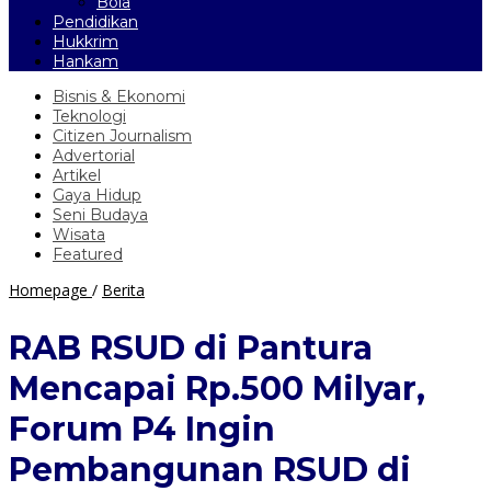
Bola
Pendidikan
Hukkrim
Hankam
Bisnis & Ekonomi
Teknologi
Citizen Journalism
Advertorial
Artikel
Gaya Hidup
Seni Budaya
Wisata
Featured
RAB
Homepage
/
Berita
RSUD
di
RAB RSUD di Pantura
Pantura
Mencapai
Mencapai Rp.500 Milyar,
Rp.500
Milyar,
Forum P4 Ingin
Forum
P4
Pembangunan RSUD di
Ingin