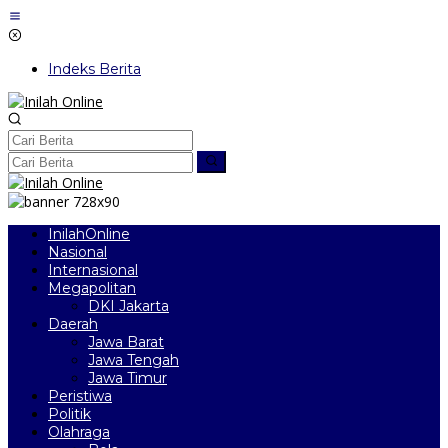
Lewati
ke
konten
Indeks Berita
InilahOnline
Nasional
Internasional
Megapolitan
DKI Jakarta
Daerah
Jawa Barat
Jawa Tengah
Jawa Timur
Peristiwa
Politik
Olahraga