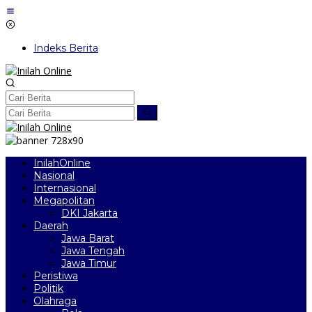
Lewati
ke
konten
Indeks Berita
InilahOnline
Nasional
Internasional
Megapolitan
DKI Jakarta
Daerah
Jawa Barat
Jawa Tengah
Jawa Timur
Peristiwa
Politik
Olahraga