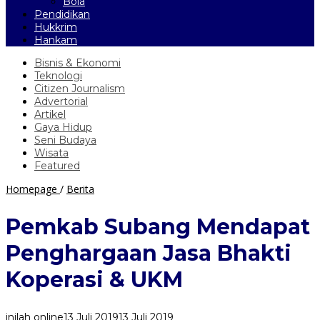
Bola
Pendidikan
Hukkrim
Hankam
Bisnis & Ekonomi
Teknologi
Citizen Journalism
Advertorial
Artikel
Gaya Hidup
Seni Budaya
Wisata
Featured
Pemkab
Homepage
/
Berita
Subang
Mendapat
Pemkab Subang Mendapat
Penghargaan
Jasa
Penghargaan Jasa Bhakti
Bhakti
Koperasi
Koperasi & UKM
&
UKM
inilah online
13 Juli 2019
13 Juli 2019