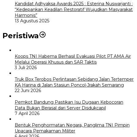
Kandidat Adhyaksa Awards 2025 : Esterina Nuswarjanti :
“Kedepankan Keadilan Restoratif Wujudkan Masyarakat
Harmonis”
13 Agustus 2025
Peristiwa
Koops TNI Habema Berhasil Evakuasi Pilot PT AMA Air
Melalui Operasi Khusus dan SAR Taktis
3 Juli 2026
Truk Box Terobos Perlintasan Sebidang Jalan Tertemper
KA Harina di Jalan Stasiun Poncol-Jrakah Semarang
22 Juni 2026
Pemkot Bandung Pastikan Isu Dugaan Kebocoran
Data Bukan Berasal dari Server Disdukcapil
7 April 2026
Bentuk Penghormatan Negara, Panglima TNI Pimpin
Upacara Pemakaman Militer
6 April 2026