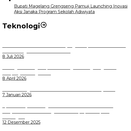
Bupati Magelang Grengseng Pamuji Launching Inovasi
Aksi Janaka Program Sekolah Adiwiyata
Teknologi
Perkuat Tata Kelola Aset Daerah yang Transparan dan Akuntabel
Pemkot Bogor Luncurkan SIMASDA
8 Juli 2026
Dorong Salusi Regional, Pemkot Bogor Dukung Pengolahan
Sampah Jadi Energi Listrik
8 April 2026
Wali Kota Bogor bersama Dirut INKA Bahas Trase Uji Coba
7 Januari 2026
Aplikasi Pelayanan Pengaduan Reserse Resmi Diluncurkan:
Masyarakat Kini Bisa Mengadu Lebih Cepat, Mudah, dan
Terintegrasi
12 Desember 2025