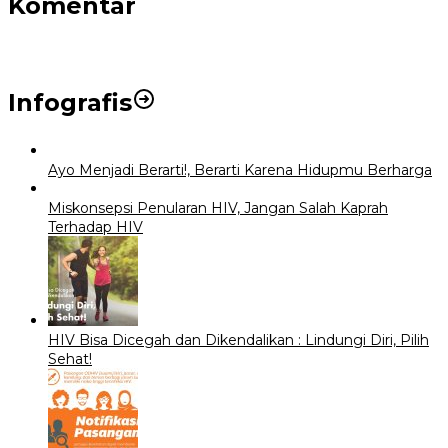
Komentar
Infografis
Ayo Menjadi Berarti!, Berarti Karena Hidupmu Berharga
Miskonsepsi Penularan HIV, Jangan Salah Kaprah
Terhadap HIV
HIV Bisa Dicegah dan Dikendalikan : Lindungi Diri, Pilih
Sehat!