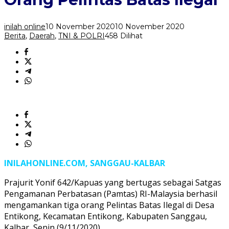
Batas
Ilegal
inilah online
10 November 2020
10 November 2020
Berita
,
Daerah
,
TNI & POLRI
458 Dilihat
INILAHONLINE.COM, SANGGAU-KALBAR
Prajurit Yonif 642/Kapuas yang bertugas sebagai Satgas
Pengamanan Perbatasan (Pamtas) RI-Malaysia berhasil
mengamankan tiga orang Pelintas Batas Ilegal di Desa
Entikong, Kecamatan Entikong, Kabupaten Sanggau,
Kalbar, Senin (9/11/2020).