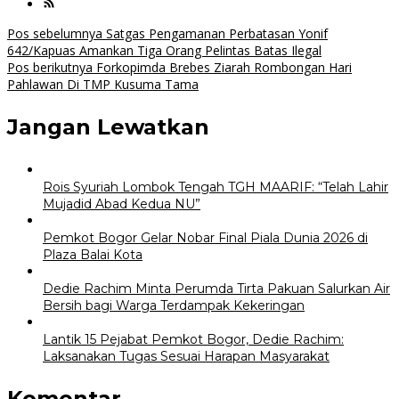
Navigasi
Pos sebelumnya
Satgas Pengamanan Perbatasan Yonif
642/Kapuas Amankan Tiga Orang Pelintas Batas Ilegal
pos
Pos berikutnya
Forkopimda Brebes Ziarah Rombongan Hari
Pahlawan Di TMP Kusuma Tama
Jangan Lewatkan
Rois Syuriah Lombok Tengah TGH MAARIF: “Telah Lahir
Mujadid Abad Kedua NU”
Pemkot Bogor Gelar Nobar Final Piala Dunia 2026 di
Plaza Balai Kota
Dedie Rachim Minta Perumda Tirta Pakuan Salurkan Air
Bersih bagi Warga Terdampak Kekeringan
Lantik 15 Pejabat Pemkot Bogor, Dedie Rachim:
Laksanakan Tugas Sesuai Harapan Masyarakat
Komentar