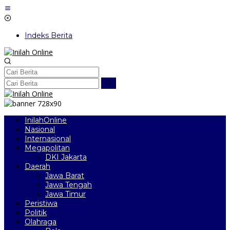
Lewati
ke
konten
Indeks Berita
InilahOnline
Nasional
Internasional
Megapolitan
DKI Jakarta
Daerah
Jawa Barat
Jawa Tengah
Jawa Timur
Peristiwa
Politik
Olahraga