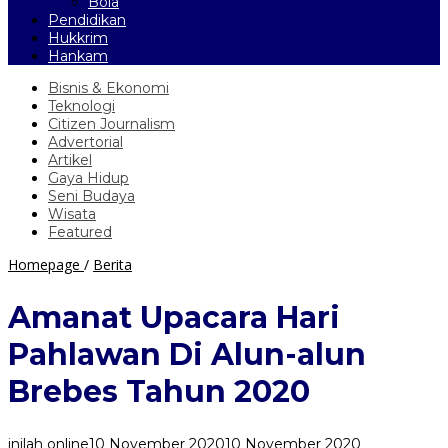
Bola
Pendidikan
Hukkrim
Hankam
Bisnis & Ekonomi
Teknologi
Citizen Journalism
Advertorial
Artikel
Gaya Hidup
Seni Budaya
Wisata
Featured
Amanat
Homepage
/
Berita
Upacara
Hari
Amanat Upacara Hari
Pahlawan
Di
Pahlawan Di Alun-alun
Alun-
alun
Brebes Tahun 2020
Brebes
Tahun
2020
inilah online
10 November 2020
10 November 2020