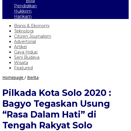
Bola
Pendidikan
Hukkrim
Hankam
Bisnis & Ekonomi
Teknologi
Citizen Journalism
Advertorial
Artikel
Gaya Hidup
Seni Budaya
Wisata
Featured
Pilkada
Homepage
/
Berita
Kota
Solo
Pilkada Kota Solo 2020 :
2020
:
Bagyo Tegaskan Usung
Bagyo
Tegaskan
“Rasa Dalam Hati” di
Usung
“Rasa
Tengah Rakyat Solo
Dalam