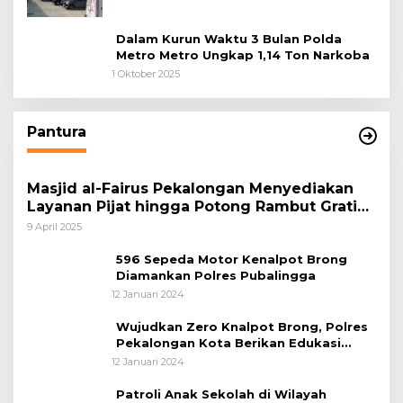
Dalam Kurun Waktu 3 Bulan Polda
Metro Metro Ungkap 1,14 Ton Narkoba
1 Oktober 2025
Pantura
Masjid al-Fairus Pekalongan Menyediakan
Layanan Pijat hingga Potong Rambut Gratis
bagi Pemudik Lebaran 2025
9 April 2025
596 Sepeda Motor Kenalpot Brong
Diamankan Polres Pubalingga
12 Januari 2024
Wujudkan Zero Knalpot Brong, Polres
Pekalongan Kota Berikan Edukasi
Kepada Pelajar
12 Januari 2024
Patroli Anak Sekolah di Wilayah