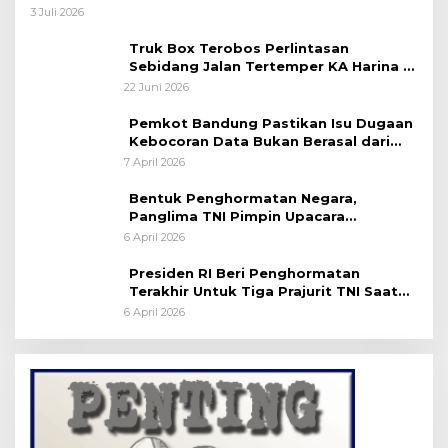
Taktis
3 Juli 2026
Truk Box Terobos Perlintasan
Sebidang Jalan Tertemper KA Harina di
Jalan Stasiun Poncol-Jrakah Semarang
22 Juni 2026
Pemkot Bandung Pastikan Isu Dugaan
Kebocoran Data Bukan Berasal dari
Server Disdukcapil
7 April 2026
Bentuk Penghormatan Negara,
Panglima TNI Pimpin Upacara
Pemakaman Militer
6 April 2026
Presiden RI Beri Penghormatan
Terakhir Untuk Tiga Prajurit TNI Saat
Persemayaman di Bandara Soekarno-
6 April 2026
Hatta