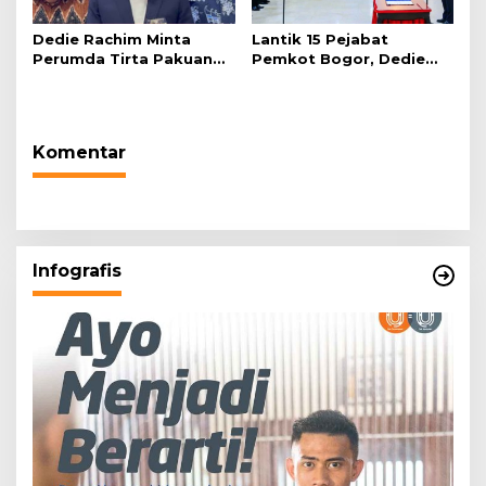
Dedie Rachim Minta
Lantik 15 Pejabat
Perumda Tirta Pakuan
Pemkot Bogor, Dedie
Salurkan Air Bersih bagi
Rachim: Laksanakan
Warga Terdampak
Tugas Sesuai Harapan
Kekeringan
Masyarakat
Komentar
Infografis