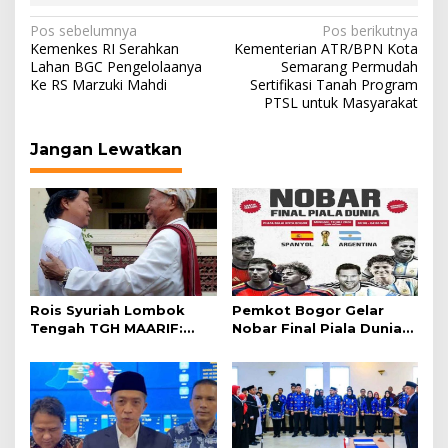
Navigasi
Pos sebelumnya
Pos berikutnya
Kemenkes RI Serahkan
Kementerian ATR/BPN Kota
pos
Lahan BGC Pengelolaanya
Semarang Permudah
Ke RS Marzuki Mahdi
Sertifikasi Tanah Program
PTSL untuk Masyarakat
Jangan Lewatkan
Rois Syuriah Lombok
Pemkot Bogor Gelar
Tengah TGH MAARIF:
Nobar Final Piala Dunia
“Telah Lahir Mujadid
2026 di Plaza Balai Kota
Abad Kedua NU”