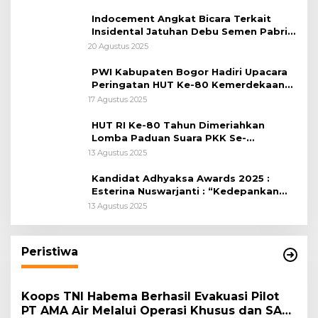
Indocement Angkat Bicara Terkait
Insidental Jatuhan Debu Semen Pabrik
Citeureup
20 Agustus 2025
PWI Kabupaten Bogor Hadiri Upacara
Peringatan HUT Ke-80 Kemerdekaan
RI, di Lapangan Tegar Beriman
17 Agustus 2025
HUT RI Ke-80 Tahun Dimeriahkan
Lomba Paduan Suara PKK Se-
Kabupaten Bogor
13 Agustus 2025
Kandidat Adhyaksa Awards 2025 :
Esterina Nuswarjanti : “Kedepankan
Keadilan Restoratif Wujudkan
13 Agustus 2025
Masyarakat Harmonis”
Peristiwa
Koops TNI Habema Berhasil Evakuasi Pilot
PT AMA Air Melalui Operasi Khusus dan SAR