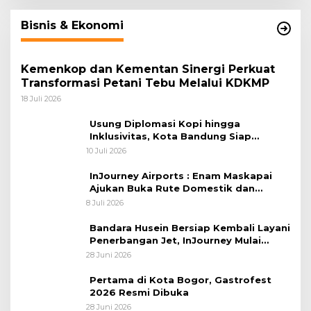
Bisnis & Ekonomi
Kemenkop dan Kementan Sinergi Perkuat
Transformasi Petani Tebu Melalui KDKMP
18 Juli 2026
Usung Diplomasi Kopi hingga
Inklusivitas, Kota Bandung Siap
Sambut 25 Duta Besar di Festival Asia
10 Juli 2026
Afrika 2026
InJourney Airports : Enam Maskapai
Ajukan Buka Rute Domestik dan
Internasional dari Bandara Husein
8 Juli 2026
Sastranegara
Bandara Husein Bersiap Kembali Layani
Penerbangan Jet, InJourney Mulai
Tahap Optimalisasi
28 Juni 2026
Pertama di Kota Bogor, Gastrofest
2026 Resmi Dibuka
28 Juni 2026