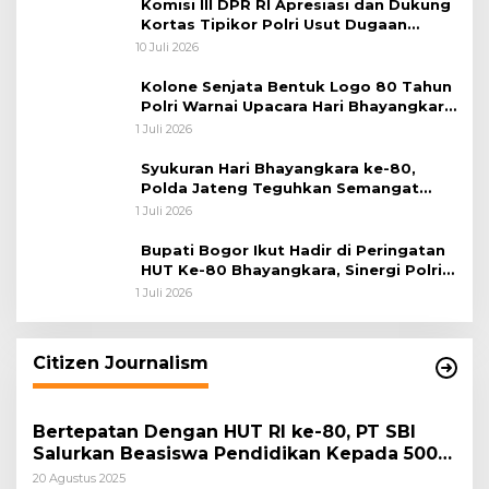
Komisi III DPR RI Apresiasi dan Dukung
Kortas Tipikor Polri Usut Dugaan
Korupsi Batu Bara
10 Juli 2026
Kolone Senjata Bentuk Logo 80 Tahun
Polri Warnai Upacara Hari Bhayangkara
ke-80
1 Juli 2026
Syukuran Hari Bhayangkara ke-80,
Polda Jateng Teguhkan Semangat
Pengabdian dan Pererat Kebersamaan
1 Juli 2026
Bupati Bogor Ikut Hadir di Peringatan
HUT Ke-80 Bhayangkara, Sinergi Polri
dan Pemkab Bogor Jadi Kunci Menjaga
1 Juli 2026
Keamanan Daerah
Citizen Journalism
Bertepatan Dengan HUT RI ke-80, PT SBI
Salurkan Beasiswa Pendidikan Kepada 500
Pelajar
20 Agustus 2025