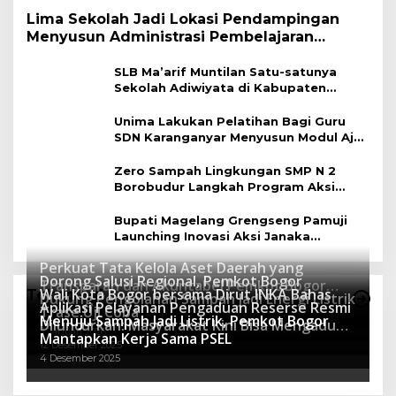
Lima Sekolah Jadi Lokasi Pendampingan
Menyusun Administrasi Pembelajaran
Berbasis Lingkungan
SLB Ma’arif Muntilan Satu-satunya
Sekolah Adiwiyata di Kabupaten
Magelang
Unima Lakukan Pelatihan Bagi Guru
SDN Karanganyar Menyusun Modul Ajar
Berbasis Adiwiyata
Zero Sampah Lingkungan SMP N 2
Borobudur Langkah Program Aksi
Janaka
Bupati Magelang Grengseng Pamuji
Launching Inovasi Aksi Janaka
Program Sekolah Adiwiyata
Perkuat Tata Kelola Aset Daerah yang
Dorong Salusi Regional, Pemkot Bogor
Transparan dan Akuntabel Pemkot Bogor
Wali Kota Bogor bersama Dirut INKA Bahas
Teknologi
Dukung Pengolahan Sampah Jadi Energi Listrik
Luncurkan SIMASDA
Aplikasi Pelayanan Pengaduan Reserse Resmi
8 Juli 2026
Trase Uji Coba
Menuju Sampah Jadi Listrik, Pemkot Bogor
8 April 2026
Diluncurkan: Masyarakat Kini Bisa Mengadu
7 Januari 2026
Mantapkan Kerja Sama PSEL
Lebih Cepat, Mudah, dan Terintegrasi
12 Desember 2025
4 Desember 2025