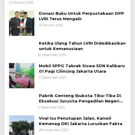
Polri Siagakan 128.247 Personel Secara
23 Januari 2026
Nasional
Donasi Buku Untuk Perpustakaan DPP
LVRI Terus Mengalir
10 Januari 2026
Ketika Ulang Tahun LVRI Didedikasikan
untuk Kemanusiaan
30 Desember 2025
Mobil SPPG Tabrak Siswa SDN Kalibaru
01 Pagi Cilincing Jakarta Utara
11 Desember 2025
Pabrik Genteng Ibukota Tiba-Tiba Di
Eksekusi Jurusita Pengadilan Negeri
Tangerang, Diduga Cacat Hukum Sejak
4 Desember 2025
Awal
Viral Isu Penutupan Jalan, Kanwil
Kemenag DKI Jakarta Luruskan Fakta
28 November 2025