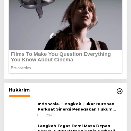
Hukkrim
Indonesia-Tiongkok Tukar Buronan,
Perkuat Sinergi Penegakan Hukum
Lintas Negara
18 Juli 2026
Langkah Tegas Demi Masa Depan
Papua: 5.000 Batang Ganja Berhasil