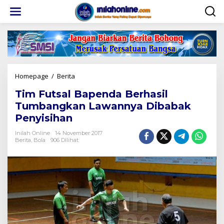
Lewati
ke
konten
Tim
Homepage
/
Berita
Futsal
Tim Futsal Bapenda Berhasil
Bapenda
Berhasil
Tumbangkan Lawannya Dibabak
Tumbangkan
Penyisihan
Lawannya
Dibabak
Inilah Online
14 November 2017
Penyisihan
Berita
,
Bola
906 Dilihat