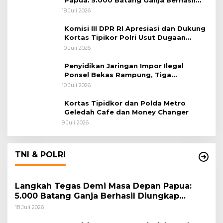
Diungkap Koops TNI Habema
18 Juli 2026
Komisi III DPR RI Apresiasi dan Dukung
Kortas Tipikor Polri Usut Dugaan
Korupsi Batu Bara
10 Juli 2026
Penyidikan Jaringan Impor Ilegal
Ponsel Bekas Rampung, Tiga
Tersangka Sudah P-21 dan Satu Buron
10 Juli 2026
Kortas Tipidkor dan Polda Metro
Geledah Cafe dan Money Changer
9 Juli 2026
TNI & POLRI
Langkah Tegas Demi Masa Depan Papua:
5.000 Batang Ganja Berhasil Diungkap
Koops TNI Habema
18 Juli 2026