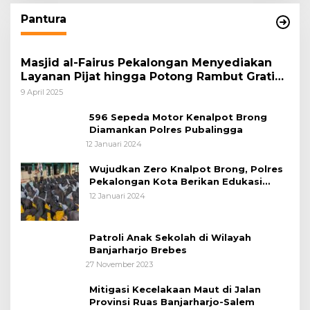
Pantura
Masjid al-Fairus Pekalongan Menyediakan
Layanan Pijat hingga Potong Rambut Gratis
bagi Pemudik Lebaran 2025
9 April 2025
596 Sepeda Motor Kenalpot Brong
Diamankan Polres Pubalingga
12 Januari 2024
Wujudkan Zero Knalpot Brong, Polres
Pekalongan Kota Berikan Edukasi
Kepada Pelajar
12 Januari 2024
Patroli Anak Sekolah di Wilayah
Banjarharjo Brebes
27 November 2023
Mitigasi Kecelakaan Maut di Jalan
Provinsi Ruas Banjarharjo-Salem