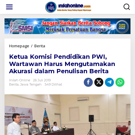
Lewati
ke
konten
Ketua
Homepage
/
Berita
Komisi
Ketua Komisi Pendidikan PWI,
Pendidikan
PWI,
Wartawan Harus Mengutamakan
Wartawan
Akurasi dalam Penulisan Berita
Harus
Mengutamakan
Inilah Online
26 Juli 2019
Akurasi
Berita
,
Jawa Tengah
549 Dilihat
dalam
Penulisan
Berita