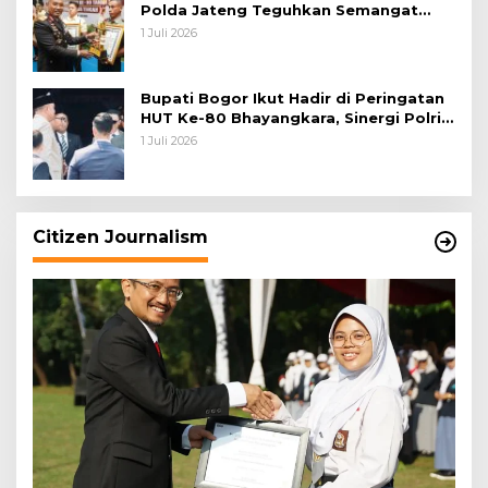
Polda Jateng Teguhkan Semangat
Pengabdian dan Pererat Kebersamaan
1 Juli 2026
Bupati Bogor Ikut Hadir di Peringatan
HUT Ke-80 Bhayangkara, Sinergi Polri
dan Pemkab Bogor Jadi Kunci Menjaga
1 Juli 2026
Keamanan Daerah
Citizen Journalism