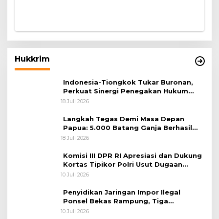
Hukkrim
Indonesia-Tiongkok Tukar Buronan,
Perkuat Sinergi Penegakan Hukum
Lintas Negara
18 Juli 2026
Langkah Tegas Demi Masa Depan
Papua: 5.000 Batang Ganja Berhasil
Diungkap Koops TNI Habema
18 Juli 2026
Komisi III DPR RI Apresiasi dan Dukung
Kortas Tipikor Polri Usut Dugaan
Korupsi Batu Bara
10 Juli 2026
Penyidikan Jaringan Impor Ilegal
Ponsel Bekas Rampung, Tiga
Tersangka Sudah P-21 dan Satu Buron
10 Juli 2026