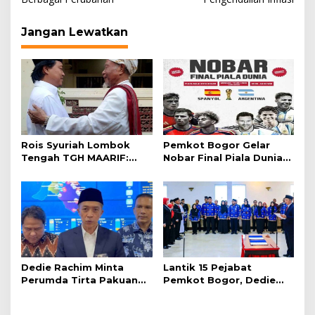
Jangan Lewatkan
Rois Syuriah Lombok
Pemkot Bogor Gelar
Tengah TGH MAARIF:
Nobar Final Piala Dunia
“Telah Lahir Mujadid
2026 di Plaza Balai Kota
Abad Kedua NU”
Dedie Rachim Minta
Lantik 15 Pejabat
Perumda Tirta Pakuan
Pemkot Bogor, Dedie
Salurkan Air Bersih bagi
Rachim: Laksanakan
Warga Terdampak
Tugas Sesuai Harapan