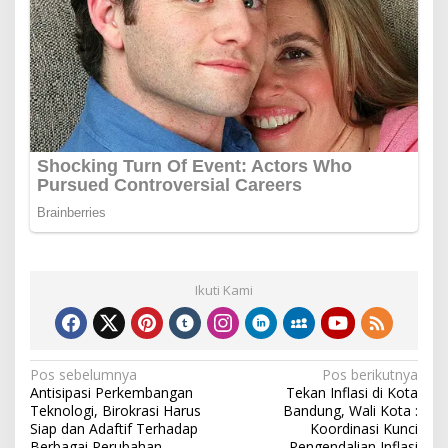
Ikuti Kami
Navigasi
Pos sebelumnya
Pos berikutnya
Antisipasi Perkembangan
Tekan Inflasi di Kota
pos
Teknologi, Birokrasi Harus
Bandung, Wali Kota :
Siap dan Adaftif Terhadap
Koordinasi Kunci
Berbagai Perubahan
Pengendalian Inflasi