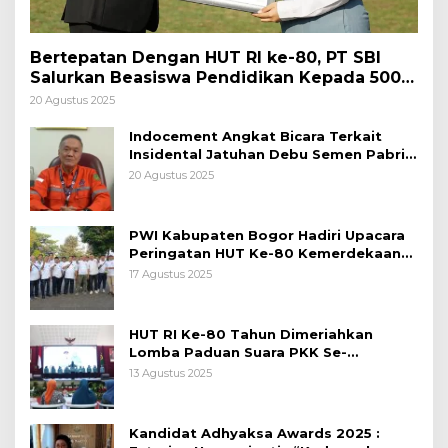
Bertepatan Dengan HUT RI ke-80, PT SBI
Salurkan Beasiswa Pendidikan Kepada 500
Pelajar
20 Agustus 2025
Indocement Angkat Bicara Terkait
Insidental Jatuhan Debu Semen Pabrik
Citeureup
20 Agustus 2025
PWI Kabupaten Bogor Hadiri Upacara
Peringatan HUT Ke-80 Kemerdekaan
RI, di Lapangan Tegar Beriman
17 Agustus 2025
HUT RI Ke-80 Tahun Dimeriahkan
Lomba Paduan Suara PKK Se-
Kabupaten Bogor
13 Agustus 2025
Kandidat Adhyaksa Awards 2025 :