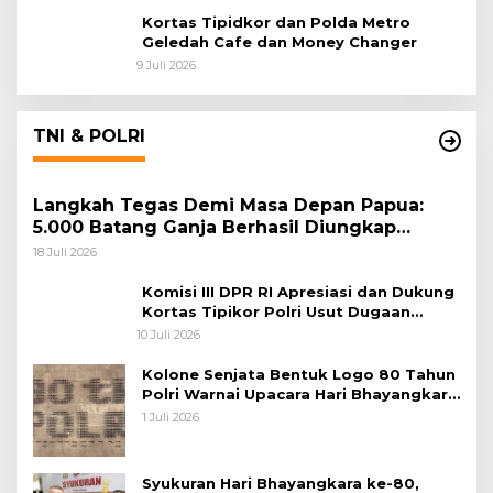
Kortas Tipidkor dan Polda Metro
Geledah Cafe dan Money Changer
9 Juli 2026
TNI & POLRI
Langkah Tegas Demi Masa Depan Papua:
5.000 Batang Ganja Berhasil Diungkap
Koops TNI Habema
18 Juli 2026
Komisi III DPR RI Apresiasi dan Dukung
Kortas Tipikor Polri Usut Dugaan
Korupsi Batu Bara
10 Juli 2026
Kolone Senjata Bentuk Logo 80 Tahun
Polri Warnai Upacara Hari Bhayangkara
ke-80
1 Juli 2026
Syukuran Hari Bhayangkara ke-80,