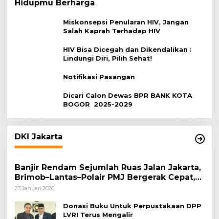
Hidupmu Berharga
Miskonsepsi Penularan HIV, Jangan
Salah Kaprah Terhadap HIV
HIV Bisa Dicegah dan Dikendalikan :
Lindungi Diri, Pilih Sehat!
Notifikasi Pasangan
Dicari Calon Dewas BPR BANK KOTA
BOGOR 2025-2029
DKI Jakarta
Banjir Rendam Sejumlah Ruas Jalan Jakarta,
Brimob–Lantas–Polair PMJ Bergerak Cepat,
Polri Siagakan 128.247 Personel Secara
23 Januari 2026
Nasional
Donasi Buku Untuk Perpustakaan DPP
LVRI Terus Mengalir