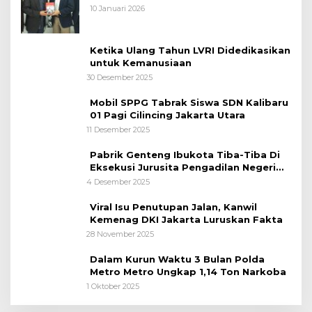
10 Januari 2026
Ketika Ulang Tahun LVRI Didedikasikan
untuk Kemanusiaan
30 Desember 2025
Mobil SPPG Tabrak Siswa SDN Kalibaru
01 Pagi Cilincing Jakarta Utara
11 Desember 2025
Pabrik Genteng Ibukota Tiba-Tiba Di
Eksekusi Jurusita Pengadilan Negeri
Tangerang, Diduga Cacat Hukum Sejak
4 Desember 2025
Awal
Viral Isu Penutupan Jalan, Kanwil
Kemenag DKI Jakarta Luruskan Fakta
28 November 2025
Dalam Kurun Waktu 3 Bulan Polda
Metro Metro Ungkap 1,14 Ton Narkoba
1 Oktober 2025