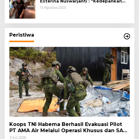
Esterina Nuswarjanti : “Kedepankan
Keadilan Restoratif Wujudkan
13 Agustus 2025
Masyarakat Harmonis”
Peristiwa
Koops TNI Habema Berhasil Evakuasi Pilot
PT AMA Air Melalui Operasi Khusus dan SAR
Taktis
3 Juli 2026