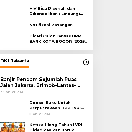
Terhadap HIV
HIV Bisa Dicegah dan
Dikendalikan : Lindungi
Diri, Pilih Sehat!
Notifikasi Pasangan
Dicari Calon Dewas BPR
BANK KOTA BOGOR 2025-
2029
DKI Jakarta
Banjir Rendam Sejumlah Ruas
Jalan Jakarta, Brimob–Lantas–
Polair PMJ Bergerak Cepat, Polri
23 Januari 2026
Siagakan 128.247 Personel Secara
Nasional
Donasi Buku Untuk
Perpustakaan DPP LVRI
Terus Mengalir
10 Januari 2026
Ketika Ulang Tahun LVRI
Didedikasikan untuk