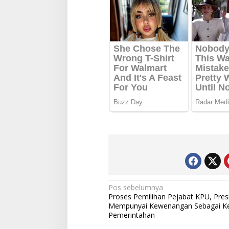
Navigasi
Pos sebelumnya
Proses Pemilihan Pejabat KPU, Pres
pos
Mempunyai Kewenangan Sebagai K
Pemerintahan