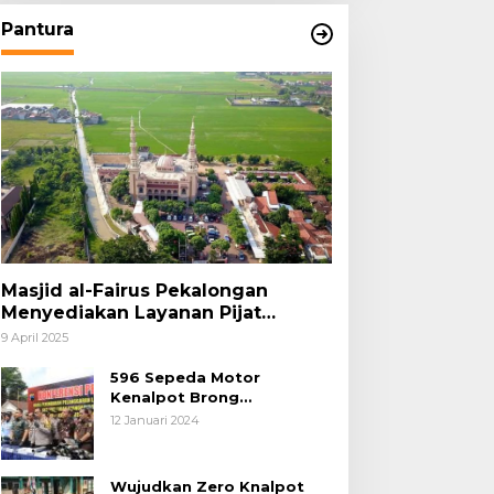
Pantura
Masjid al-Fairus Pekalongan
Menyediakan Layanan Pijat
hingga Potong Rambut Gratis bagi
9 April 2025
Pemudik Lebaran 2025
596 Sepeda Motor
Kenalpot Brong
Diamankan Polres
12 Januari 2024
Pubalingga
Wujudkan Zero Knalpot