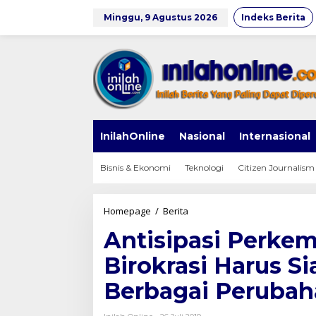
Lewati
ke
Minggu, 9 Agustus 2026
Indeks Berita
konten
InilahOnline
Nasional
Internasional
Bisnis & Ekonomi
Teknologi
Citizen Journalism
Antisipasi
Homepage
/
Berita
Perkembangan
Antisipasi Perke
Teknologi,
Birokrasi
Birokrasi Harus S
Harus
Siap
Berbagai Peruba
dan
Adaftif
Terhadap