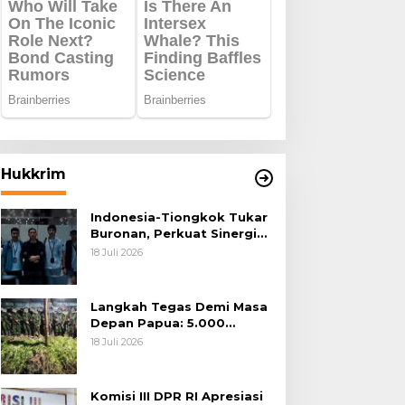
Hukkrim
Indonesia-Tiongkok Tukar
Buronan, Perkuat Sinergi
Penegakan Hukum Lintas
18 Juli 2026
Negara
Langkah Tegas Demi Masa
Depan Papua: 5.000
Batang Ganja Berhasil
18 Juli 2026
Diungkap Koops TNI
Habema
Komisi III DPR RI Apresiasi