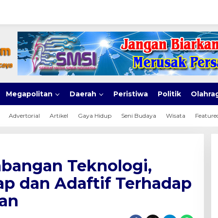
Megapolitan
Daerah
Peristiwa
Politik
Olahra
Advertorial
Artikel
Gaya Hidup
Seni Budaya
Wisata
Feature
mbangan Teknologi,
iap dan Adaftif Terhadap
han