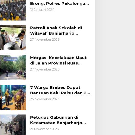
Brong, Polres Pekalongan
Kota Berikan Edukasi
12 Januari 2024
Kepada Pelajar
Patroli Anak Sekolah di
Wilayah Banjarharjo
Brebes
27 November 2023
Mitigasi Kecelakaan Maut
di Jalan Provinsi Ruas
Banjarharjo-Salem
27 November 2023
7 Warga Brebes Dapat
Bantuan Kaki Palsu dan 2
Operasi Bibir Sumbing
25 November 2023
Petugas Gabungan di
Kecamatan Banjarharjo
Patroli Anak Sekolah
21 November 2023