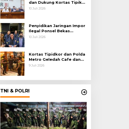
dan Dukung Kortas Tipikor
Polri Usut Dugaan Korupsi
10 Juli 2026
Batu Bara
Penyidikan Jaringan Impor
Ilegal Ponsel Bekas
Rampung, Tiga Tersangka
10 Juli 2026
Sudah P-21 dan Satu Buron
Kortas Tipidkor dan Polda
Metro Geledah Cafe dan
Money Changer
9 Juli 2026
TNI & POLRI