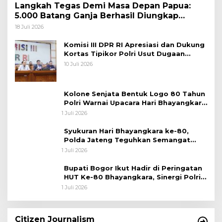
Langkah Tegas Demi Masa Depan Papua:
5.000 Batang Ganja Berhasil Diungkap
Koops TNI Habema
18 Juli 2026
Komisi III DPR RI Apresiasi dan Dukung
Kortas Tipikor Polri Usut Dugaan
Korupsi Batu Bara
10 Juli 2026
Kolone Senjata Bentuk Logo 80 Tahun
Polri Warnai Upacara Hari Bhayangkara
ke-80
1 Juli 2026
Syukuran Hari Bhayangkara ke-80,
Polda Jateng Teguhkan Semangat
Pengabdian dan Pererat Kebersamaan
1 Juli 2026
Bupati Bogor Ikut Hadir di Peringatan
HUT Ke-80 Bhayangkara, Sinergi Polri
dan Pemkab Bogor Jadi Kunci Menjaga
1 Juli 2026
Keamanan Daerah
Citizen Journalism