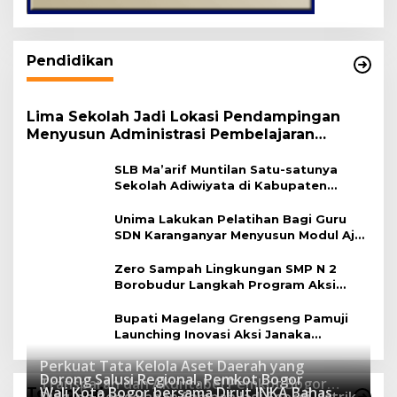
Pendidikan
Lima Sekolah Jadi Lokasi Pendampingan
Menyusun Administrasi Pembelajaran
Berbasis Lingkungan
SLB Ma’arif Muntilan Satu-satunya
Sekolah Adiwiyata di Kabupaten
Magelang
Unima Lakukan Pelatihan Bagi Guru
SDN Karanganyar Menyusun Modul Ajar
Berbasis Adiwiyata
Zero Sampah Lingkungan SMP N 2
Borobudur Langkah Program Aksi
Janaka
Bupati Magelang Grengseng Pamuji
Launching Inovasi Aksi Janaka
Program Sekolah Adiwiyata
Perkuat Tata Kelola Aset Daerah yang
Dorong Salusi Regional, Pemkot Bogor
Transparan dan Akuntabel Pemkot Bogor
Wali Kota Bogor bersama Dirut INKA Bahas
Teknologi