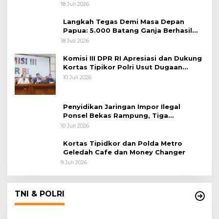
Lintas Negara
18 Juli 2026
Langkah Tegas Demi Masa Depan
Papua: 5.000 Batang Ganja Berhasil
Diungkap Koops TNI Habema
18 Juli 2026
Komisi III DPR RI Apresiasi dan Dukung
Kortas Tipikor Polri Usut Dugaan
Korupsi Batu Bara
10 Juli 2026
Penyidikan Jaringan Impor Ilegal
Ponsel Bekas Rampung, Tiga
Tersangka Sudah P-21 dan Satu Buron
10 Juli 2026
Kortas Tipidkor dan Polda Metro
Geledah Cafe dan Money Changer
9 Juli 2026
TNI & POLRI