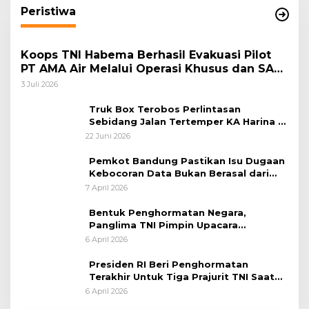
Peristiwa
Koops TNI Habema Berhasil Evakuasi Pilot
PT AMA Air Melalui Operasi Khusus dan SAR
Taktis
3 Juli 2026
Truk Box Terobos Perlintasan
Sebidang Jalan Tertemper KA Harina di
Jalan Stasiun Poncol-Jrakah Semarang
22 Juni 2026
Pemkot Bandung Pastikan Isu Dugaan
Kebocoran Data Bukan Berasal dari
Server Disdukcapil
7 April 2026
Bentuk Penghormatan Negara,
Panglima TNI Pimpin Upacara
Pemakaman Militer
6 April 2026
Presiden RI Beri Penghormatan
Terakhir Untuk Tiga Prajurit TNI Saat
Persemayaman di Bandara Soekarno-
6 April 2026
Hatta