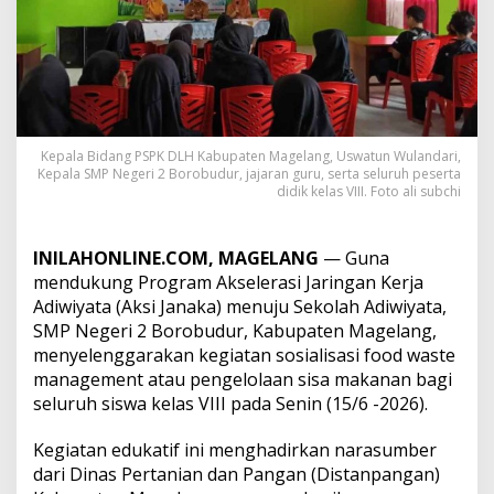
Kepala Bidang PSPK DLH Kabupaten Magelang, Uswatun Wulandari,
Kepala SMP Negeri 2 Borobudur, jajaran guru, serta seluruh peserta
didik kelas VIII. Foto ali subchi
INILAHONLINE.COM, MAGELANG
— Guna
mendukung Program Akselerasi Jaringan Kerja
Adiwiyata (Aksi Janaka) menuju Sekolah Adiwiyata,
SMP Negeri 2 Borobudur, Kabupaten Magelang,
menyelenggarakan kegiatan sosialisasi food waste
management atau pengelolaan sisa makanan bagi
seluruh siswa kelas VIII pada Senin (15/6 -2026).
Kegiatan edukatif ini menghadirkan narasumber
dari Dinas Pertanian dan Pangan (Distanpangan)