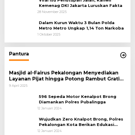
Viral Isu Penutupan Jalan, Kanwil
Kemenag DKI Jakarta Luruskan Fakta
28 November 2025
Dalam Kurun Waktu 3 Bulan Polda
Metro Metro Ungkap 1,14 Ton Narkoba
1 Oktober 2025
Pantura
Masjid al-Fairus Pekalongan Menyediakan
Layanan Pijat hingga Potong Rambut Gratis
bagi Pemudik Lebaran 2025
9 April 2025
596 Sepeda Motor Kenalpot Brong
Diamankan Polres Pubalingga
12 Januari 2024
Wujudkan Zero Knalpot Brong, Polres
Pekalongan Kota Berikan Edukasi
Kepada Pelajar
12 Januari 2024