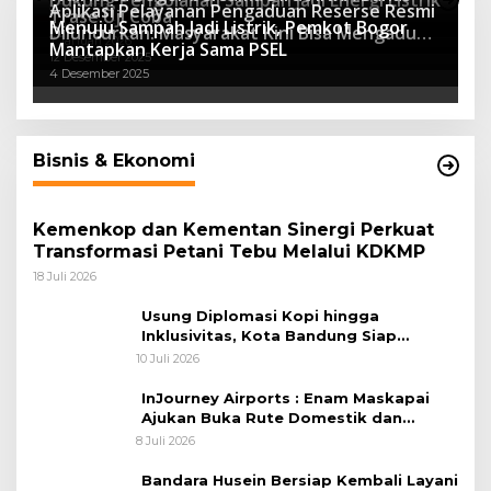
Dukung Pengolahan Sampah Jadi Energi Listrik
Luncurkan SIMASDA
Aplikasi Pelayanan Pengaduan Reserse Resmi
8 Juli 2026
Trase Uji Coba
Menuju Sampah Jadi Listrik, Pemkot Bogor
8 April 2026
Diluncurkan: Masyarakat Kini Bisa Mengadu
7 Januari 2026
Mantapkan Kerja Sama PSEL
Lebih Cepat, Mudah, dan Terintegrasi
12 Desember 2025
4 Desember 2025
Bisnis & Ekonomi
Kemenkop dan Kementan Sinergi Perkuat
Transformasi Petani Tebu Melalui KDKMP
18 Juli 2026
Usung Diplomasi Kopi hingga
Inklusivitas, Kota Bandung Siap
Sambut 25 Duta Besar di Festival Asia
10 Juli 2026
Afrika 2026
InJourney Airports : Enam Maskapai
Ajukan Buka Rute Domestik dan
Internasional dari Bandara Husein
8 Juli 2026
Sastranegara
Bandara Husein Bersiap Kembali Layani