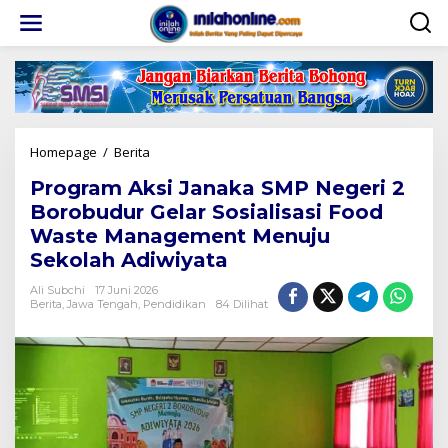
Lewati
ke
konten
Program
Homepage
/
Berita
Aksi
Program Aksi Janaka SMP Negeri 2
Janaka
SMP
Borobudur Gelar Sosialisasi Food
Negeri
Waste Management Menuju
2
Sekolah Adiwiyata
Borobudur
Gelar
Ali Subchi
17 Juni 2026
Sosialisasi
Berita
,
Jawa Tengah
,
Pendidikan
84 Dilihat
Food
Waste
Management
Menuju
Sekolah
Adiwiyata