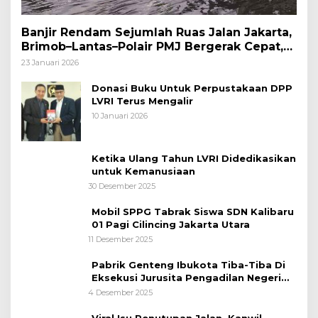
Banjir Rendam Sejumlah Ruas Jalan Jakarta,
Brimob–Lantas–Polair PMJ Bergerak Cepat,
Polri Siagakan 128.247 Personel Secara
23 Januari 2026
Nasional
Donasi Buku Untuk Perpustakaan DPP
LVRI Terus Mengalir
10 Januari 2026
Ketika Ulang Tahun LVRI Didedikasikan
untuk Kemanusiaan
30 Desember 2025
Mobil SPPG Tabrak Siswa SDN Kalibaru
01 Pagi Cilincing Jakarta Utara
11 Desember 2025
Pabrik Genteng Ibukota Tiba-Tiba Di
Eksekusi Jurusita Pengadilan Negeri
Tangerang, Diduga Cacat Hukum Sejak
4 Desember 2025
Awal