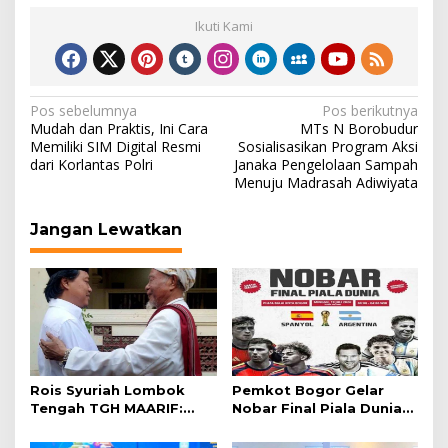
Ikuti Kami
Navigasi
Pos sebelumnya
Pos berikutnya
Mudah dan Praktis, Ini Cara
MTs N Borobudur
pos
Memiliki SIM Digital Resmi
Sosialisasikan Program Aksi
dari Korlantas Polri
Janaka Pengelolaan Sampah
Menuju Madrasah Adiwiyata
Jangan Lewatkan
Rois Syuriah Lombok
Pemkot Bogor Gelar
Tengah TGH MAARIF:
Nobar Final Piala Dunia
“Telah Lahir Mujadid
2026 di Plaza Balai Kota
Abad Kedua NU”