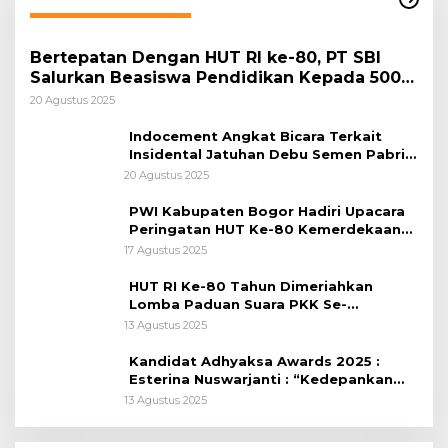
Bertepatan Dengan HUT RI ke-80, PT SBI
Salurkan Beasiswa Pendidikan Kepada 500
Pelajar
20 Agustus 2025
Indocement Angkat Bicara Terkait
Insidental Jatuhan Debu Semen Pabrik
Citeureup
20 Agustus 2025
PWI Kabupaten Bogor Hadiri Upacara
Peringatan HUT Ke-80 Kemerdekaan
RI, di Lapangan Tegar Beriman
17 Agustus 2025
HUT RI Ke-80 Tahun Dimeriahkan
Lomba Paduan Suara PKK Se-
Kabupaten Bogor
13 Agustus 2025
Kandidat Adhyaksa Awards 2025 :
Esterina Nuswarjanti : “Kedepankan
Keadilan Restoratif Wujudkan
13 Agustus 2025
Masyarakat Harmonis”