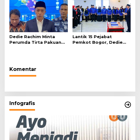
Dedie Rachim Minta
Lantik 15 Pejabat
Perumda Tirta Pakuan
Pemkot Bogor, Dedie
Salurkan Air Bersih bagi
Rachim: Laksanakan
Warga Terdampak
Tugas Sesuai Harapan
Kekeringan
Masyarakat
Komentar
Infografis