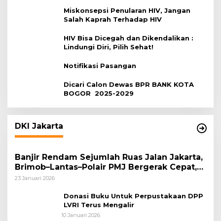
Miskonsepsi Penularan HIV, Jangan
Salah Kaprah Terhadap HIV
HIV Bisa Dicegah dan Dikendalikan :
Lindungi Diri, Pilih Sehat!
Notifikasi Pasangan
Dicari Calon Dewas BPR BANK KOTA
BOGOR 2025-2029
DKI Jakarta
Banjir Rendam Sejumlah Ruas Jalan Jakarta,
Brimob–Lantas–Polair PMJ Bergerak Cepat,
Polri Siagakan 128.247 Personel Secara
23 Januari 2026
Nasional
Donasi Buku Untuk Perpustakaan DPP
LVRI Terus Mengalir
10 Januari 2026