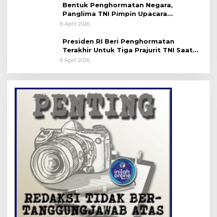
Bentuk Penghormatan Negara,
Panglima TNI Pimpin Upacara
Pemakaman Militer
6 April 2026
Presiden RI Beri Penghormatan
Terakhir Untuk Tiga Prajurit TNI Saat
Persemayaman di Bandara Soekarno-
6 April 2026
Hatta