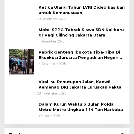
Ketika Ulang Tahun LVRI Didedikasikan
untuk Kemanusiaan
30 Desember 2025
Mobil SPPG Tabrak Siswa SDN Kalibaru
01 Pagi Cilincing Jakarta Utara
11 Desember 2025
Pabrik Genteng Ibukota Tiba-Tiba Di
Eksekusi Jurusita Pengadilan Negeri
Tangerang, Diduga Cacat Hukum Sejak
4 Desember 2025
Awal
Viral Isu Penutupan Jalan, Kanwil
Kemenag DKI Jakarta Luruskan Fakta
28 November 2025
Dalam Kurun Waktu 3 Bulan Polda
Metro Metro Ungkap 1,14 Ton Narkoba
1 Oktober 2025