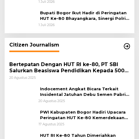
Pengabdian dan Pererat Kebersamaan
1 Juli 2026
Bupati Bogor Ikut Hadir di Peringatan
HUT Ke-80 Bhayangkara, Sinergi Polri
dan Pemkab Bogor Jadi Kunci Menjaga
1 Juli 2026
Keamanan Daerah
Citizen Journalism
Bertepatan Dengan HUT RI ke-80, PT SBI
Salurkan Beasiswa Pendidikan Kepada 500
Pelajar
20 Agustus 2025
Indocement Angkat Bicara Terkait
Insidental Jatuhan Debu Semen Pabrik
Citeureup
20 Agustus 2025
PWI Kabupaten Bogor Hadiri Upacara
Peringatan HUT Ke-80 Kemerdekaan
RI, di Lapangan Tegar Beriman
17 Agustus 2025
HUT RI Ke-80 Tahun Dimeriahkan