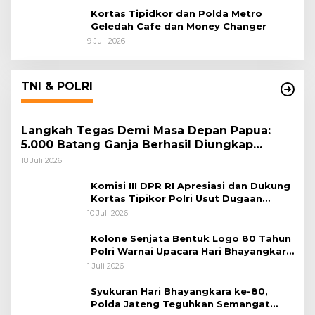
Kortas Tipidkor dan Polda Metro
Geledah Cafe dan Money Changer
9 Juli 2026
TNI & POLRI
Langkah Tegas Demi Masa Depan Papua:
5.000 Batang Ganja Berhasil Diungkap
Koops TNI Habema
18 Juli 2026
Komisi III DPR RI Apresiasi dan Dukung
Kortas Tipikor Polri Usut Dugaan
Korupsi Batu Bara
10 Juli 2026
Kolone Senjata Bentuk Logo 80 Tahun
Polri Warnai Upacara Hari Bhayangkara
ke-80
1 Juli 2026
Syukuran Hari Bhayangkara ke-80,
Polda Jateng Teguhkan Semangat