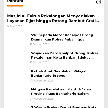
Pantura
Masjid al-Fairus Pekalongan Menyediakan
Layanan Pijat hingga Potong Rambut Gratis
bagi Pemudik Lebaran 2025
9 April 2025
596 Sepeda Motor Kenalpot Brong
Diamankan Polres Pubalingga
12 Januari 2024
Wujudkan Zero Knalpot Brong, Polres
Pekalongan Kota Berikan Edukasi
Kepada Pelajar
12 Januari 2024
Patroli Anak Sekolah di Wilayah
Banjarharjo Brebes
27 November 2023
Mitigasi Kecelakaan Maut di Jalan
Provinsi Ruas Banjarharjo-Salem
27 November 2023
7 Warga Brebes Dapat Bantuan Kaki