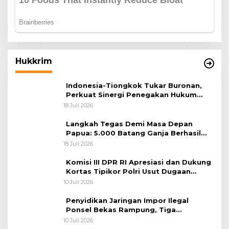
Hukkrim
Indonesia-Tiongkok Tukar Buronan,
Perkuat Sinergi Penegakan Hukum
Lintas Negara
18 Juli 2026
Langkah Tegas Demi Masa Depan
Papua: 5.000 Batang Ganja Berhasil
Diungkap Koops TNI Habema
18 Juli 2026
Komisi III DPR RI Apresiasi dan Dukung
Kortas Tipikor Polri Usut Dugaan
Korupsi Batu Bara
10 Juli 2026
Penyidikan Jaringan Impor Ilegal
Ponsel Bekas Rampung, Tiga
Tersangka Sudah P-21 dan Satu Buron
10 Juli 2026