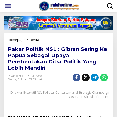
Lewati
ke
konten
Pakar
Homepage
/
Berita
Politik
Pakar Politik NSL : Gibran Sering Ke
NSL
:
Papua Sebagai Upaya
Gibran
Pembentukan Citra Politik Yang
Sering
Lebih Mandiri
Ke
Papua
Piyarso Hadi
8 Juli 2026
Sebagai
Berita
,
Politik
72 Dilihat
Upaya
Pembentukan
Citra
Direktur Eksekutif NSL Political Consultant and Strategic Champaign
Politik
Nasarudin Sili Luli. (foto : Ist)
Yang
Lebih
Mandiri