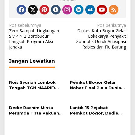
Navigasi
Pos sebelumnya
Pos berikutnya
Zero Sampah Lingkungan
Dinkes Kota Bogor Gelar
pos
SMP N 2 Borobudur
Lokakarya Penyakit
Langkah Program Aksi
Zoonotik Untuk Antisipasi
Janaka
Rabies dan Flu Burung
Jangan Lewatkan
Rois Syuriah Lombok
Pemkot Bogor Gelar
Tengah TGH MAARIF:
Nobar Final Piala Dunia
“Telah Lahir Mujadid
2026 di Plaza Balai Kota
Abad Kedua NU”
Dedie Rachim Minta
Lantik 15 Pejabat
Perumda Tirta Pakuan
Pemkot Bogor, Dedie
Salurkan Air Bersih bagi
Rachim: Laksanakan
Warga Terdampak
Tugas Sesuai Harapan
Kekeringan
Masyarakat