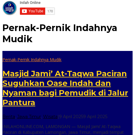
Pernak-Pernik Indahnya
Mudik
Pernak-Pernik Indahnya Mudik
Masjid Jami’ At-Taqwa Paciran
Suguhkan Oase Indah dan
Nyaman bagi Pemudik di Jalur
Pantura
oleh
Berita
,
Jawa Timur
,
Wisata
|
9 April 2025
9 April 2025
inilah
INILAHONLINE.COM, LAMONGAN — Masjid Jami’ At-Taqwa
online
Paciran di Kabupaten Lamongan, Jawa Timur, menjadi tempat