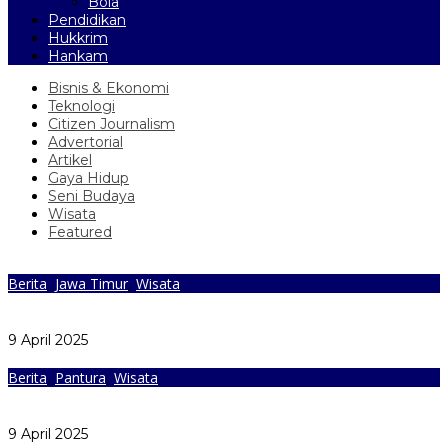
Bola
Pendidikan
Hukkrim
Hankam
Bisnis & Ekonomi
Teknologi
Citizen Journalism
Advertorial
Artikel
Gaya Hidup
Seni Budaya
Wisata
Featured
Berita
,
Jawa Timur
,
Wisata
Masjid Jami’ At-Taqwa Paciran Suguhkan Oase Indah dan
Nyaman bagi Pemudik di Jalur Pantura
9 April 2025
Berita
,
Pantura
,
Wisata
Masjid al-Fairus Pekalongan Menyediakan Layanan Pijat
hingga Potong Rambut Gratis bagi Pemudik Lebaran 2025
9 April 2025