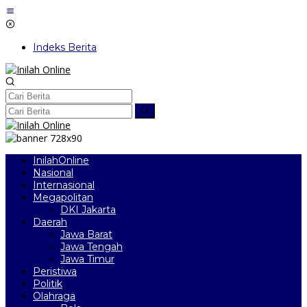
Lewati
ke
konten
Indeks Berita
InilahOnline
Nasional
Internasional
Megapolitan
DKI Jakarta
Daerah
Jawa Barat
Jawa Tengah
Jawa Timur
Peristiwa
Politik
Olahraga