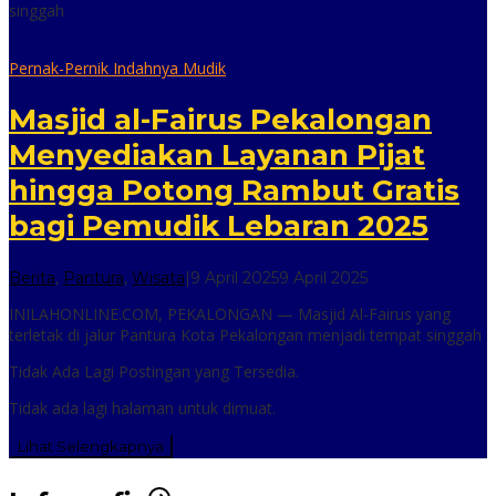
singgah
Pernak-Pernik Indahnya Mudik
Masjid al-Fairus Pekalongan
Menyediakan Layanan Pijat
hingga Potong Rambut Gratis
bagi Pemudik Lebaran 2025
oleh
Berita
,
Pantura
,
Wisata
|
9 April 2025
9 April 2025
inilah
INILAHONLINE.COM, PEKALONGAN — Masjid Al-Fairus yang
online
terletak di jalur Pantura Kota Pekalongan menjadi tempat singgah
Tidak Ada Lagi Postingan yang Tersedia.
Tidak ada lagi halaman untuk dimuat.
Lihat Selengkapnya