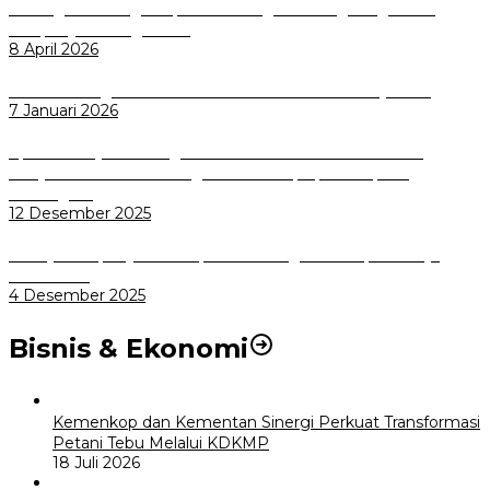
Dorong Salusi Regional, Pemkot Bogor Dukung Pengolahan
Sampah Jadi Energi Listrik
8 April 2026
Wali Kota Bogor bersama Dirut INKA Bahas Trase Uji Coba
7 Januari 2026
Aplikasi Pelayanan Pengaduan Reserse Resmi Diluncurkan:
Masyarakat Kini Bisa Mengadu Lebih Cepat, Mudah, dan
Terintegrasi
12 Desember 2025
Menuju Sampah Jadi Listrik, Pemkot Bogor Mantapkan Kerja
Sama PSEL
4 Desember 2025
Bisnis & Ekonomi
Kemenkop dan Kementan Sinergi Perkuat Transformasi
Petani Tebu Melalui KDKMP
18 Juli 2026