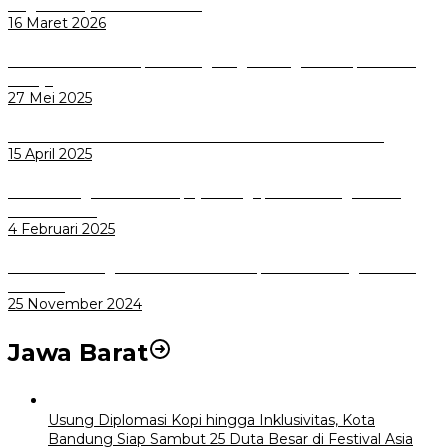
Siagakan Layanan Kesehatan
16 Maret 2026
Komisi I DPRD Kabupaten Magelang Dorong Mitra Optimalkan
Kinerja
27 Mei 2025
Dicari Calon Dewas BPR BANK KOTA BOGOR 2025-2029
15 April 2025
Pemkot Bogor Terus Berupaya Mengoperasikan Lagi Biskita
Trans Pakuan
4 Februari 2025
BPBD Kota Bogor Sosialisasikan Multiplatform Peringatan Dini
Bencana
25 November 2024
Jawa Barat
Usung Diplomasi Kopi hingga Inklusivitas, Kota
Bandung Siap Sambut 25 Duta Besar di Festival Asia